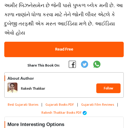
અમીર બિઝનેસમેન છે જેની પાસે પુષ્કળ બ્લેક મની છે. આ
કાળા નાણાંને ધોળા કરવા માટે તેને જોની લીવર એટલે કે
દુબેજી તરફથી એક મસ્ત આઈડિયા મળે છે. આઈડિયા
એવો હોય
Read Free
Share This Book On:
About Author
Follow
Rakesh Thakkar
Best Gujarati Stories
|
Gujarati Books PDF
|
Gujarati Film Reviews
|
Rakesh Thakkar Books PDF
More Interesting Options