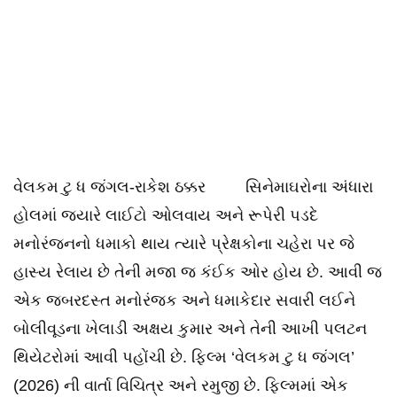
વેલકમ ટુ ધ જંગલ-રાકેશ ઠક્કર સિનેમાઘરોના અંધારા
હોલમાં જ્યારે લાઈટો ઓલવાય અને રૂપેરી પડદે
મનોરંજનનો ધમાકો થાય ત્યારે પ્રેક્ષકોના ચહેરા પર જે
હાસ્ય રેલાય છે તેની મજા જ કંઈક ઓર હોય છે. આવી જ
એક જબરદસ્ત મનોરંજક અને ધમાકેદાર સવારી લઈને
બોલીવૂડના ખેલાડી અક્ષય કુમાર અને તેની આખી પલટન
થિયેટરોમાં આવી પહોંચી છે. ફિલ્મ ‘વેલકમ ટુ ધ જંગલ’
(2026) ની વાર્તા વિચિત્ર અને રમુજી છે. ફિલ્મમાં એક