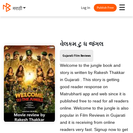
☰
Log In
मराठी
Publish Free
વેલકમ ટુ ધ જંગલ
Gujarati Film Reviews
Welcome to the jungle book and
story is written by Rakesh Thakkar
in Gujarati . This story is getting
good reader response on
Matrubharti app and web since it is
published free to read for all readers
online. Welcome to the jungle is also
popular in Film Reviews in Gujarati
and it is receiving from online
readers very fast. Signup now to get