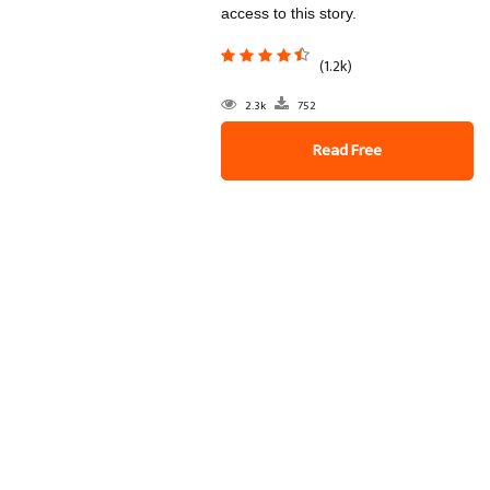
access to this story.
(1.2k)
2.3k
752
Read Free