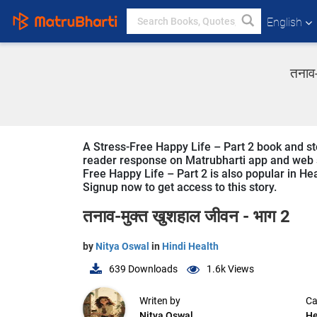
English
तनाव-
A Stress-Free Happy Life – Part 2 book and stor
reader response on Matrubharti app and web sin
Free Happy Life – Part 2 is also popular in Hea
Signup now to get access to this story.
तनाव-मुक्त खुशहाल जीवन - भाग 2
by
Nitya Oswal
in
Hindi Health
639
Downloads
1.6k
Views
Writen by
Ca
Nitya Oswal
He