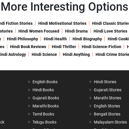
More Interesting Options
ndi Fiction Stories
Hindi Motivational Stories
Hindi Classic Storie
 stories
Hindi Women Focused
Hindi Drama
Hindi Love Stories
e
Hindi Philosophy
Hindi Health
Hindi Biography
Hindi Cook
ies
Hindi Book Reviews
Hindi Thriller
Hindi Science-Fiction
H
indi Astrology
Hindi Science
Hindi Anything
Hindi Crime Stori
English Books
Hindi Stories
Hindi Books
Gujarati Stories
Gujarati Books
Marathi Stories
Marathi Books
English Stories
Tamil Books
Bengali Stories
ack
Telugu Books
Malayalam Stories