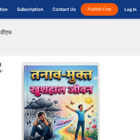
tise
Subscription
Contact Us
Publish Free
Log In 
पीडीएफ
d
s-