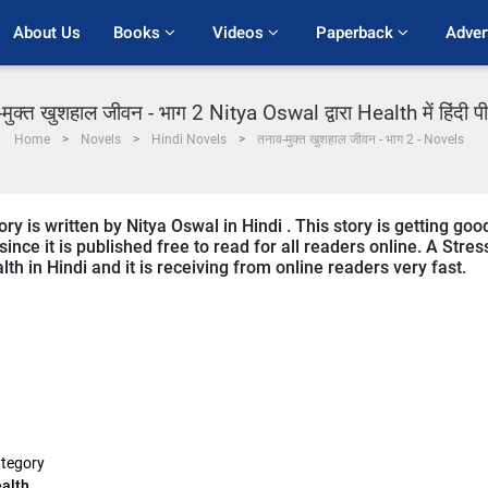
About Us
Books 
Videos 
Paperback 
Adver
मुक्त खुशहाल जीवन - भाग 2 Nitya Oswal द्वारा Health में हिंदी 
Home
Novels
Hindi Novels
तनाव-मुक्त खुशहाल जीवन - भाग 2 - Novels
y is written by Nitya Oswal in Hindi . This story is getting goo
ce it is published free to read for all readers online. A Stres
lth in Hindi and it is receiving from online readers very fast.
tegory
alth