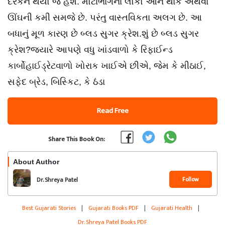
દરેકને થયો જ હશે. મોટાભાગના લોકો આને થાક અથવા
ઊંઘની કમી સમજે છે. પરંતુ વાસ્તવિકતા અલગ છે. આ
બધાનું મૂળ કારણ છે બ્લડ સુગર ક્રેશ.શું છે બ્લડ સુગર
ક્રેશ?જ્યારે આપણે વધુ ખાંડવાળો કે રિફાઈન્ડ
કાર્બોહાઈડ્રેટવાળો ખોરાક ખાઈએ છીએ, જેમ કે મીઠાઈ,
સફેદ બ્રેડ, બિસ્કિટ, કે ઠંડા
Read Free
Share This Book On:
About Author
Follow
Dr. Shreya Patel
Best Gujarati Stories
|
Gujarati Books PDF
|
Gujarati Health
|
Dr. Shreya Patel Books PDF