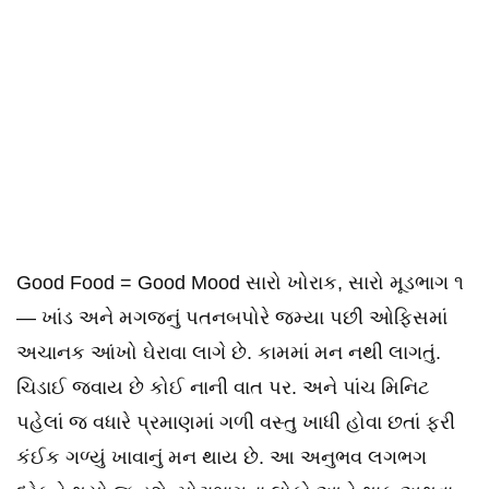
Good Food = Good Mood સારો ખોરાક, સારો મૂડભાગ ૧
— ખાંડ અને મગજનું પતનબપોરે જમ્યા પછી ઓફિસમાં
અચાનક આંખો ઘેરાવા લાગે છે. કામમાં મન નથી લાગતું.
ચિડાઈ જવાય છે કોઈ નાની વાત પર. અને પાંચ મિનિટ
પહેલાં જ વધારે પ્રમાણમાં ગળી વસ્તુ ખાધી હોવા છતાં ફરી
કંઈક ગળ્યું ખાવાનું મન થાય છે. આ અનુભવ લગભગ