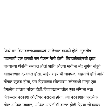
जिथे मन विसावतंसंध्याकाळचे साडेसात वाजले होते. नुकतीच
पावसाची एक हलकी सर येऊन गेली होती. खिडकीबाहेरची झाडं
पाण्याच्या थेंबांनी चमकत होती आणि ओल्या मातीचा मंद सुगंध संपूर्ण
वातावरणात दरवळत होता. बाहेर शहराची धावपळ, वाहनांचे हॉर्न आणि
गोंगाट सुरूच होता; पण प्रियाच्या छोट्याशा फ्लॅटमध्ये मात्र एक
वेगळीच शांतता नांदत होती.दिवाणखान्यातील एका लॅम्पचा मऊ
पिवळसर प्रकाश खोलीभर पसरला होता. त्या प्रकाशात प्रत्येक
गोष्ट अधिक उबदार, अधिक आपलीशी वाटत होती.प्रिया सोफ्यावर