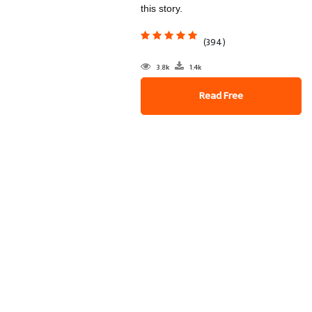
this story.
(394)
3.8k
1.4k
Read Free