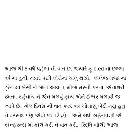
આજ થી 5 વર્ષ પહેલા ની વાત છે. જ્યારે હું b.ed ના છેલ્લા
વર્ષ માં હતી. ત્યાર પછી કોરોના ચાલુ થયો. કોલેજ મજા ના
ટ્રેન માં બેસી ને જતા આવતા, મોજ મસ્તી કરતા, અંતાક્ષરી
રમતા, કહેવાય ને જેને મળવું હોય એને ઈશ્વર મળાવી જ
આપે છે. એક દિવસ ની વાત કરું. ભર ચોમાસુ બેઠી ગયું હતું
ને વરસાદ પણ એવો જ પડે હો... અમે બધી બહેનપણી એ
કોન્ફરન્સ માં કોલ કરી ને વાત કરી, રિદ્ધિ બોલી આજે