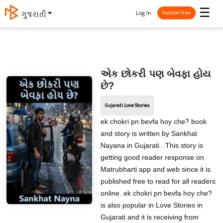
☰
Log In
मराठी
Publish Free
એક છોકરી પણ બેવફા હોય
છે?
Gujarati Love Stories
ek chokri pn bevfa hoy che? book
and story is written by Sankhat
Nayana in Gujarati . This story is
getting good reader response on
Matrubharti app and web since it is
published free to read for all readers
online. ek chokri pn bevfa hoy che?
is also popular in Love Stories in
Gujarati and it is receiving from