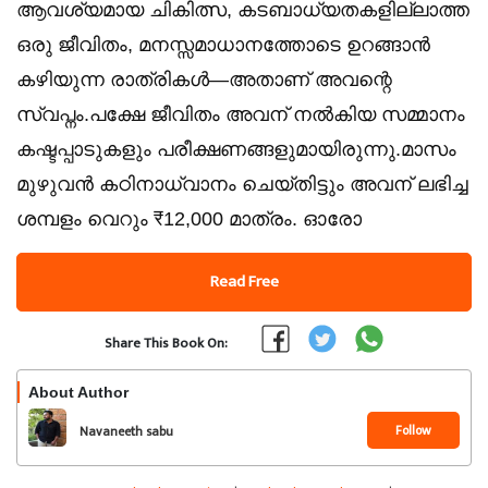
ആവശ്യമായ ചികിത്സ, കടബാധ്യതകളില്ലാത്ത
ഒരു ജീവിതം, മനസ്സമാധാനത്തോടെ ഉറങ്ങാൻ
കഴിയുന്ന രാത്രികൾ—അതാണ് അവന്റെ
സ്വപ്നം.പക്ഷേ ജീവിതം അവന് നൽകിയ സമ്മാനം
കഷ്ടപ്പാടുകളും പരീക്ഷണങ്ങളുമായിരുന്നു.മാസം
മുഴുവൻ കഠിനാധ്വാനം ചെയ്തിട്ടും അവന് ലഭിച്ച
ശമ്പളം വെറും ₹12,000 മാത്രം. ഓരോ
Read Free
Share This Book On:
About Author
Follow
Navaneeth sabu