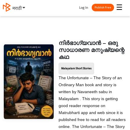
☰
Log In
मराठी
Publish Free
നിർഭാഗ്യവാൻ – ഒരു
സാധാരണ മനുഷ്യന്റെ
കഥ
Malayalam Short Stories
The Unfortunate – The Story of an
Ordinary Man book and story is
written by Navaneeth sabu in
Malayalam . This story is getting
good reader response on
Matrubharti app and web since it is
published free to read for all readers
online. The Unfortunate – The Story