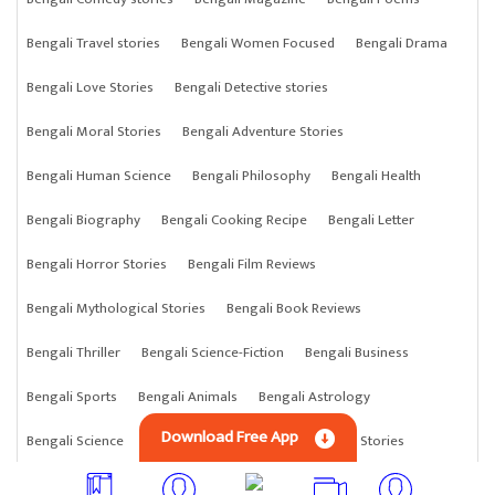
Bengali Travel stories
Bengali Women Focused
Bengali Drama
Bengali Love Stories
Bengali Detective stories
Bengali Moral Stories
Bengali Adventure Stories
Bengali Human Science
Bengali Philosophy
Bengali Health
Bengali Biography
Bengali Cooking Recipe
Bengali Letter
Bengali Horror Stories
Bengali Film Reviews
Bengali Mythological Stories
Bengali Book Reviews
Bengali Thriller
Bengali Science-Fiction
Bengali Business
Bengali Sports
Bengali Animals
Bengali Astrology
Download Free App
Bengali Science
Bengali Anything
Bengali Crime Stories