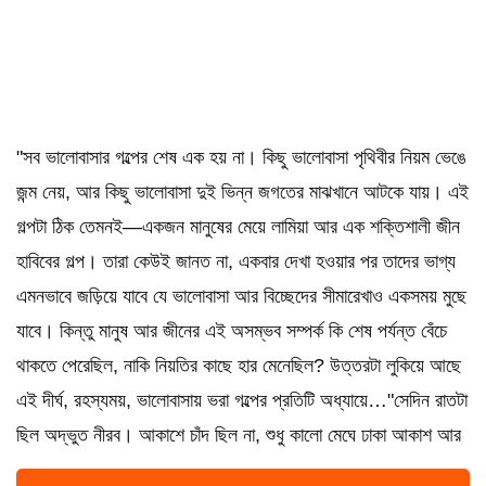
"সব ভালোবাসার গল্পের শেষ এক হয় না। কিছু ভালোবাসা পৃথিবীর নিয়ম ভেঙে
জন্ম নেয়, আর কিছু ভালোবাসা দুই ভিন্ন জগতের মাঝখানে আটকে যায়। এই
গল্পটা ঠিক তেমনই—একজন মানুষের মেয়ে লামিয়া আর এক শক্তিশালী জীন
হাবিবের গল্প। তারা কেউই জানত না, একবার দেখা হওয়ার পর তাদের ভাগ্য
এমনভাবে জড়িয়ে যাবে যে ভালোবাসা আর বিচ্ছেদের সীমারেখাও একসময় মুছে
যাবে। কিন্তু মানুষ আর জীনের এই অসম্ভব সম্পর্ক কি শেষ পর্যন্ত বেঁচে
থাকতে পেরেছিল, নাকি নিয়তির কাছে হার মেনেছিল? উত্তরটা লুকিয়ে আছে
এই দীর্ঘ, রহস্যময়, ভালোবাসায় ভরা গল্পের প্রতিটি অধ্যায়ে…"সেদিন রাতটা
ছিল অদ্ভুত নীরব। আকাশে চাঁদ ছিল না, শুধু কালো মেঘে ঢাকা আকাশ আর