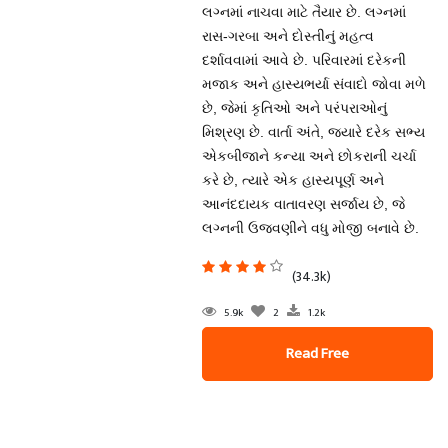
લગ્નમાં નાચવા માટે તૈયાર છે. લગ્નમાં
રાસ-ગરબા અને દોસ્તીનું મહત્વ
દર્શાવવામાં આવે છે. પરિવારમાં દરેકની
મજાક અને હાસ્યભર્યા સંવાદો જોવા મળે
છે, જેમાં કૃતિઓ અને પરંપરાઓનું
મિશ્રણ છે. વાર્તા અંતે, જ્યારે દરેક સભ્ય
એકબીજાને કન્યા અને છોકરાની ચર્ચા
કરે છે, ત્યારે એક હાસ્યપૂર્ણ અને
આનંદદાયક વાતાવરણ સર્જાય છે, જે
લગ્નની ઉજવણીને વધુ મોજી બનાવે છે.
(34.3k)
5.9k
2
1.2k
Read Free