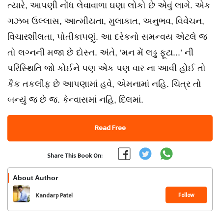
ત્યારે, આપણી નોંધ લેવાવાળા ઘણા લોકો છે એવું લાગે. એક
ગઝબ ઉલ્લાસ, આત્મીયતા, મુલાકાત, અનુભવ, વિવેચન,
વિચારશીલતા, પોતીકાપણું. આ દરેકનો સમન્વય એટલે જ
તો લગ્નની મજા છે દોસ્ત. અંતે, ‘મન મેં લડ્ડુ ફૂટા...’ ની
પરિસ્થિતિ જો કોઈને પણ એક પણ વાર ના આવી હોઈ તો
કૈક તકલીફ છે આપણામાં હવે, એમનામાં નહિ. ચિત્ર તો
બન્યું જ છે જ. કેન્વાસમાં નહિ, દિલમાં.
Read Free
Share This Book On:
About Author
Follow
Kandarp Patel