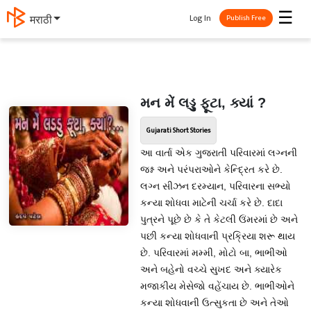
☰
Log In
मराठी
Publish Free
મન મેં લડ્ડુ ફૂટા, ક્યાં ?
Gujarati Short Stories
આ વાર્તા એક ગુજરાતી પરિવારમાં લગ્નની
જશ્ન અને પરંપરાઓને કેન્દ્રિત કરે છે.
લગ્ન સીઝન દરમ્યાન, પરિવારના સભ્યો
કન્યા શોધવા માટેની ચર્ચા કરે છે. દાદા
પુત્રને પૂછે છે કે તે કેટલી ઉંમરમાં છે અને
પછી કન્યા શોધવાની પ્રક્રિયા શરૂ થાય
છે. પરિવારમાં મમ્મી, મોટો બા, ભાભીઓ
અને બહેનો વચ્ચે સુખદ અને ક્યારેક
મજાકીય મેસેજો વહેંચાય છે. ભાભીઓને
કન્યા શોધવાની ઉત્સુકતા છે અને તેઓ