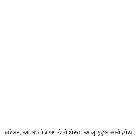
ખરેખર, આ જ તો મજા છે ને દોસ્ત. આખું કુટુંબ સાથે હોય