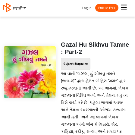
☰
Log In
मराठी
Publish Free
Gazal Hu Sikhvu Tamne
: Part-2
Gujarati Magazine
આ વાર્તા "ગઝલ; હું શીખવું તમને....
[ભાગ-૨]" દ્વારા હેમંત ગોહિલ 'મર્મર' દ્વારા
રજૂ કરવામાં આવી છે. આ ભાગમાં, લેખક
ગઝલના વિવિધ અંગો અને તેમના મહત્ત્વ
વિશે ચર્ચા કરે છે. પહેલા ભાગમાં અક્ષર
અને તેમના સ્વરભારની ઓળખ કરવામાં
આવી હતી, અને આ ભાગમાં લેખક
ગઝલના અંગો જેમ કે મિસરો, શેર,
કાફિયા, રદીફ, મત્લા, અને મક્ટા પર