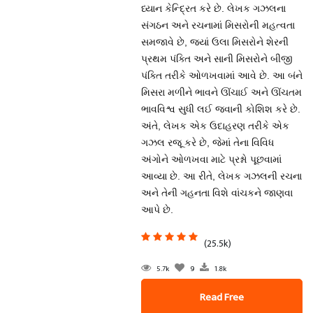
ધ્યાન કેન્દ્રિત કરે છે. લેખક ગઝલના
સંગઠન અને રચનામાં મિસરોની મહત્વતા
સમજાવે છે, જ્યાં ઉલા મિસરોને શેરની
પ્રથમ પંક્તિ અને સાની મિસરોને બીજી
પંક્તિ તરીકે ઓળખવામાં આવે છે. આ બંને
મિસરા મળીને ભાવને ઊંચાઈ અને ઊંચતમ
ભાવવિશ્વ સુધી લઈ જવાની કોશિશ કરે છે.
અંતે, લેખક એક ઉદાહરણ તરીકે એક
ગઝલ રજૂ કરે છે, જેમાં તેના વિવિધ
અંગોને ઓળખવા માટે પ્રશ્નો પૂછવામાં
આવ્યા છે. આ રીતે, લેખક ગઝલની રચના
અને તેની ગહનતા વિશે વાંચકને જાણવા
આપે છે.
(25.5k)
5.7k
9
1.8k
Read Free