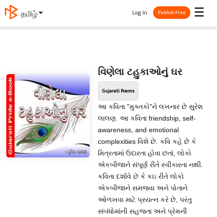
☰
Log In
தமிழ்
Publish Free
વિણેલા ટહુકાઓનું ઘર
Gujarati Poems
આ કવિતા "મુક્તકો"ને લખનાર છે સુરેશ
લાલણ. આ કવિતા friendship, self-
awareness, and emotional
complexities વિશે છે. કવિ કહે છે કે
મિત્રતામાં ઉદારતા હોવા છતાં, લોકો
એકબીજાને સંપૂર્ણ રીતે સ્વીકારતા નથી.
કવિતા દર્શાવે છે કે કઇ રીતે લોકો
એકબીજાને સમજવા અને પોતાને
ઓળખવા માટે પ્રયત્ન કરે છે, પરંતુ
સંબંધોમાંની સહજતા અને પ્રેમની