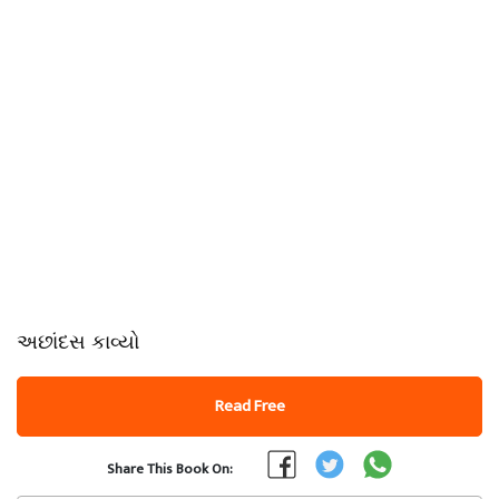
અછાંદસ કાવ્યો
Read Free
Share This Book On: