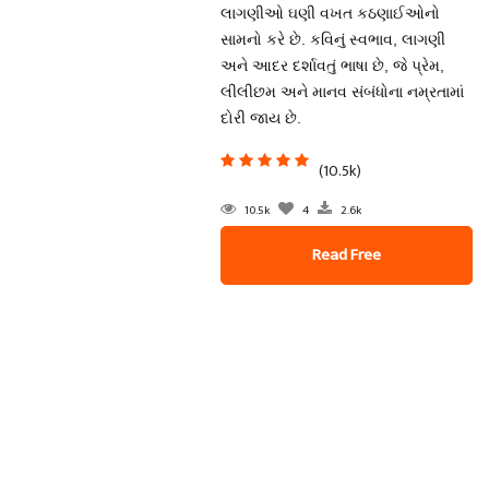
લાગણીઓ ઘણી વખત કઠણાઈઓનો
સામનો કરે છે. કવિનું સ્વભાવ, લાગણી
અને આદર દર્શાવતું ભાષા છે, જે પ્રેમ,
લીલીછમ અને માનવ સંબંધોના નમ્રતામાં
દોરી જાય છે.
(10.5k)
10.5k
4
2.6k
Read Free