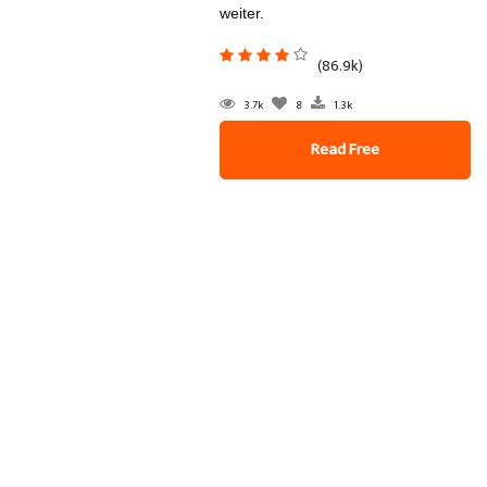
weiter.
(86.9k)
3.7k
8
1.3k
Read Free