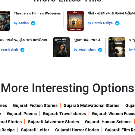
Theatre v s Film v s Webseries
ગીતા - સવાલ તમારા જવાબ શ્રીકૃષ્
by
Ashish
by
Hardik Galiya
ક્સ : આરોગ્ય,પ્રેમ અને માનસિકતા
જીવન ચોર...ભાગ 3
ધ ગ્
y
yeash shah
by
yeash shah
by
More Interesting Options
ries
Gujarati Fiction Stories
Gujarati Motivational Stories
Gujar
e
Gujarati Poems
Gujarati Travel stories
Gujarati Women Focu
oral Stories
Gujarati Adventure Stories
Gujarati Human Science
g Recipe
Gujarati Letter
Gujarati Horror Stories
Gujarati Film R