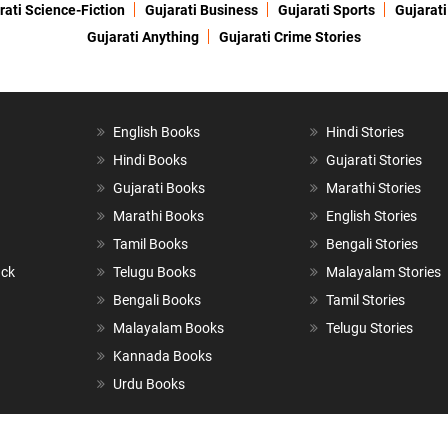
rati Science-Fiction
Gujarati Business
Gujarati Sports
Gujarati
Gujarati Anything
Gujarati Crime Stories
English Books
Hindi Stories
Hindi Books
Gujarati Stories
Gujarati Books
Marathi Stories
Marathi Books
English Stories
Tamil Books
Bengali Stories
ack
Telugu Books
Malayalam Stories
Bengali Books
Tamil Stories
Malayalam Books
Telugu Stories
Kannada Books
Urdu Books
All Rights Reserved | Powered by
Custom Web Development Company Ind