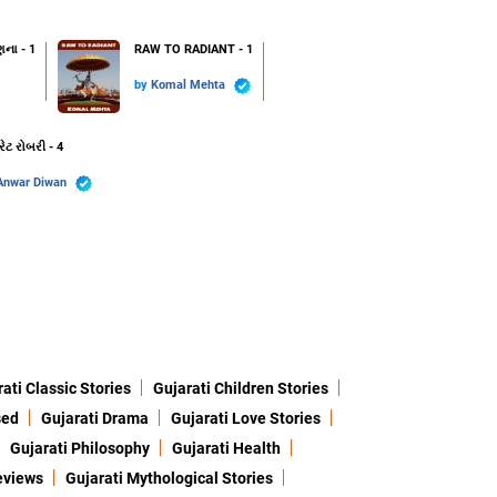
ણના - 1
RAW TO RADIANT - 1
by
Komal Mehta
રેટ રોબરી - 4
Anwar Diwan
ati Classic Stories
Gujarati Children Stories
sed
Gujarati Drama
Gujarati Love Stories
Gujarati Philosophy
Gujarati Health
eviews
Gujarati Mythological Stories