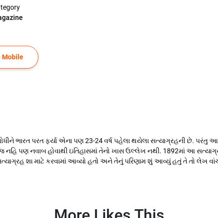
tegory
gazine
 Mobile
ધીને ભારત પરત ફર્યા એના પણ 23-24 વર્ષ પહેલા થયેલા સત્યાગ્રહની છે. પરંતુ 
 નહિ પણ નવાબ હોવાથી ઇતિહાસમાં તેનો ખાસ ઉલ્લેખ નથી. 1892માં આ સત્યાગ્રહ
યાગ્રહ શા માટે કરવામાં આવ્યો હતો અને તેનું પરિણામ શું આવ્યું હતું તે તો લેખ 
More Likes This