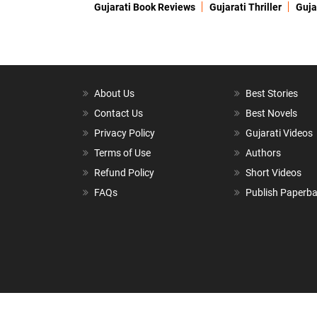
Gujarati Book Reviews
Gujarati Thriller
Guja
About Us
Best Stories
Contact Us
Best Novels
Privacy Policy
Gujarati Videos
Terms of Use
Authors
Refund Policy
Short Videos
FAQs
Publish Paperb
Copyright © 2026,
Matrubharti Technologies Pvt. Ltd.