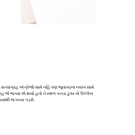
આ સત્યાગ્રહ અંગ્રેજો સામે નહિ પણ જૂનાગઢના નવાબ સામે
 જે જગ્યા એ થયો હતો તે સ્થળ કનડા ડુંગર નો ઉલ્લેખ
વાંચવાથી જ ખબર પડશે.