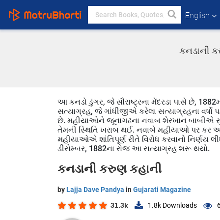
English
કનડાની કર
આ કનડો ડુંગર, જે સૌરાષ્ટ્રના મેંદરડા પાસે છે, 188
સત્યાગ્રહ, જે ગાંધીજીએ કરેલા સત્યાગ્રહના વર
છે. મહીયાઓને જૂનાગઢના નવાબ શેરખાન બાબીએ સુરક્
તેમની સ્થિતિ ખરાબ થઈ. નવાબે મહીયાઓ પર કર અન
મહીયાઓએ શાંતિપૂર્ણ રીતે વિરોધ કરવાનો નિર્ણય લીધ
ડીસેમ્બર, 1882ના રોજ આ સત્યાગ્રહ શરૂ થયો.
કનડાની કરુણ કહાની
by
Lajja Dave Pandya
in
Gujarati Magazine
31.3k
1.8k
Downloads