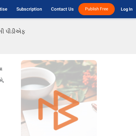
tise
Subscription
Contact Us
Publish Free
Log In 
ાતી પીડીએફ
થા
ે,