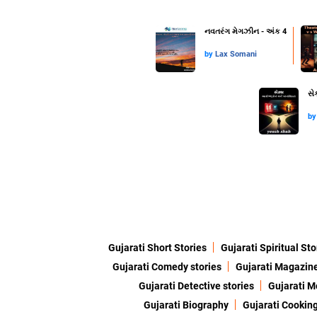
નવતરંગ મેગઝીન - અંક 4
by
Lax Somani
સે
b
Gujarati Short Stories
Gujarati Spiritual Sto
Gujarati Comedy stories
Gujarati Magazin
Gujarati Detective stories
Gujarati M
Gujarati Biography
Gujarati Cookin