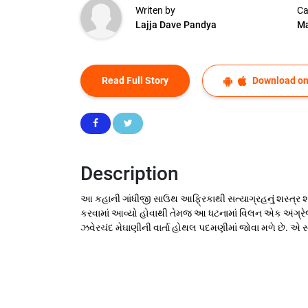
Writen by
Ca
Lajja Dave Pandya
Ma
Read Full Story
Download on
Description
આ કહાની ગાંધીજી સાઉથ આફ્રિકાથી સત્યાગ્રહનું શસ્ત્ર શો
કરવામાં આવ્યો હોવાથી તેમજ આ ધટનામાં વિલન એક અંગ્રેજ
ઝવેરચંદ મેઘાણીની વાર્તા હોથલ પદમણીમાં જોવા મળે છે. એ સત્