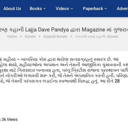
About Us
Books 
Videos 
Paperback 
Adver
ુણ કહાની Lajja Dave Pandya દ્વારા Magazine માં ગુજર
Home
Novels
Gujarati Novels
કનડાની કરુણ કહાની - Novels
2માં મહીયા – બાબરિયા કોમ દ્વારા થયેલા સત્યાગ્રહનું સ્મારક છે. આ
્ષો પહેલા થયો, મહીયાઓના અપમાન અને તેમની આજીવિકા ગુમાવવાની ક
ષા માટે ગિરાસદાર બનાવ્યા હતા, પરંતુ બ્રિટીશ રાજના પ્રસ્થાપન પછી
ે નોકરીઓ લગાવવી શરૂ કરી, જે તેમને અપમાનિત કરતી હતી. પરિણામ
ો, જે તેમની પરંપરાગત લડાઈના સ્વભાવથી વિરુદ્ધ હતું. આ રીતે 28
6.3k
Views