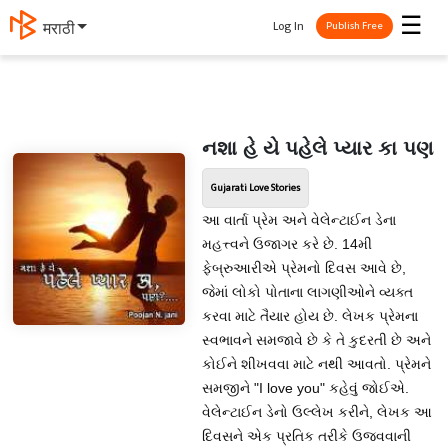
☰
Log In
मराठी
Publish Free
નશા હે યે પહેલે પ્યાર કા પણ
Gujarati Love Stories
આ વાર્તા પ્રેમ અને વેલેન્ટાઈન ડેના
મહત્ત્વને ઉજાગર કરે છે. 14મી
ફેબ્રુઆરીએ પ્રેમનો દિવસ આવે છે,
જેમાં લોકો પોતાના લાગણીઓને વ્યક્ત
કરવા માટે તૈયાર હોય છે. લેખક પ્રેમના
સ્વભાવને સમજાવે છે કે તે કુદરતી છે અને
કોઈને શીખવવા માટે નથી આવતો. પ્રેમને
સમજીને "I love you" કહેવું જોઈએ.
વેલેન્ટાઈન ડેનો ઉલ્લેખ કરીને, લેખક આ
દિવસને એક પ્રતિક તરીકે ઉજવવાની