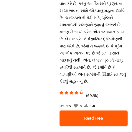
વાત કરે છે, પરંતુ આ દિવસને પ્રણયના
સાચા ભાવના સાથે જોડવાનું મહત્વ દર્શાવે
છે. આજકાલની પેઢી માટે, પ્રેમને
સખતાઈથી સમજીને જીવવું જરૂરી છે,
કારણ કે સાચો પ્રેમ એક જ વખત થાય
છે. લેખક પ્રેમને વૈજ્ઞાનિક દૃષ્ટિકોણથી
પણ જોવે છે, જેમાં તે જણાવે છે કે પ્રેમ
એ એક અચળ પદ છે જે સમય સાથે
બદલાતું નથી. અંતે, લેખક પ્રેમને માત્ર
સ્પર્શથી સરખાવે છે, જે દર્શાવે છે કે
લાગણીઓ અને સંબંધોની ઊંડાઈ સમજવું
કેટલું મહત્વનું છે.
(69.9k)
3.7k
5
1.4k
Read Free