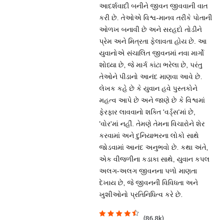
આદર્શવાદી બનીને જીવન જીવવાની વાત
કરી છે. તેઓએ વિશ્વ-માનવ તરીકે પોતાની
ઓળખ બનાવી છે અને સરહદો તોડીને
પ્રેમ અને મિત્રતા ફેલાવતા હોય છે. આ
યુવાનોએ સંચાલિત જીવનમાં નવા માર્ગો
શોધ્યા છે, જે માર્ગ કાંટા ભરેલા છે, પરંતુ
તેઓને પીડાનો આનંદ માણવા આવે છે.
લેખક કહે છે કે યુવાન હવે પુસ્તકોને
મહત્વ આપે છે અને જાણે છે કે વિશ્વમાં
ફેરફાર લાવવાનો શક્તિ 'વર્ડ્સ'માં છે,
'વોર'માં નહીં. તેમણે તેમના વિચારોને શેર
કરવામાં અને દુનિયાભરના લોકો સાથે
જોડવામાં આનંદ અનુભવો છે. કથા અંતે,
એક વીજળીના કડાકા સાથે, યુવાન કપલ
અલગ-અલગ જીવનના પળો માણતા
દેખાય છે, જે જીવનની વિવિધતા અને
ખુશીઓનો પ્રતિનિધિત્વ કરે છે.
(86.8k)