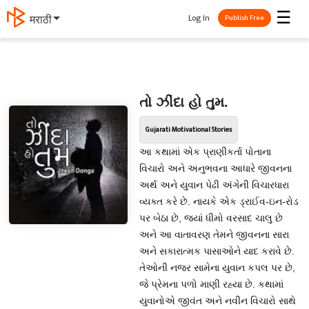
☰
Log In
मराठी
Publish Free
તો ઝીંદા હો તુમ.
Gujarati Motivational Stories
આ કથામાં એક પ્રાણીકર્તા પોતાના
વિચારો અને અનુભવના આધારે જીવનના
અર્થ અને યુવાન પેઢી અંગેની વિચારધારા
વ્યક્ત કરે છે. નાયકે એક ડ્રાઈવ-ઇન-રોડ
પર બેઠા છે, જ્યાં ધીમો વરસાદ ચાલુ છે
અને આ વાતાવરણ તેમને જીવનના સારા
અને સકારાત્મક પાસાઓને યાદ કરાવે છે.
તેઓની નજર સામેના યુવાન કપલ પર છે,
જે પ્રેમના પળો માણી રહ્યા છે. કથામાં
યુવાનોએ જીવંત અને નવીન વિચારો સાથે