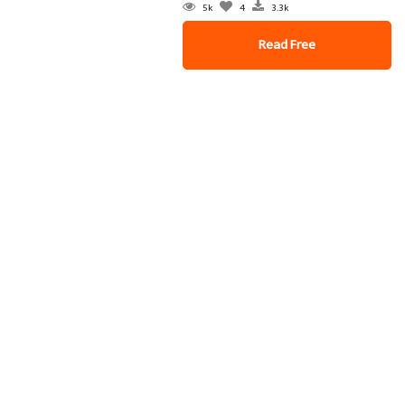
5k
4
3.3k
Read Free