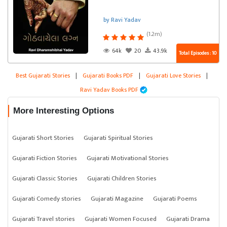
by Ravi Yadav
(1.2m)
64k
20
43.9k
Total Episodes : 10
Best Gujarati Stories
|
Gujarati Books PDF
|
Gujarati Love Stories
|
Ravi Yadav Books PDF
More Interesting Options
Gujarati Short Stories
Gujarati Spiritual Stories
Gujarati Fiction Stories
Gujarati Motivational Stories
Gujarati Classic Stories
Gujarati Children Stories
Gujarati Comedy stories
Gujarati Magazine
Gujarati Poems
Gujarati Travel stories
Gujarati Women Focused
Gujarati Drama