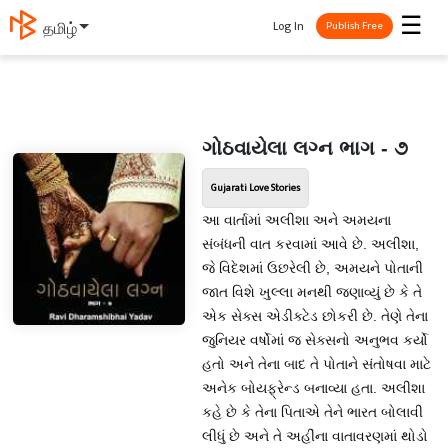
☰
Log In
தமிழ்
Publish Free
ગોઠવાયેલા લગ્ન ભાગ - ૭
Gujarati Love Stories
આ વાર્તામાં અલીશા અને અમયના
સંબંધની વાત કરવામાં આવે છે. અલીશા,
જે વિદેશમાં ઉછરેલી છે, અમયને પોતાની
જાત વિશે ખુલ્લા મનથી જણાવ્યું છે કે તે
એક સેક્સ એડીક્ટેડ છોકરી છે. તેણે તેના
જુનિયર વર્ષોમાં જ સેક્સનો અનુભવ કર્યો
હતો અને તેના બાદ તે પોતાને સંતોષવા માટે
અનેક બોયફ્રેન્ડ બનાવ્યા હતા. અલીશા
કહે છે કે તેના પિતાએ તેને ભારત બોલાવી
લીધું છે અને તે અહીંના વાતાવરણમાં થોડો