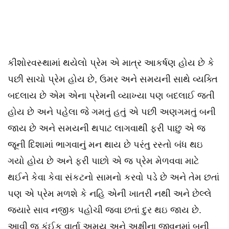
કીશોરવસ્થામાં થયેલો પ્રેમ એ માત્ર આકર્ષણ હોય છે કે
પછી સાચો પ્રેમ હોય છે, ઉમર અને સમયની સાથે વ્યક્તિ
બદલાય છે એમ એના પ્રેમની વ્યાખ્યા પણ બદલાઈ જતી
હોય છે અને પહેલા જે ગમતું હતું એ પછી અણગમતું બની
જાય છે અને સમયની થપાટ લાગવાથી ફરી પાછુ એ જ
જૂની દિશામાં ભાગવાનું મન થાય છે પરંતુ રસ્તો બંધ થઇ
ગયો હોય છે અને ફરી પાછો એ જ પ્રેમ મેળવવા માટે
થઈને કેવા કેવા સંકટનો સામનો કરવો પડે છે અને તેમ છતાં
પણ એ પ્રેમ મળશે કે નહિ એની ખાતરી નથી અને છેલ્લે
જ્યારે સાવ નજીક પહોચી જવા છતાં દુર થઇ જાય છે.
આવી જ કંઈક વાર્તા અમય અને અક્ષીના જીવનમાં બની