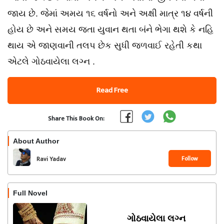
જાય છે. જેમાં અમય ૧૬ વર્ષનો અને અક્ષી માત્ર ૧૪ વર્ષની
હોય છે અને સમય જતા યુવાન થતા બંને ભેગા થશે કે નહિ
થાય એ જાણવાની તલપ છેક સુધી જળવાઈ રહેતી કથા
એટલે ગોઠવાયેલા લગ્ન .
Read Free
Share This Book On:
About Author
Follow
Ravi Yadav
Full Novel
ગોઠવાયેલા લગ્ન