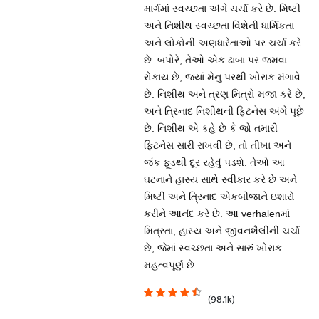
માર્ગમાં સ્વચ્છતા અંગે ચર્ચા કરે છે. મિષ્ટી
અને નિશીથ સ્વચ્છતા વિશેની ધાર્મિકતા
અને લોકોની અણધારેતાઓ પર ચર્ચા કરે
છે. બપોરે, તેઓ એક ઢાબા પર જમવા
રોકાય છે, જ્યાં મેનુ પરથી ખોરાક મંગાવે
છે. નિશીથ અને ત્રણ મિત્રો મજા કરે છે,
અને ત્રિનાદ નિશીથની ફિટનેસ અંગે પૂછે
છે. નિશીથ એ કહે છે કે જો તમારી
ફિટનેસ સારી રાખવી છે, તો તીખા અને
જંક ફૂડથી દૂર રહેવું પડશે. તેઓ આ
ઘટનાને હાસ્ય સાથે સ્વીકાર કરે છે અને
મિષ્ટી અને ત્રિનાદ એકબીજાને ઇશારો
કરીને આનંદ કરે છે. આ verhalenમાં
મિત્રતા, હાસ્ય અને જીવનશૈલીની ચર્ચા
છે, જેમાં સ્વચ્છતા અને સારું ખોરાક
મહત્વપૂર્ણ છે.
(98.1k)