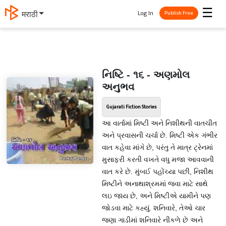
☰
Log In
मराठी
Publish Free
નિષ્ટિ - ૧૬ - અણમોલ
અનુભવ
Gujarati Fiction Stories
આ વાર્તામાં મિષ્ટી અને નિશીથની વાતચીત
અને પ્રવાસની ચર્ચા છે. મિષ્ટી એક ગંભીર
વાત કહેવા માંગે છે, પરંતુ તે માત્ર ટ્રેનમાં
મુસાફરી કરતી વખતે વધુ મજા આવવાની
વાત કરે છે. મુંબઈ પહોંચ્યા પછી, નિશીથ
મિષ્ટીને અનાથાશ્રમમાં જવા માટે સાથે
લઇ જાય છે, અને મિષ્ટીએ યામીને પણ
જોડવા માટે કહ્યું. શનિવારે, તેઓ ચાર
જણા ગાડીમાં શનિવારે નીકળે છે અને