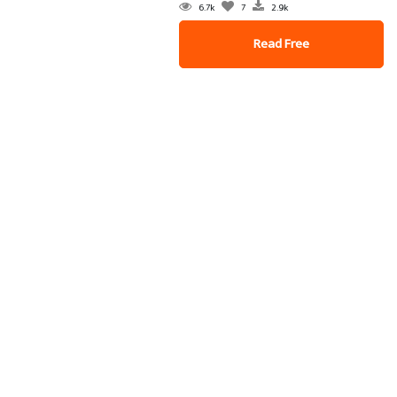
6.7k
7
2.9k
Read Free