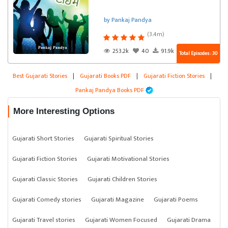
by Pankaj Pandya
(3.4m)
253.2k
40
91.9k
Total Episodes : 30
Best Gujarati Stories
|
Gujarati Books PDF
|
Gujarati Fiction Stories
|
Pankaj Pandya Books PDF
More Interesting Options
Gujarati Short Stories
Gujarati Spiritual Stories
Gujarati Fiction Stories
Gujarati Motivational Stories
Gujarati Classic Stories
Gujarati Children Stories
Gujarati Comedy stories
Gujarati Magazine
Gujarati Poems
Gujarati Travel stories
Gujarati Women Focused
Gujarati Drama