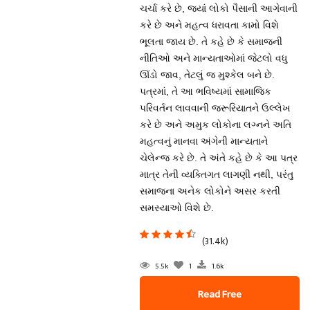
ચર્ચા કરે છે, જ્યાં લોકો પૈસાની આગેવાની
કરે છે અને મહત્વ ધરાવતા કામો વિશે
ભૂલતા જાય છે. તે કહે છે કે સમાજની
નીતિઓ અને માન્યતાઓમાં જેટલો વધુ
ઊંડો જાવ, તેટલું જ મુશ્કેલ બને છે.
પત્રમાં, તે આ ભવિષ્યમાં સામાજિક
પરિવર્તન લાવવાની જરૂરિયાતને ઉલ્લેખ
કરે છે અને અમુક લોકોના લગ્નને અતિ
મહત્વનું માનવા અંગેની માન્યતાને
ચેલેન્જ કરે છે. તે અંતે કહે છે કે આ પત્ર
માત્ર તેની વ્યક્તિગત લાગણી નથી, પરંતુ
સમાજના અનેક લોકોને અસર કરતી
સમસ્યાઓ વિશે છે.
(31.4k)
5.5k
1
1.6k
Read Free