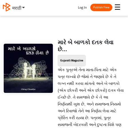
☰
Log In
मराठी
Publish Free
મારે બે બાળકો દતક લેવા
છે...
Gujarati Magazine
એક પુત્રએ તેના માતા-પિતા માટે એક
પત્ર લખ્યો છે જેમાં તે જણાવે છે કે તે
લગ્ન નથી કરવા માંગતો અને બે બાળકો
(એક છોકરી અને એક છોકરો) દતક લેવા
ઈચ્છે છે. તે સમજાવે છે કે તે આ
નિર્ણયથી ખુશ છે, અને સમાજના નિયમો
અને રિવાજો તેને આ નિર્ણય લેવા માટે
પ્રેરિત કરી રહ્યા છે. પત્રમાં, પુત્ર
સમાજની બેદરકારી અને દુષ્ટતા વિશે પણ