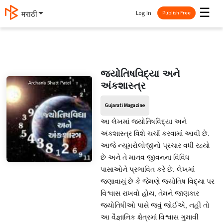
☰
Log In
मराठी
Publish Free
જ્યોતિષવિદ્યા અને
અંકશાસ્ત્ર
Gujarati Magazine
આ લેખમાં જ્યોતિષવિદ્યા અને
અંકશાસ્ત્ર વિશે ચર્ચા કરવામાં આવી છે.
આજે ન્યૂમરોલોજીનો પ્રચાર વધી રહ્યો
છે અને તે માનવ જીવનના વિવિધ
પાસાઓને પ્રભાવિત કરે છે. લેખમાં
જણાવાયું છે કે જેમણે જ્યોતિષ વિદ્યા પર
વિશ્વાસ રાખવો હોય, તેમને જાણકાર
જ્યોતિષીઓ પાસે જવું જોઈએ, નહીં તો
આ વૈજ્ઞાનિક ક્ષેત્રમાં વિશ્વાસ ગુમાવી