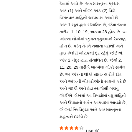
દેવામાં આવે છે. અંકશાસ્ત્રના પ્રથમ
અંક (1) અને બીજા અંક (2) વિશે
વિગતવાર માહિતી આપવામાં આવી છે.
અંક 1 સૂર્ય દ્વારા સંચાલિત છે, જેમાં જન્મ
તારીખ 1, 10, 19, અથવા 28 હોય છે. આ
અંકના લોકોમાં જીવન જીવવાનો ઉત્સાહ
હોય છે, પરંતુ તેમને નશાના પદાર્થો અને
હાઇ કેલોરી ખોરાકથી દૂર રહેવું જોઈએ.
અંક 2 ચંદ્ર દ્વારા સંચાલિત છે, જેમાં 2,
11, 20, 29 તારીખે જન્મેલા લોકો સામેલ
છે. આ અંકના લોકો સામાન્ય રીતે દાંત
અને આંખની બીમારીઓનો સામનો કરે છે
અને ગંદકી અને ઠંડા સ્થળોથી બચવું
જોઈએ. લેખમાં આ વિષયોમાં વધુ માહિતી
અને ઉપાયનો સંકેત આપવામાં આવ્યો છે,
જે જ્યોતિષવિદ્યા અને અંકશાસ્ત્રના
મહત્વને દર્શાવે છે.
(168.7k)