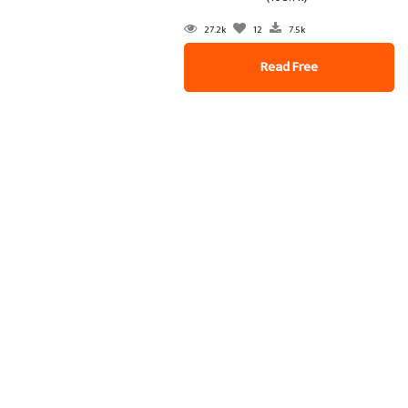
27.2k
12
7.5k
Read Free