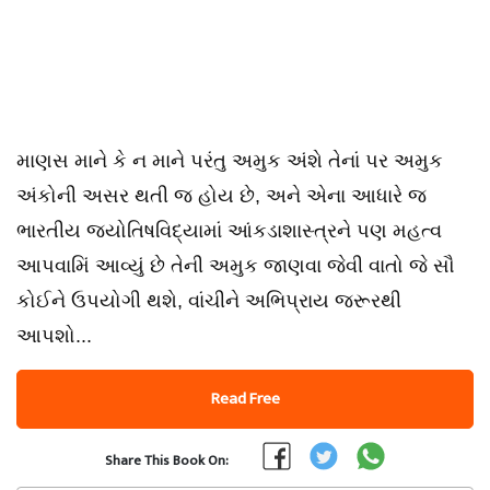
માણસ માને કે ન માને પરંતુ અમુક અંશે તેનાં પર અમુક
અંકોની અસર થતી જ હોય છે, અને એના આધારે જ
ભારતીય જ્યોતિષવિદ્યામાં આંકડાશાસ્ત્રને પણ મહત્વ
આપવામિં આવ્યું છે તેની અમુક જાણવા જેવી વાતો જે સૌ
કોઈને ઉપયોગી થશે, વાંચીને અભિપ્રાય જરૂરથી
આપશો...
Read Free
Share This Book On: