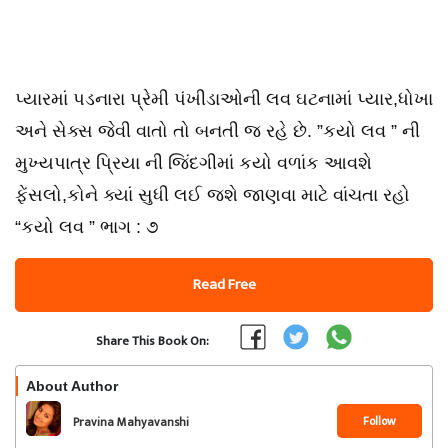
પ્યારમાં પડનારા પ્રેમી પંખીડાઓની લવ ઘટનામાં પ્યાર,ધોખા
અને સેક્સ જેવી વાતો તો બનતી જ રહે છે. ”કયો લવ ” ની
મુખ્યપાત્ર પ્રિયા ની જિંદગીમાં કયો વળાંક આવશે
ફેંસલો,કોને ક્યાં સુધી લઈ જશે જાણવા માટે વાંચતા રહો
“કયો લવ ” ભાગ : ૭
Read Free
Share This Book On:
About Author
Follow
Pravina Mahyavanshi