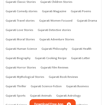
Gujarati Classic Stories
Gujarati Children Stories
Gujarati Comedy stories
Gujarati Magazine
Gujarati Poems
Gujarati Travel stories
Gujarati Women Focused
Gujarati Drama
Gujarati Love Stories
Gujarati Detective stories
Gujarati Moral Stories
Gujarati Adventure Stories
Gujarati Human Science
Gujarati Philosophy
Gujarati Health
Gujarati Biography
Gujarati Cooking Recipe
Gujarati Letter
Gujarati Horror Stories
Gujarati Film Reviews
Gujarati Mythological Stories
Gujarati Book Reviews
Gujarati Thriller
Gujarati Science-Fiction
Gujarati Business
Gujarati Sports
Gujarati Animals
Gujarati Astrology
Download Free App
Gujarati Science
Gujarati Anything
Gujarati Crime Stories