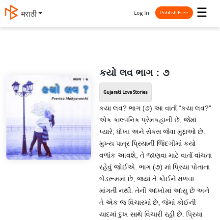
☰
Log In
मराठी
Publish Free
કયો લવ ભાગ : ૭
Gujarati Love Stories
કયા લવ? ભાગ (૭) આ વાર્તા “કયા લવ?”
એક કાલ્પનિક પ્રેમકહાની છે, જેમાં
પ્યારે, ધોખા અને સેક્સ જેવા મુદ્દાઓ છે.
મુખ્ય પાત્ર પ્રિયાની જિંદગીમાં કયો
વળાંક આવશે, તે જાણવા માટે વાર્તા વાંચતા
રહેવું જોઈએ. ભાગ (૭) માં પ્રિયા પોતાના
બેડરૂમમાં છે, જ્યાં તે કોઈને મળવા
માંગતી નથી. તેની આંખોમાં આંસુ છે અને
તે એક જ વિચારમાં છે, જેમાં કોઈની
યાદમાં દુખ સાથે વિચારી રહી છે. પ્રિયા