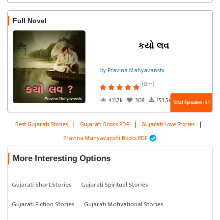
Full Novel
કયો લવ
by Pravina Mahyavanshi
(8m)
411.7k
308
153.5k
Total Episodes : 51
Best Gujarati Stories
|
Gujarati Books PDF
|
Gujarati Love Stories
|
Pravina Mahyavanshi Books PDF
More Interesting Options
Gujarati Short Stories
Gujarati Spiritual Stories
Gujarati Fiction Stories
Gujarati Motivational Stories