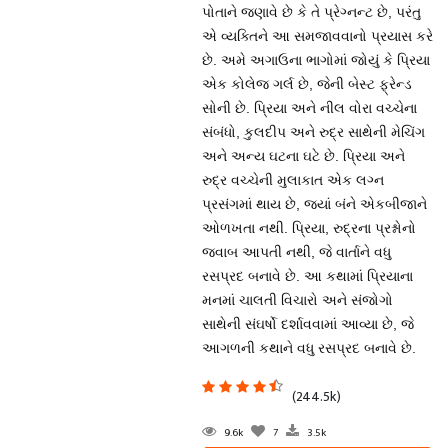
પોતાને જણાવે છે કે તે પ્રેગ્નન્ટ છે, પરંતુ
એ વ્યક્તિને આ સમજાવવાનો પ્રયાસ કરે
છે. અમે અગાઉના ભાગોમાં જોયું કે પ્રિયા
એક કોલેજ ગર્લ છે, જેની બેસ્ટ ફ્રેન્ડ
સોની છે. પ્રિયા અને નીલ વોરા વચ્ચેના
સંબંધો, કુલદીપ અને રુદ્ર સાથેની મેચિંગ
અને અન્ય ઘટના ઘટે છે. પ્રિયા અને
રુદ્ર વચ્ચેની મુલાકાત એક લગ્ન
પ્રસંગમાં થાય છે, જ્યાં બંને એકબીજાને
ઓળખતા નથી. પ્રિયા, રુદ્રના પ્રશ્નોનો
જવાબ આપતી નથી, જે વાર્તાને વધુ
રસપ્રદ બનાવે છે. આ કથામાં પ્રિયાના
મનમાં ચાલતી વિચારો અને સંજોગો
સાથેની સંઘર્ષો દર્શાવવામાં આવ્યા છે, જે
આગળની કથાને વધુ રસપ્રદ બનાવે છે.
(244.5k)
9.6k
7
3.5k