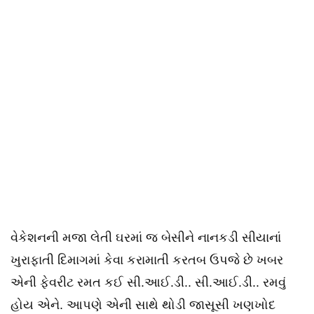
વેકેશનની મજા લેતી ઘરમાં જ બેસીને નાનકડી સીયાનાં
ખુરાફાતી દિમાગમાં કેવા કરામાતી કરતબ ઉપજે છે ખબર
એની ફેવરીટ રમત કઈ સી.આઈ.ડી.. સી.આઈ.ડી.. રમવું
હોય એને. આપણે એની સાથે થોડી જાસૂસી ખણખોદ