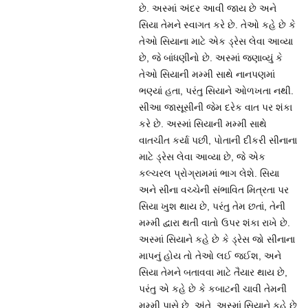
છે. અસ્માં અંદર આવી જાય છે અને
સિયા તેમને સ્વાગત કરે છે. તેઓ કહે છે કે
તેઓ સિયાના માટે એક ડ્રેસ લેવા આવ્યા
છે, જે બાંધણીનો છે. અસ્માં જણાવ્યું કે
તેઓ સિયાની મમ્મી સાથે નાનપણમાં
ભણ્યાં હતા, પરંતુ સિયાને ઓળખતા નથી.
સીઆ જાસૂસીની જેમ દરેક વાત પર શંકા
કરે છે. અસ્માં સિયાની મમ્મી સાથે
વાતચીત કર્યા પછી, પોતાની દીકરી સીનાના
માટે ડ્રેસ લેવા આવ્યા છે, જે એક
કલ્ચરલ પ્રોગ્રામમાં ભાગ લેશે. સિયા
અને સીના વચ્ચેની સંભાવિત મિત્રતા પર
સિયા ખુશ થાય છે, પરંતુ તેમ છતાં, તેની
મમ્મી દ્વારા થતી વાતો ઉપર શંકા રાખે છે.
અસ્માં સિયાને કહે છે કે ડ્રેસ જો સીનાના
માપનું હોય તો તેઓ લઈ જઈશ, અને
સિયા તેમને બતાવવા માટે તૈયાર થાય છે,
પરંતુ એ કહે છે કે કબાટની ચાવી તેમની
મમ્મી પાસે છે. અંતે, અસ્માં સિયાને કહે છે