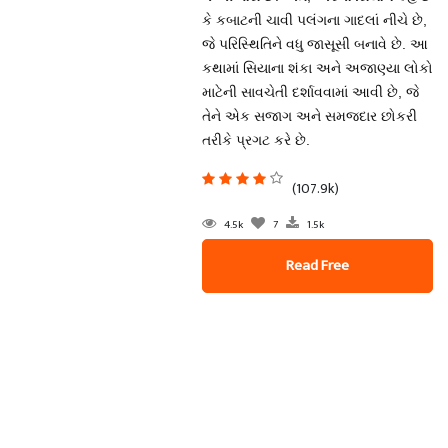
કે કબાટની ચાવી પલંગના ગાદલાં નીચે છે,
જે પરિસ્થિતિને વધુ જાસૂસી બનાવે છે. આ
કથામાં સિયાના શંકા અને અજાણ્યા લોકો
માટેની સાવચેતી દર્શાવવામાં આવી છે, જે
તેને એક સજાગ અને સમજદાર છોકરી
તરીકે પ્રગટ કરે છે.
(107.9k)
4.5k
7
1.5k
Read Free