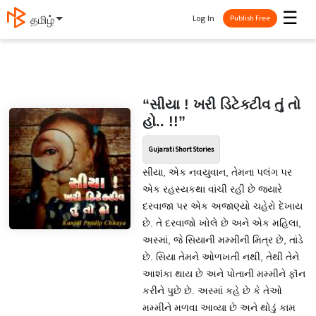
☰
Log In
தமிழ்
Publish Free
“સીયા ! ખરી ડિટેક્ટીવ તું તો
હો.. !!”
Gujarati Short Stories
સીયા, એક નવયુવાન, તેમના પલંગ પર
એક રહસ્યકથા વાંચી રહી છે જ્યારે
દરવાજા પર એક અજાણ્યો ચહેરો દેખાય
છે. તે દરવાજો ખોલે છે અને એક મહિલા,
અસ્માં, જે સિયાની મમ્મીની મિત્ર છે, તાંડે
છે. સિયા તેમને ઓળખતી નથી, તેથી તેને
આશંકા થાય છે અને પોતાની મમ્મીને ફૉન
કરીને પુછે છે. અસ્માં કહે છે કે તેઓ
મમ્મીને મળવા આવ્યા છે અને થોડું કામ