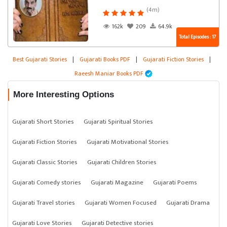
(4m)
162k
209
64.9k
Total Episodes : 17
Best Gujarati Stories
|
Gujarati Books PDF
|
Gujarati Fiction Stories
|
Raeesh Maniar Books PDF
More Interesting Options
Gujarati Short Stories
Gujarati Spiritual Stories
Gujarati Fiction Stories
Gujarati Motivational Stories
Gujarati Classic Stories
Gujarati Children Stories
Gujarati Comedy stories
Gujarati Magazine
Gujarati Poems
Gujarati Travel stories
Gujarati Women Focused
Gujarati Drama
Gujarati Love Stories
Gujarati Detective stories