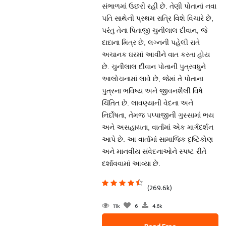
સંભાળમાં ઉછરી રહી છે. તેણી પોતાનાં નવા
પતિ સાથેની પ્રથમ રાત્રિ વિશે વિચારે છે,
પરંતુ તેના પિતાજી ચુનીલાલ દીવાન, જે
દાદાના મિત્ર છે, લગ્નની પહેલી રાતે
અચાનક ઘરમાં આવીને વાત કરતા હોય
છે. ચુનીલાલ દીવાન પોતાની પુત્રવધુને
આલોચનામાં લાવે છે, જેમાં તે પોતાના
પુત્રના ભવિષ્ય અને જીવનશૈલી વિષે
ચિંતિત છે. લાવણ્યાની વેદના અને
નિર્દોષતા, તેમજ પપ્પાજીની ગુસ્સામાં ભય
અને અસહાયતા, વાર્તામાં એક માર્ગદર્શન
આપે છે. આ વાર્તામાં સામાજિક દૃષ્ટિકોણ
અને માનવીય સંવેદનાઓને સ્પષ્ટ રીતે
દર્શાવવામાં આવ્યા છે.
(269.6k)
11k
6
4.6k