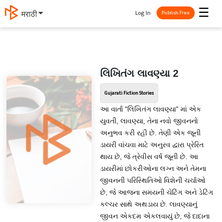
☰
Log In
मराठी
Publish Free
લિખિતંગ લાવણ્યા 2
Gujarati Fiction Stories
આ વાર્તા "લિખિતંગ લાવણ્યા" માં એક
યુવતી, લાવણ્યા, તેના નવો જીવનનો
અનુભવ કરી રહી છે. તેણી એક જૂની
ડાયરી વાંચવા માટે અનુરવ દ્વારા પ્રેરિત
થાય છે, જે ત્રેવીસ વર્ષ જૂની છે. આ
ડાયરીમાં છોકરીઓના લગ્ન અને તેમના
જીવનની પરિસ્થિતિઓ વિશેની ચર્ચાઓ
છે, જે આજના સમયની ચેટિંગ અને ડેટિંગ
કલ્ચર સાથે અથડાય છે. લાવણ્યાનું
જીવન એકદમ એકલવાયું છે, જે દાદાના