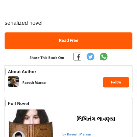
serialized novel
Read Free
Share This Book On:
About Author
Follow
Raeesh Maniar
Full Novel
લિખિતંગ લાવણ્યા
by Raeesh Maniar