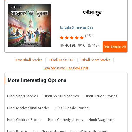
परीक्षा-गुरु
by Lala Shrinivas Das
(46.1k)
404.9k
0
148k
Total Episodes : 41
Best Hindi Stories
|
Hindi Books PDF
|
Hindi Short Stories
|
Lala Shrinivas Das Books PDF
More Interesting Options
Hindi Short Stories
Hindi Spiritual Stories
Hindi Fiction Stories
Hindi Motivational Stories
Hindi Classic Stories
Hindi Children Stories
Hindi Comedy stories
Hindi Magazine
Hindi Poems
Hindi Travel stories
Hindi Women Focused