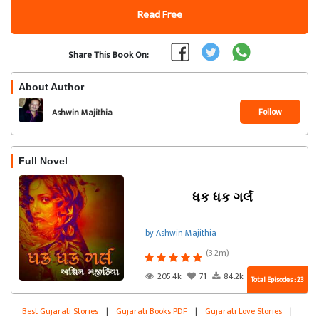
Read Free
Share This Book On:
About Author
Follow
Ashwin Majithia
Full Novel
ધક ધક ગર્લ
by Ashwin Majithia
(3.2m)
205.4k
71
84.2k
Total Episodes : 23
Best Gujarati Stories
|
Gujarati Books PDF
|
Gujarati Love Stories
|