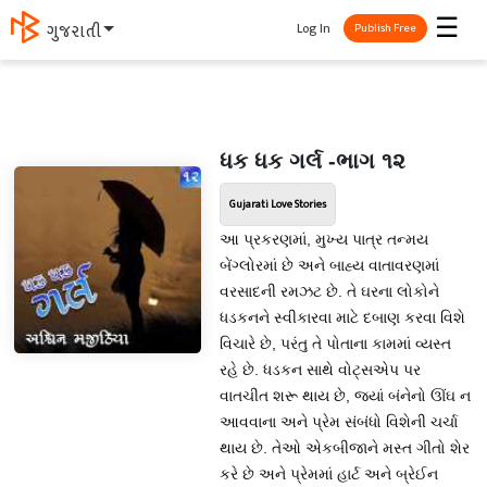
☰
Log In
ગુજરાતી
Publish Free
ધક ધક ગર્લ -ભાગ ૧૨
Gujarati Love Stories
આ પ્રકરણમાં, મુખ્ય પાત્ર તન્મય
બેંગ્લોરમાં છે અને બાહ્ય વાતાવરણમાં
વરસાદની રમઝટ છે. તે ઘરના લોકોને
ધડકનને સ્વીકારવા માટે દબાણ કરવા વિશે
વિચારે છે, પરંતુ તે પોતાના કામમાં વ્યસ્ત
રહે છે. ધડકન સાથે વોટ્સએપ પર
વાતચીત શરૂ થાય છે, જ્યાં બંનેનો ઊંઘ ન
આવવાના અને પ્રેમ સંબંધો વિશેની ચર્ચા
થાય છે. તેઓ એકબીજાને મસ્ત ગીતો શેર
કરે છે અને પ્રેમમાં હાર્ટ અને બ્રેઈન