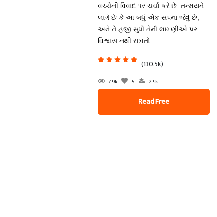
વચ્ચેની વિવાદ પર ચર્ચા કરે છે. તન્મયને
લાગે છે કે આ બધું એક સપના જેવું છે,
અને તે હજી સુધી તેની લાગણીઓ પર
વિશ્વાસ નથી રાખતો.
(130.5k)
7.9k
5
2.9k
Read Free