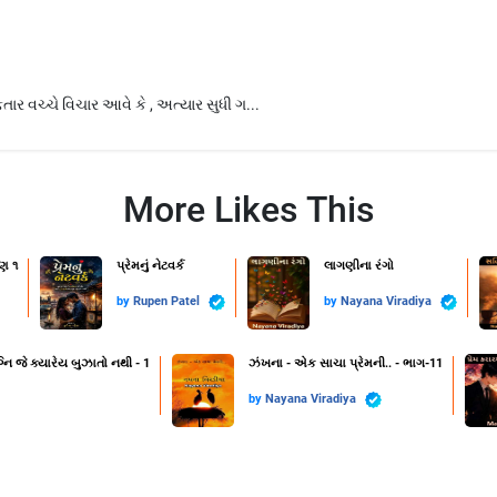
્તાર વચ્ચે વિચાર આવે કે , અત્યાર સુધી ગ...
More Likes This
ણ ૧
પ્રેમનું નેટવર્ક
લાગણીના રંગો
by
Rupen Patel
by
Nayana Viradiya
નિ જે ક્યારેય બુઝાતો નથી - 1
ઝંખના - એક સાચા પ્રેમની.. - ભાગ-11
by
Nayana Viradiya