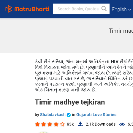
English
Timir mad
કેવી રીતે સરૈયા, જેના મનમાં અનિકેતના HIV રીપોર્
વિશે વિચારતા જોવા મળે છે. પ્રણાલીને અનિકેતને જોવાન
પૂરું કરવા માટે અનિકેતને મળવા જાય છે, ત્યારે
પ્રેમમાં પડવાની વાત કરે છે, જે સરૈયાને ચિંતિત કરે છ
કરવાને પ્રયત્ન કરશે. પ્રણાલી અને અનિકેત વચ્ચેનું સ
એક ચિંતાનું કારણ બની જાય છે.
Timir madhye tejkiran
by
Shabdavkash
in
Gujarati Love Stories
63k
2.1k
Downloads
6.