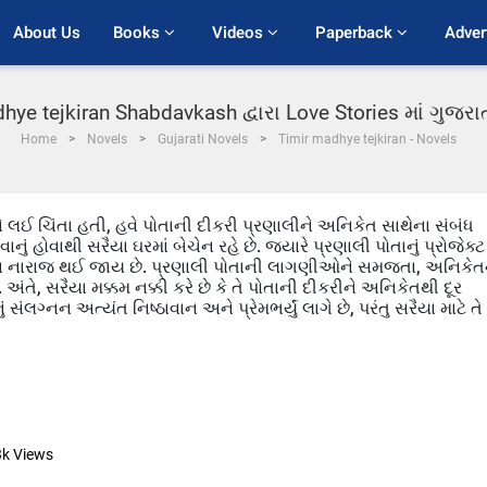
About Us
Books 
Videos 
Paperback 
Adver
hye tejkiran Shabdavkash દ્વારા Love Stories માં ગુજર
Home
Novels
Gujarati Novels
Timir madhye tejkiran - Novels
ટને લઈ ચિંતા હતી, હવે પોતાની દીકરી પ્રણાલીને અનિકેત સાથેના સંબંધ
ું હોવાથી સરૈયા ઘરમાં બેચેન રહે છે. જ્યારે પ્રણાલી પોતાનું પ્રોજેક્ટ
 સરૈયા નારાજ થઈ જાય છે. પ્રણાલી પોતાની લાગણીઓને સમજતા, અનિકેત
ે. અંતે, સરૈયા મક્કમ નક્કી કરે છે કે તે પોતાની દીકરીને અનિકેતથી દૂર
ંલગ્નન અત્યંત નિષ્ઠાવાન અને પ્રેમભર્યું લાગે છે, પરંતુ સરૈયા માટે તે
3k
Views