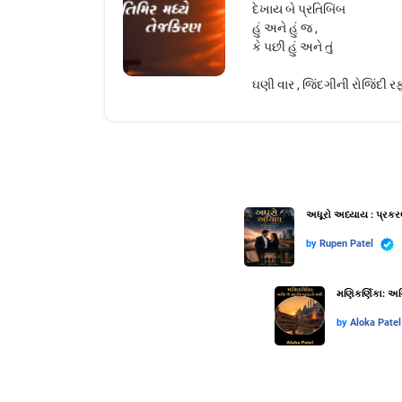
દેખાય બે પ્રતિબિંબ
હું અને હું જ ,
કે પછી હું અને તું
ઘણી વાર , જિંદગીની રોજિંદી રફ
અધૂરો અધ્યાય : પ્રકર
by
Rupen Patel
મણિકર્ણિકા: અગ્
by
Aloka Patel