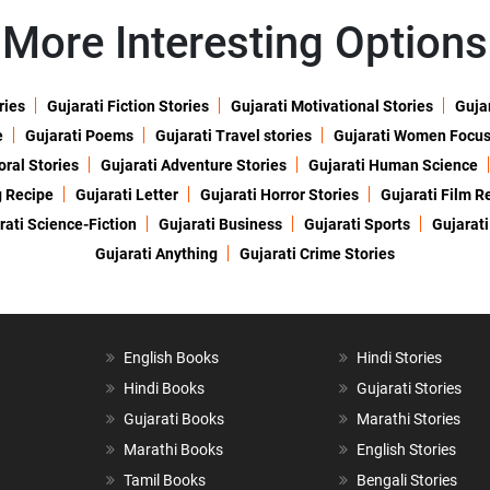
More Interesting Options
ries
Gujarati Fiction Stories
Gujarati Motivational Stories
Gujar
e
Gujarati Poems
Gujarati Travel stories
Gujarati Women Focu
oral Stories
Gujarati Adventure Stories
Gujarati Human Science
g Recipe
Gujarati Letter
Gujarati Horror Stories
Gujarati Film R
rati Science-Fiction
Gujarati Business
Gujarati Sports
Gujarati
Gujarati Anything
Gujarati Crime Stories
English Books
Hindi Stories
Hindi Books
Gujarati Stories
Gujarati Books
Marathi Stories
Marathi Books
English Stories
Tamil Books
Bengali Stories