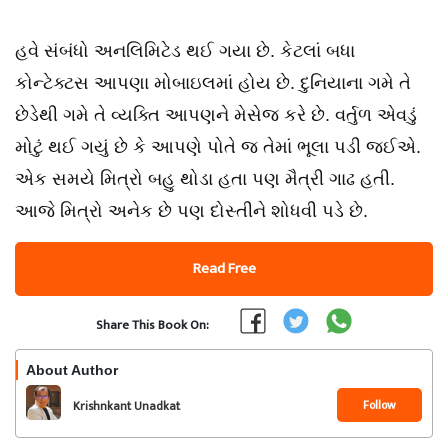
હવે સંબંધો અનલિમિટેડ થઈ ગયા છે. કેટલાં બધા
કોન્ટેક્ટસ આપણા મોબાઇલમાં હોય છે. દુનિયાના ગમે તે
છેડેથી ગમે તે વ્યક્તિ આપણને મેસેજ કરે છે. વર્તુળ એવડું
મોટું થઈ ગયું છે કે આપણે પોતે જ તેમાં ભૂલા પડી જઈએ.
એક સમયે મિત્રો બહુ થોડા હતા પણ મૈત્રી ગાઢ હતી.
આજે મિત્રો અનેક છે પણ દોસ્તીને શોધવી પડે છે.
Read Free
Share This Book On:
About Author
Follow
Krishnkant Unadkat