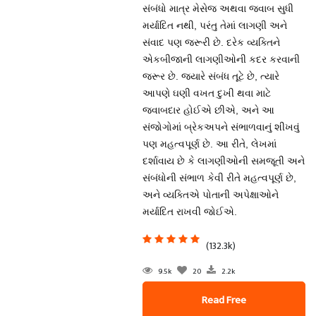
સંબંધો માત્ર મેસેજ અથવા જવાબ સુધી
મર્યાદિત નથી, પરંતુ તેમાં લાગણી અને
સંવાદ પણ જરૂરી છે. દરેક વ્યક્તિને
એકબીજાની લાગણીઓની કદર કરવાની
જરૂર છે. જ્યારે સંબંધ તૂટે છે, ત્યારે
આપણે ઘણી વખત દુખી થવા માટે
જવાબદાર હોઈએ છીએ, અને આ
સંજોગોમાં બ્રેકઅપને સંભાળવાનું શીખવું
પણ મહત્વપૂર્ણ છે. આ રીતે, લેખમાં
દર્શાવાય છે કે લાગણીઓની સમજૂતી અને
સંબંધોની સંભાળ કેવી રીતે મહત્વપૂર્ણ છે,
અને વ્યક્તિએ પોતાની અપેક્ષાઓને
મર્યાદિત રાખવી જોઈએ.
(132.3k)
9.5k
20
2.2k
Read Free