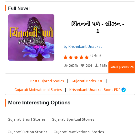
Full Novel
ચિંતનની પળે - સીઝન -
1
by Krishnkant Unadkat
(3.4m)
262.1k
204
71.5k
Total Episodes : 24
Best Gujarati Stories
|
Gujarati Books PDF
|
Gujarati Motivational Stories
|
Krishnkant Unadkat Books PDF
More Interesting Options
Gujarati Short Stories
Gujarati Spiritual Stories
Gujarati Fiction Stories
Gujarati Motivational Stories