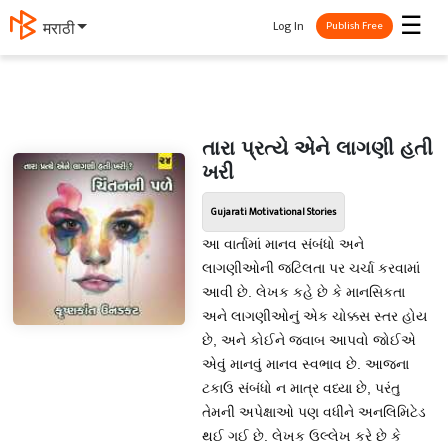
☰
Log In
मराठी
Publish Free
તારા પ્રત્યે એને લાગણી હતી
ખરી
Gujarati Motivational Stories
આ વાર્તામાં માનવ સંબંધો અને
લાગણીઓની જટિલતા પર ચર્ચા કરવામાં
આવી છે. લેખક કહે છે કે માનસિકતા
અને લાગણીઓનું એક ચોક્કસ સ્તર હોય
છે, અને કોઈને જવાબ આપવો જોઈએ
એવું માનવું માનવ સ્વભાવ છે. આજના
ટકાઉ સંબંધો ન માત્ર વધ્યા છે, પરંતુ
તેમની અપેક્ષાઓ પણ વધીને અનલિમિટેડ
થઈ ગઈ છે. લેખક ઉલ્લેખ કરે છે કે