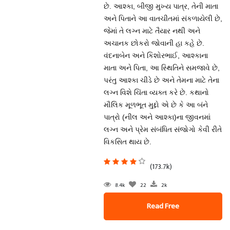
છે. આશ્કા, બીજી મુખ્ય પાત્ર, તેની માતા
અને પિતાને આ વાતચીતમાં સંકળાયેલી છે,
જેમાં તે લગ્ન માટે તૈયાર નથી અને
અચાનક છોકરો જોવાની હા કહે છે.
વંદનાબેન અને કિશોરભાઈ, આશ્કાના
માતા અને પિતા, આ સ્થિતિને સમજાવે છે,
પરંતુ આશ્કા ચીડે છે અને તેમના માટે તેના
લગ્ન વિશે ચિંતા વ્યક્ત કરે છે. કથાનો
મૌલિક મૂળભૂત મુદ્દો એ છે કે આ બંને
પાત્રો (નીલ અને આશ્કા)ના જીવનમાં
લગ્ન અને પ્રેમ સંબંધિત સંજોગો કેવી રીતે
વિકસિત થાય છે.
(173.7k)
8.4k
22
2k
Read Free