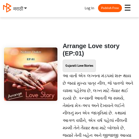
☰
Log In
मराठी
Publish Free
Arrange Love story
(EP:01)
Gujarati Love Stories
આ વાર્તા એક લગ્નના મંડપમાં શરૂ થાય
છે જ્યાં મુખ્ય પાત્ર નીલ, જે પાતળો અને
ચશ્મા પહેરેલા છે, લગ્ન માટે તૈયાર થઈ
રહ્યો છે. કન્યાની આવતી જ સમયે,
તેમાંના મેક-અપ અને દેખાવને લઈને
નીલનું મન એક જાગૃતિમાં છે. કથામાં
આગળ વધીને, એક વર્ષ પહેલાં નીલની
મમ્મી તેને તૈયાર થવા માટે બોલાવે છે,
જ્યારે તેની બહેન અને જીજાજી આવ્યા