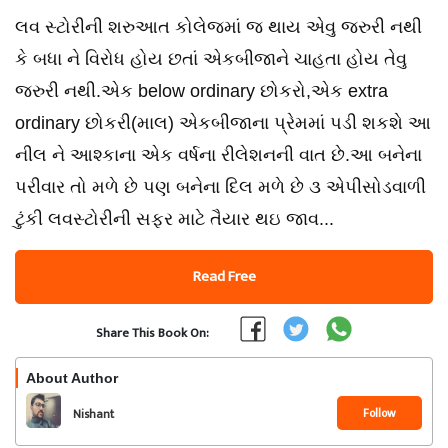
લવ સ્ટોરીની શરુઆત કોલેજમાં જ થાય એવુ જરુરી નથી
કે બધા ને વિરોધ હોય છતાં એકબીજાને ચાહતા હોય તેવુ
જરુરી નથી.એક below ordinary છોકરો,એક extra
ordinary છોકરી(માલ) એકબીજાના પ્રેમમાં પડી શકશે આ
નીલ ને આશ્કાના એક વર્ષના રીલેશનની વાત છે.આ બનેના
પરીવાર તો મળે છે પણ બનેના દિલ મળે છે ૩ એપીસોડવાળી
ટુંકી લવસ્ટોરીની સફર માટે તૈયાર થઇ જાવ...
Read Free
Share This Book On:
About Author
Follow
Nishant