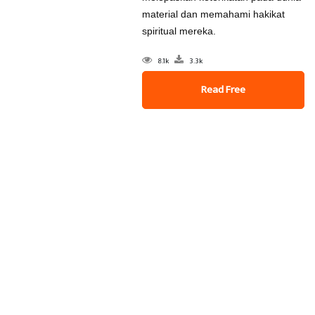
material dan memahami hakikat
spiritual mereka.
8.1k
3.3k
Read Free