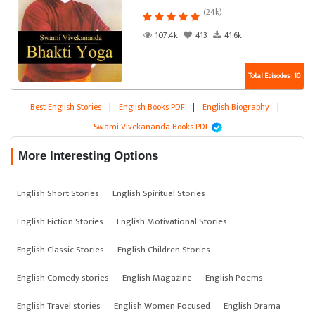
(24k)
107.4k
413
41.6k
Total Episodes : 10
Best English Stories
|
English Books PDF
|
English Biography
|
Swami Vivekananda Books PDF
More Interesting Options
English Short Stories
English Spiritual Stories
English Fiction Stories
English Motivational Stories
English Classic Stories
English Children Stories
English Comedy stories
English Magazine
English Poems
English Travel stories
English Women Focused
English Drama