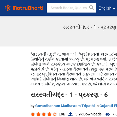
English
સરસ્વતીચંદ્ર - 1 - પ્રકર
"સરસ્વતીચંદ્ર" ના ભાગ ૧માં, "બુદ્ધિધનનો કારભાર"મા
સ્થિતિનું વર્ણન કરવામાં આવ્યું છે. પ્રકરણ ૬માં, ર
સંબંધો અને રાજકીય નાટક દર્શાવાય છે. કથામાં, બુદ
પહોંચીવે છે, પરંતુ અંદરના વૈરભાવને હજી પણ પ્રભાવ
જ્યારે બુદ્ધિધન તેના વૈરભાવને સફળતા માટે સાધન 
આધારે સંબંધોનું નિર્માણ થાય છે, જે એક જટિલ રાજ
માનવ સંબંધોનું ગહન અભ્યાસ કરે છે, જે લોકો વચ્ચેન
સરસ્વતીચંદ્ર - 1 - પ્રકરણ - 6
by
Govardhanram Madhavram Tripathi
in
Gujarati F
16k
3.9k
Downloads
7.