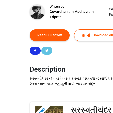
Writen by
Ca
Govardhanram Madhavram
Fi
Tripathi
Read Full Story
Download on
Description
સરસ્વતીચંદ્ર - 1 (બુદ્ધિધનનો કારભાર) પ્રકરણ - 6 (રાજેશ્વરમ
ઉચ્ચકક્ષાની ચાલી રહી હતી વાંચો, સરસ્વતીચંદ્ર
સરસ્વતીચંદ્ર
Novels