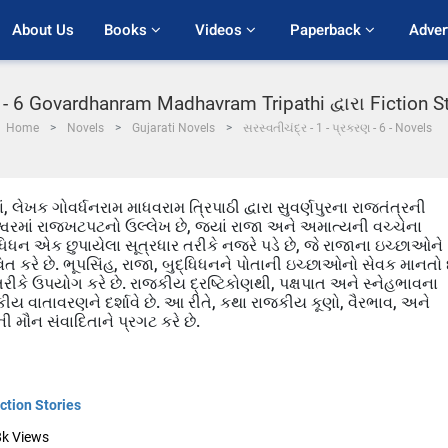
About Us
Books 
Videos 
Paperback 
Adver
ણ - 6 Govardhanram Madhavram Tripathi દ્વારા Fiction S
Home
Novels
Gujarati Novels
સરસ્વતીચંદ્ર - 1 - પ્રકરણ - 6 - Novels
ં, લેખક ગોવર્ધનરામ માધવરામ ત્રિપાઠી દ્વારા સુવર્ણપુરના રાજતંત્રની
ાજેશ્વરમાં રાજખટપટનો ઉલ્લેખ છે, જ્યાં રાજા અને અમાત્યની વચ્ચેના
્ધિધન એક છુપાયેલા સૂત્રધાર તરીકે નજરે પડે છે, જે રાજાના ઇચ્છાઓને
િત કરે છે. ભૂપસિંહ, રાજા, બુદ્ધિધનને પોતાની ઇચ્છાઓનો સેવક માનતો 
તરીકે ઉપયોગ કરે છે. રાજકીય દ્રષ્ટિકોણથી, પક્ષપાત અને સ્નેહભાવના
કીય વાતાવરણને દર્શાવે છે. આ રીતે, કથા રાજકીય કૂણો, વૈરભાવ, અને
ી મૌન સંવાદિતાને પ્રગટ કરે છે.
iction Stories
8k
Views