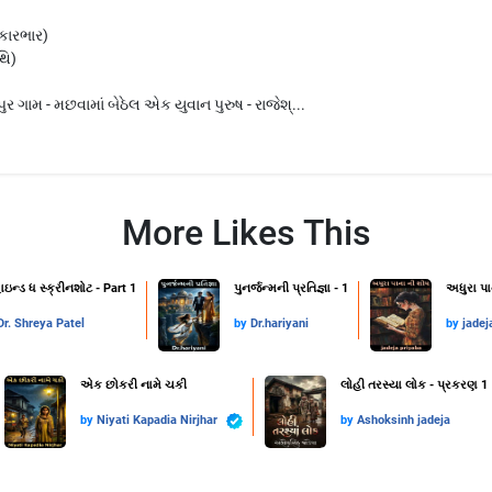
 કારભાર)
થિ)
ણપુર ગામ - મછવામાં બેઠેલ એક યુવાન પુરુષ - રાજેશ્...
More Likes This
ાઇન્ડ ધ સ્ક્રીનશોટ - Part 1
પુનર્જન્મની પ્રતિજ્ઞા - 1
અધુરા પા
Dr. Shreya Patel
by
Dr.hariyani
by
jadej
એક છોકરી નામે ચકી
લોહી તરસ્યા લોક - પ્રકરણ 1
by
Niyati Kapadia Nirjhar
by
Ashoksinh jadeja