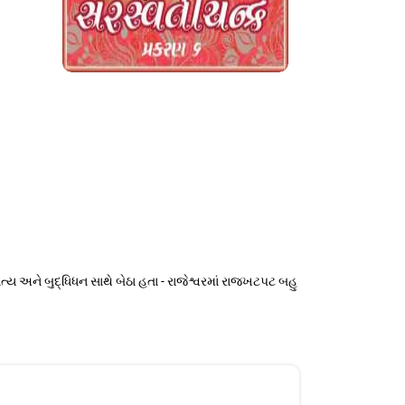
અમાત્ય અને બુદ્ધિધન સાથે બેઠા હતા - રાજેશ્વરમાં રાજખટપટ બહુ