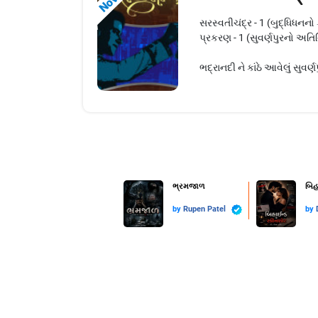
સરસ્વતીચંદ્ર - 1 (બુદ્ધિધનનો
પ્રકરણ - 1 (સુવર્ણપુરનો અતિ
ભદ્રાનદી ને કાંઠે આવેલું સુવર્
ભ્રમજાળ
બિહ
by
Rupen Patel
by