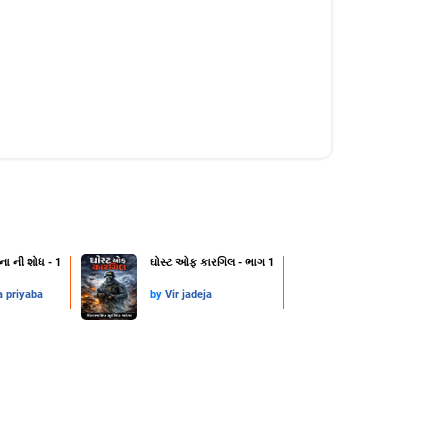
ના ની શોધ - 1
ઘોસ્ટ ઓફ કારગિલ - ભાગ 1
a priyaba
by
Vir jadeja