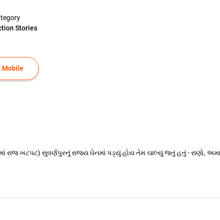
tegory
ction Stories
 Mobile
ાં રાજ ખટપટ) સુવર્ણપુરનું રાજ્ય ઘેનમાં પડ્યું હોય તેમ ચાલ્યું જતું હતું - રાણો, 