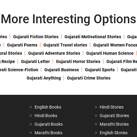
More Interesting Options
ries
Gujarati Fiction Stories
Gujarati Motivational Stories
Gujar
e
Gujarati Poems
Gujarati Travel stories
Gujarati Women Focu
oral Stories
Gujarati Adventure Stories
Gujarati Human Science
g Recipe
Gujarati Letter
Gujarati Horror Stories
Gujarati Film R
rati Science-Fiction
Gujarati Business
Gujarati Sports
Gujarati
Gujarati Anything
Gujarati Crime Stories
English Books
Hindi Stories
Hindi Books
Gujarati Stories
Gujarati Books
Marathi Stories
Marathi Books
English Stories