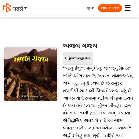
☰
Log In
मराठी
Publish Free
અજબ ગજબ
Gujarati Magazine
**માચુપીચુ**: માચુપીચુ, જે "જૂનું શિખર"
તરીકે ઓળખાય છે, આઈંકા સામ્રાજ્યનું
એક મહત્વપૂર્ણ સ્થળ છે જે સમુદ્ર
સપાટીથી ૨૪૩૦મી ઊંચાઈ પર આવેલું છે.
આ જગ્યા ઉરુબામા નદીના ખીણમાં સ્થિત
છે અને તેને ૧૯૧૧માં હીરમ બીંગહેમ દ્વારા
શોધવામાં આવી હતી. ઈંકા સામ્રાજ્યના
ઐતિહાસિક અવશેષો માટે આ સ્થળ
પવિત્ર અને સાંસ્કૃતિક ધરોહાર મનાય છે.
અહીં ઇતિહુતાના, સૂર્યના મંદિરો અને