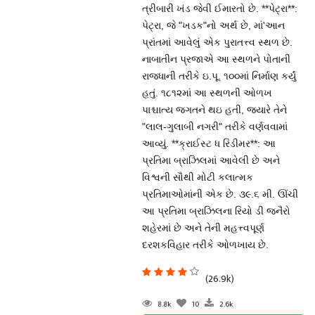
ત્રીબારી ખંડ જેવી ઈમારતો છે. **પેટ્રા**:
પેટ્રા, જે "ખડક"નો અર્થ છે, માં'આન
પ્રાંતમાં આવેલું એક પુરાતત્ત્વ સ્થળ છે.
નાબાતીન પ્રજાએ આ સ્થળને પોતાની
રાજધાની તરીકે ઇ.પૂ. ૧૦૦માં નિર્માણ કર્યું
હતું. ૧૮૧૨માં આ સ્થળની ઓળખ
પાશ્ચાત્ય જગતને થઇ હતી, જ્યારે તેને
"લાલ-ગુલાબી નગરી" તરીકે વર્ણવવામાં
આવ્યું. **ક્રાઈસ્ટ ધ રિડીમર**: આ
પ્રતિમા બ્રાઝિલમાં આવેલી છે અને
વિશ્વની સૌથી મોટી કલાત્મક
પ્રતિમાઓમાંની એક છે. ૩૯.૬ મી. ઊંચી
આ પ્રતિમા બ્રાઝિલના રિયો ડી જનૈરો
શહેરમાં છે અને તેની મહત્ત્વપૂર્ણ
દરશકવિહાર તરીકે ઓળખાય છે.
(26.9k)
8.8k
10
2.6k