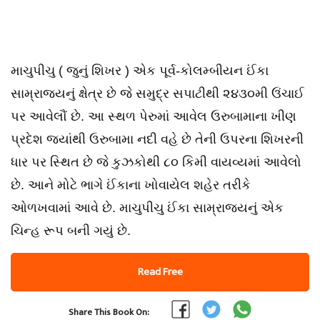
માચુપીચુ ( જુનું શિખર ) એક પૂર્વ-કોલમ્બીયન ઈંકા
સામ્રાજ્યનું ક્ષેત્ર છે જે સમુદ્ર સપાટીથી ૨૪૩૦મી ઉંચાઈ
પર આવેલૌં છે. આ સ્થળ પેરુમાં આવેલ ઉરુબામાના ખીણ
પ્રદેશ જ્યાંથી ઉરુબામા નદી વહે છે તેની ઉપરના શિખરની
ધાર પર સ્થિત છે જે કુઝકોથી ૮૦ કિમી વાયવ્યમાં આવેલો
છે. આને મોટે ભાગે ઈંકાના ખોવાયેલ શહેર તરીકે
ઓળખવામાં આવે છે. માચુપીચુ ઈંકા સામ્રાજ્યનું એક
ચિન્હ રૂપ બની ગયું છે.
Read Free
Share This Book On: