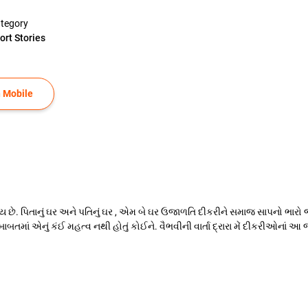
tegory
ort Stories
 Mobile
 છે. પિતાનું ઘર અને પતિનું ઘર , એમ બે ઘર ઉજાળતિ દીકરીને સમાજ સાપનો ભા
બાબતમાં એનું કંઈ મહત્વ નથી હોતું કોઈને. વૈભવીની વાર્તા દ્રારા મેં દીકરીઓનાં આ જ 