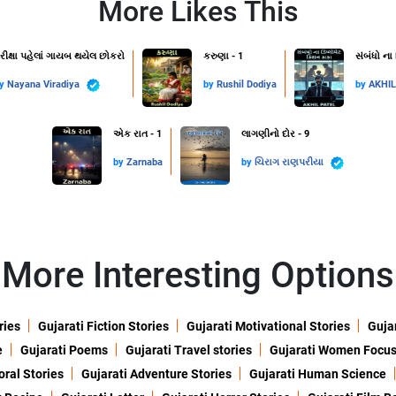
More Likes This
રીક્ષા પહેલાં ગાયબ થયેલ છોકરો
કરુણા - 1
સંબંધો ના
by
Nayana Viradiya
by
Rushil Dodiya
by
AKHI
એક રાત - 1
લાગણીનો દોર - 9
by
Zarnaba
by
ચિરાગ રાણપરીયા
More Interesting Options
ries
Gujarati Fiction Stories
Gujarati Motivational Stories
Gujar
e
Gujarati Poems
Gujarati Travel stories
Gujarati Women Focu
oral Stories
Gujarati Adventure Stories
Gujarati Human Science