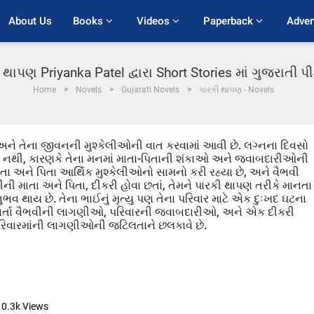
About Us
Books 
Videos 
Paperback 
Adver
 થાપણ Priyanka Patel દ્વારા Short Stories માં ગુજરાતી 
Home
Novels
Gujarati Novels
પારકી થાપણ - Novels
ને તેના જીવનની મુશ્કેલીઓની વાત કરવામાં આવી છે. લગ્નના દિવસો
હિત નથી, કારણકે તેના મનમાં માતા-પિતાની શંકાઓ અને જવાબદારીઓની
 માતા અને પિતા આર્થિક મુશ્કેલીઓનો સામનો કરી રહ્યા છે, અને વૈભવી
ીની માતા અને પિતા, દીકરી હોવા છતાં, તેમને પારકી થાપણ તરીકે માનતા
ભવ થાય છે. તેના ભાઈનું મૃત્યુ પણ તેના પરિવાર માટે એક દુઃખદ ઘટના
 આ વાર્તા વૈભવીની લાગણીઓ, પરિવારની જવાબદારીઓ, અને એક દીકરી
 પરિવારમાંની લાગણીઓની જટિલતાને છલકાવે છે.
10.3k
Views