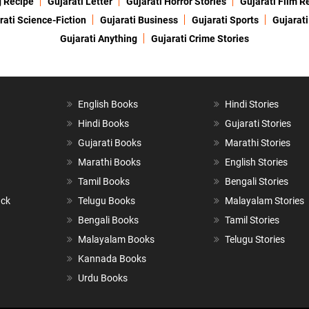
g Recipe
Gujarati Letter
Gujarati Horror Stories
Gujarati Film R
rati Science-Fiction
Gujarati Business
Gujarati Sports
Gujarati
Gujarati Anything
Gujarati Crime Stories
English Books
Hindi Stories
Hindi Books
Gujarati Stories
Gujarati Books
Marathi Stories
Marathi Books
English Stories
Tamil Books
Bengali Stories
ack
Telugu Books
Malayalam Stories
Bengali Books
Tamil Stories
Malayalam Books
Telugu Stories
Kannada Books
Urdu Books