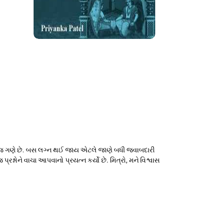
રો જ ગણે છે. બસ લગ્ન થઈ જાય એટલે જાણે બધી જવાબદારી
પ્રશ્નોને વાચા આપવાનો પ્રયત્ન કર્યો છે. મિત્રો, મને વિશ્વાસ