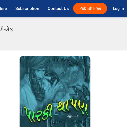
tise
Subscription
Contact Us
Publish Free
Log In 
પીડીએફ