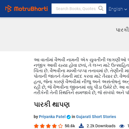
English
પારકી
આ વાર્તામાં વૈભવી નામની એક યુવતીની લાગણીઓ અ
નજીક આવી રહ્યા હોવા છતાં, તે લગ્ન માટે ઉત્સા
ચિંતા છે. વૈભવીના મમ્મી-પપ્પા તનાવમાં છે. તેણીની
પોતાની જાતને તેમની મદદ કરવા માટે તૈયાર છે. વૈભવ
હતા, જેના કારણે વૈભવીમાં નીજુ અને અસંતોષનું અનુ
રહી છે, જે વૈભવીના જીવનમાં વધુ પીડા ઉમેરે છે.
તરીકેની તેની સ્થિતિને સમજાવે છે, જે સંબંધો અને
પારકી થાપણ
by
Priyanka Patel
in
Gujarati Short Stories
50.6k
2.2k
Downloads