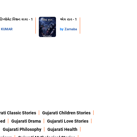
 ડિપ્લોમેટ કિશન કાકા - 1
એક રાત - 1
L KUMAR
by
Zarnaba
ati Classic Stories
Gujarati Children Stories
sed
Gujarati Drama
Gujarati Love Stories
Gujarati Philosophy
Gujarati Health