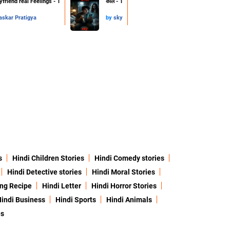
friend real Feelings - 1
कॉल - 1
skar Pratigya
by
sky
s
Hindi Children Stories
Hindi Comedy stories
Hindi Detective stories
Hindi Moral Stories
ing Recipe
Hindi Letter
Hindi Horror Stories
indi Business
Hindi Sports
Hindi Animals
es