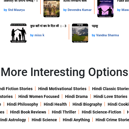
लोकतंत्र की ज़मीनी सच्चाई - 1
दिल्ली जिमखाना क्लब
Fake Boy
by
Std Maurya
by
Devendra Kumar
by
Mawa
कुछ बातें मां बाप के दिल की । - 3
पढ़ाकू
by
miss k
by
Vandna Sharma
More Interesting Options
ndi Fiction Stories
Hindi Motivational Stories
Hindi Classic Storie
 stories
Hindi Women Focused
Hindi Drama
Hindi Love Stories
e
Hindi Philosophy
Hindi Health
Hindi Biography
Hindi Cook
ies
Hindi Book Reviews
Hindi Thriller
Hindi Science-Fiction
H
indi Astrology
Hindi Science
Hindi Anything
Hindi Crime Stori