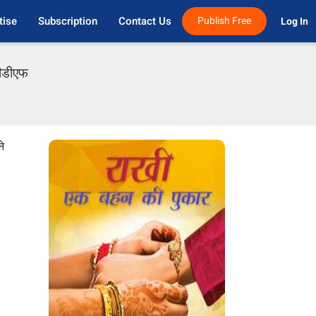
tise
Subscription
Contact Us
Publish Free
Log In 
पीडीएफ
े