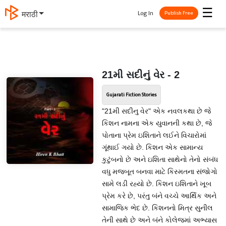
☰
Log In
मराठी
Publish Free
21મી સદીનું વેર - 2
Gujarati Fiction Stories
"21મી સદીનુ વેર" એક નવલકથા છે જે
કિશન નામના એક યુવાનની કથા છે, જે
પોતાના પ્રેમ ઇશિતાને લઈને વિચારોમાં
ગૂંથાઈ ગયો છે. કિશન એક સામાન્ય
કુટુંબનો છે અને ઇશિતા સાથેનો તેનો સંબંધ
વધુ મજબૂત બનવા માટે કિસ્મતના સંજોગો
સામે લડી રહ્યો છે. કિશન ઇશિતાને ખૂબ
પ્રેમ કરે છે, પરંતુ બંને વચ્ચે આર્થિક અને
સામાજિક ભેદ છે. કિશનનો મિત્ર સુનીલ
તેની સાથે છે અને બંને કોલેજમાં અભ્યાસ