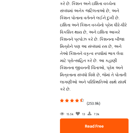
કરે છે. કિશન અને ઇશિતા વચ્ચેના
સંબંધમાં અનેક જટિલતાઓ છે, અને
કિશન પોતાના વર્તનને લઈને દુખી છે.
ઇશિતા અને કિશન વચ્ચેનો પ્રેમ ધીરે-ધીરે
વિકસિત થાય છે, અને ઇશિતા આખરે
કિશનને પ્રપોઝ કરે છે. કિશનના બીજા
મિત્રોને પણ આ સંબંધમાં રસ છે, અને
તેઓ કિશનને વકૃત્વ સ્પર્ધામાં ભાગ લેવા
માટે પ્રોત્સાહિત કરે છે. આ કહાણી
કિશનના જીવનની ચિંતાઓ, પ્રેમ અને
મિત્રતાના સંબંધો વિશે છે, જેમાં તે પોતાની
લાગણીઓ અને પરિસ્થિતિઓ સાથે સંઘર્ષ
કરે છે.
(253.9k)
15.5k
13
7.3k
Read Free