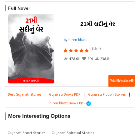
Full Novel
21મી સદીનું વેર
by hiren bhatt
(9.3m)
478.6k
201
238.1k
Total Episodes : 49
Best Gujarati Stories
|
Gujarati Books PDF
|
Gujarati Fiction Stories
|
hiren bhatt Books PDF
More Interesting Options
Gujarati Short Stories
Gujarati Spiritual Stories