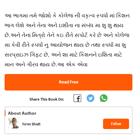
આ ભાગમા તમે જોશો કે કોલેજ ની વકૃત્વ સ્પર્ધા માં કિશન
ભાગ લેશે અને તેના અને ઇશીતા ના સંબંધ મા શુ શુ થાય
છે.અને તેના મિત્રો તેને કઇ રીતે સપોર્ટ કરે છે અને કોલેજ
મા કેવી રીતે સ્પર્ધા નુ આયોજન થાય છે તથા સ્પર્ધા મા શુ
સરપ્રાઇઝ ગિફ્ટ છે, અને શા માટે કિશનને ઇશિતા માટે
માન અને ગૌરવ થાય છે.આ એક એવા
Read Free
Share This Book On:
About Author
Follow
hiren bhatt