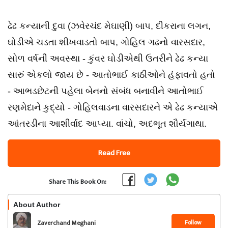
ઢેઢ કન્યાની દુવા (ઝવેરચંદ મેઘાણી) બાપ, દીકરાના લગન,
ઘોડીએ ચડતા શીખવાડતો બાપ, ગોહિલ ગઢનો વારસદાર,
સોળ વર્ષની અવસ્થા - કુંવર ઘોડીએથી ઉતરીને ઢેઢ કન્યા
સારું એકલો જાય છે - આતોભાઈ કાઠીઓને હંફાવતો હતો
- આભડછેટની પહેલા બેનનો સંબંધ બનાવીને આતોભાઈ
રણમેદાને કુદ્યો - ગોહિલવાડના વારસદારને એ ઢેઢ કન્યાએ
આંતરડીના આશીર્વાદ આપ્યા. વાંચો, અદભૂત શૌર્યગાથા.
Read Free
Share This Book On:
About Author
Follow
Zaverchand Meghani