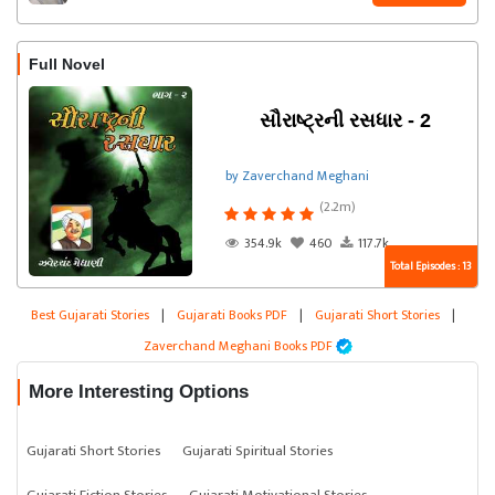
Full Novel
સૌરાષ્ટ્રની રસધાર - 2
by Zaverchand Meghani
(2.2m)
354.9k
460
117.7k
Total Episodes : 13
Best Gujarati Stories
|
Gujarati Books PDF
|
Gujarati Short Stories
|
Zaverchand Meghani Books PDF
More Interesting Options
Gujarati Short Stories
Gujarati Spiritual Stories
Gujarati Fiction Stories
Gujarati Motivational Stories