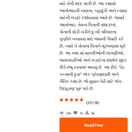
માટે તેની મદદ માગી છે. આ કથામાં
આતોભાઇની નમ્રતા, બહાદુરી અને ન્યાય
માટેની લડાઈ દર્શાવવામાં આવે છે. જ્યારે
આતોભાઇ, તેમના પિતાની વાંધા છતાં,
પોતાની ઘોડી ચડીને દુઃખી પરિવારના
પુત્રીને બચાવવા માટે જવાની તૈયારી કરે
છે, ત્યારે તે પોતાના પિતાને મૂંઝવણમાં મૂકે
છે. આ કથા માં માનવીઓની લાગણીઓ,
જવાબદારીઓ અને લડાઈના સંઘર્ષને સુંદર
રીતે રજૂ કરવામાં આવ્યું છે. આ રીતે, "ઢેઢ
કન્યાની દુવા" એક પ્રેરણાદાયી અને
નૈતિક કથા છે, જે યુવાન પેઢી માટે એક
ઉદાહરણ પૂરું પાડે છે.
(207.1k)
26k
16
8k
Read Free