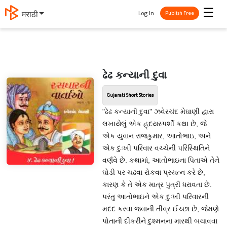
☰
Log In
मराठी
Publish Free
ઢેઢ કન્યાની દુવા
Gujarati Short Stories
"ઢેઢ કન્યાની દુવા" ઝવેરચંદ મેઘાણી દ્વારા
લખાયેલું એક હૃદયસ્પર્શી કથા છે, જે
એક યુવાન રાજકુમાર, આતોભાઇ, અને
એક દુઃખી પરિવાર વચ્ચેની પરિસ્થિતિને
વર્ણવે છે. કથામાં, આતોભાઇના પિતાએ તેને
ઘોડી પર ચઢવા રોકવા પ્રયત્ન કરે છે,
કારણ કે તે એક માત્ર પુત્રી ધરાવતા છે.
પરંતુ આતોભાઇને એક દુઃખી પરિવારની
મદદ કરવા જવાની તીવ્ર ઈચ્છા છે, જેમણે
પોતાની દીકરીને દુશ્મનના મારથી બચાવવા