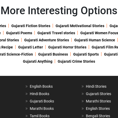
More Interesting Options
ries
Gujarati Fiction Stories
Gujarati Motivational Stories
Gujar
e
Gujarati Poems
Gujarati Travel stories
Gujarati Women Focu
oral Stories
Gujarati Adventure Stories
Gujarati Human Science
g Recipe
Gujarati Letter
Gujarati Horror Stories
Gujarati Film R
rati Science-Fiction
Gujarati Business
Gujarati Sports
Gujarati
Gujarati Anything
Gujarati Crime Stories
English Books
Hindi Stories
Hindi Books
Gujarati Stories
Gujarati Books
Marathi Stories
Marathi Books
English Stories
Tamil Books
Bengali Stories