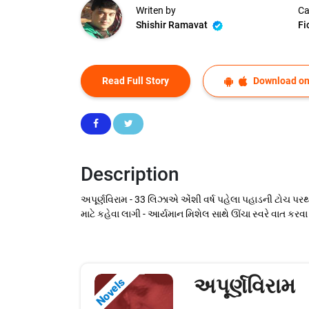
Writen by
Ca
Shishir Ramavat
Fi
Read Full Story
Download on
Description
અપૂર્ણવિરામ - 33 લિઝાએ એંશી વર્ષ પહેલા પહાડની ટોચ પરથી
માટે કહેવા લાગી - આર્યમાન મિશેલ સાથે ઊંચા સ્વરે વાત કરવા લા
અપૂર્ણવિરામ
Novels