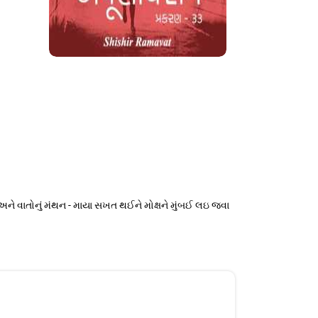
અને વાતોનું મંથન - માયા સખત થઈને મોક્ષને મુંબઈ લઇ જવા