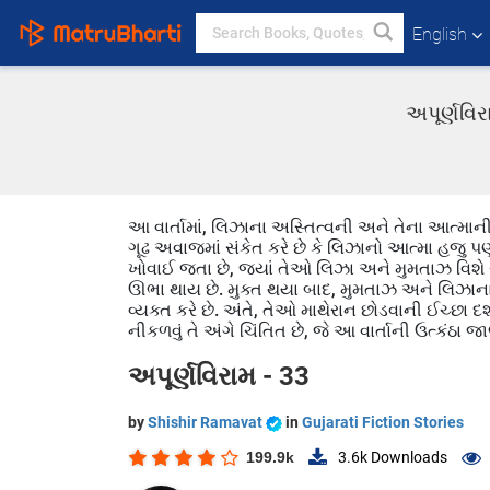
English
અપૂર્ણવિર
આ વાર્તામાં, લિઝાના અસ્તિત્વની અને તેના આત્માની ભ
ગૂઢ અવાજમાં સંકેત કરે છે કે લિઝાનો આત્મા હજુ પણ ભ્
ખોવાઈ જતા છે, જ્યાં તેઓ લિઝા અને મુમતાઝ વિશે ચ
ઊભા થાય છે. મુક્ત થયા બાદ, મુમતાઝ અને લિઝાના
વ્યક્ત કરે છે. અંતે, તેઓ માથેરાન છોડવાની ઈચ્છા દર
નીકળવું તે અંગે ચિંતિત છે, જે આ વાર્તાની ઉત્કંઠા જા
અપૂર્ણવિરામ - 33
by
Shishir Ramavat
in
Gujarati Fiction Stories
199.9k
3.6k
Downloads