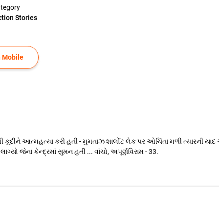
tegory
ction Stories
 Mobile
 કૂદીને આત્મહત્યા કરી હતી - મુમતાઝ શાર્લોટ લેક પર ઓચિંતા મળી ત્યારની યાદ 
ગ્યો જેના કેન્દ્રમાં સુમન હતી ... વાંચો, અપૂર્ણવિરામ - 33.