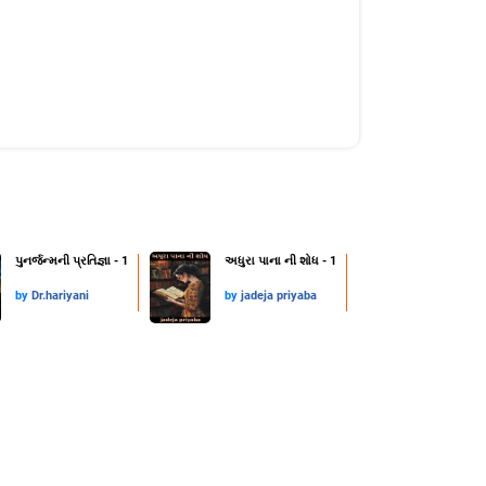
પુનર્જન્મની પ્રતિજ્ઞા - 1
અધુરા પાના ની શોધ - 1
by
Dr.hariyani
by
jadeja priyaba