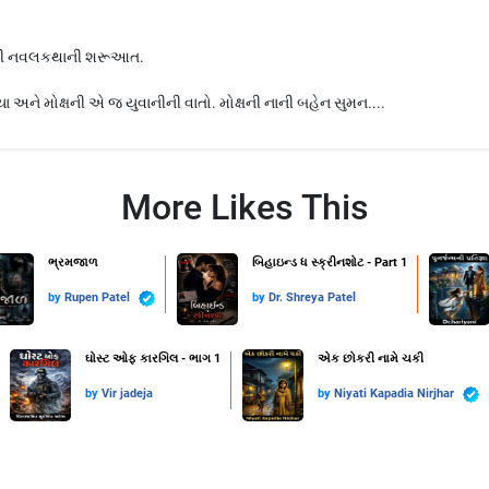
રોથી નવલકથાની શરૂઆત.
યા અને મોક્ષની એ જ યુવાનીની વાતો. મોક્ષની નાની બહેન સુમન....
More Likes This
ભ્રમજાળ
બિહાઇન્ડ ધ સ્ક્રીનશોટ - Part 1
by
Rupen Patel
by
Dr. Shreya Patel
ઘોસ્ટ ઓફ કારગિલ - ભાગ 1
એક છોકરી નામે ચકી
by
Vir jadeja
by
Niyati Kapadia Nirjhar