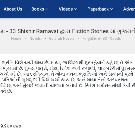
About Us
Books 
Videos 
Paperback 
Adver
ામ - 33 Shishir Ramavat દ્વારા Fiction Stories માં ગુજર
Home
Novels
Gujarati Novels
અપૂર્ણવિરામ - 33 - Novels
્રાંતિ વિશે ચર્ચા થાય છે. માયા, જે લિઝાથી દૂર રહેવાને કહે છે, તે એક
રમમાં છે. મુખ્ય પાત્રો, મોક્ષ, રિતેશ અને રૂપાલી, લાઇબ્રેરીમાં ધુમ્મસમ
ર્ચા કરે છે. આ દરમિયાન, તેઓના મનમાં ભ્રાંતિઓ અને સત્યની પ્રશ્નો
 પતિઓની ગુમશુદગી વિશે ચર્ચા થાય છે, અને માયા તેનો અસ્વસ્થતા
્શાવે છે, અને મુંબઈ જવાની યોજના બનાવે છે. રિતેશ માથેરાનમાંથી કેવી રી
ળવે છે.
9.9k
Views