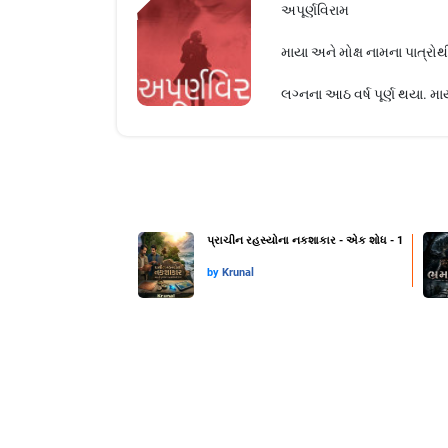
અપૂર્ણવિરામ
માયા અને મોક્ષ નામના પાત્
લગ્નના આઠ વર્ષ પૂર્ણ થયા. મા
પ્રાચીન રહસ્યોના નકશાકાર - એક શોધ - 1
by
Krunal