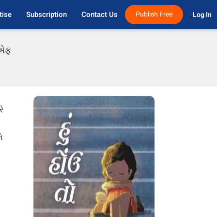
tise
Subscription
Contact Us
Publish Free
Log In 
ડીએફ
ે
ે