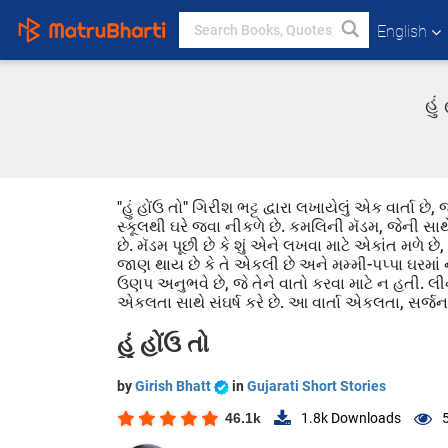
English
હું
"હું હોંઉ તો" ગિરીશ ભટ્ટ દ્વારા લખાયેલું એક વાર્તા છ
સ્કૂલથી ઘરે જવા નીકળે છે. કમલિની મૅડમ, જેની સાથ
છે. મૅડમ પૂછી છે કે શું એને લખવા માટે એકાંત મળે છ
જાણ થાય છે કે તે એકલી છે અને મમ્મી-પપ્પા ઘરમાં ન
ઉણપ અનુભવે છે, જે તેને વાતો કરવા માટે ન હતી. લીના
એકલતા સાથે સંઘર્ષ કરે છે. આ વાર્તા એકલતા, સર્
હું હોંઉ તો
by
Girish Bhatt
in
Gujarati Short Stories
46.1k
1.8k
Downloads