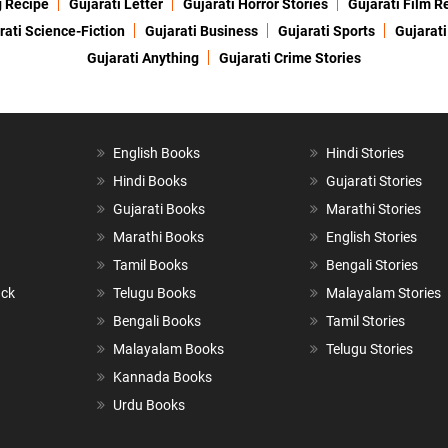
g Recipe
Gujarati Letter
Gujarati Horror Stories
Gujarati Film R
rati Science-Fiction
Gujarati Business
Gujarati Sports
Gujarati
Gujarati Anything
Gujarati Crime Stories
English Books
Hindi Stories
Hindi Books
Gujarati Stories
Gujarati Books
Marathi Stories
Marathi Books
English Stories
Tamil Books
Bengali Stories
ack
Telugu Books
Malayalam Stories
Bengali Books
Tamil Stories
Malayalam Books
Telugu Stories
Kannada Books
Urdu Books