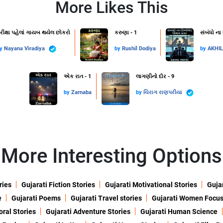
More Likes This
રીક્ષા પહેલાં ગાયબ થયેલ છોકરો
કરુણા - 1
સંબંધો ના
by
Nayana Viradiya
by
Rushil Dodiya
by
AKHI
એક રાત - 1
લાગણીનો દોર - 9
by
Zarnaba
by
ચિરાગ રાણપરીયા
More Interesting Options
ries
Gujarati Fiction Stories
Gujarati Motivational Stories
Gujar
e
Gujarati Poems
Gujarati Travel stories
Gujarati Women Focu
oral Stories
Gujarati Adventure Stories
Gujarati Human Science