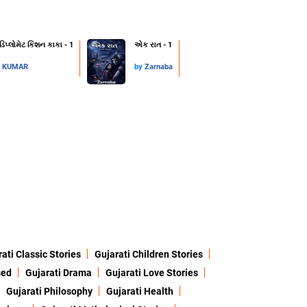
 ડિપ્લોમેટ કિશન કાકા - 1
એક રાત - 1
L KUMAR
by
Zarnaba
ati Classic Stories
Gujarati Children Stories
sed
Gujarati Drama
Gujarati Love Stories
Gujarati Philosophy
Gujarati Health