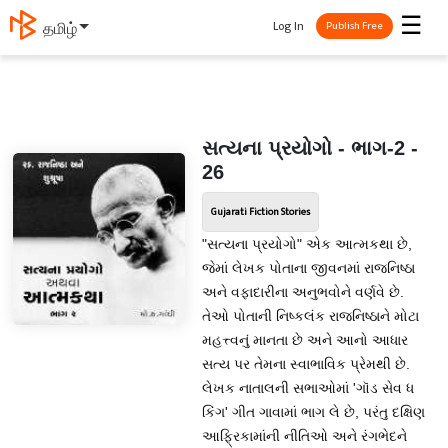
☰
Log In
தமிழ்
Publish Free
સત્યના પ્રયોગો - ભાગ-2 -
26
Gujarati Fiction Stories
"સત્યના પ્રયોગો" એક આત્મકથા છે,
જેમાં લેખક પોતાના જીવનમાં રાજનિષ્ઠા
અને વફાદારીના અનુભવોને વર્ણવે છે.
તેઓ પોતાની નિષ્કલંક રાજનિષ્ઠાને મોટા
મહત્ત્વનું માનતા છે અને આનો આધાર
સત્ય પર તેમના સ્વાભાવિક પ્રેમથી છે.
લેખક નાતાલની સભાઓમાં 'ગૉડ સેવ ધ
કિંગ' ગીત ગાવામાં ભાગ લે છે, પરંતુ દક્ષિણ
આફ્રિકામાંની નીતિઓ અને રંગભેદને