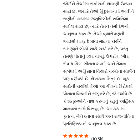
જોઈને તેઓમાં સંકોચની લાગણી ઉત્પન્ન
થાય છે. જ્યારે તેઓ હિંદુસ્તાનમાં આવીને
રાણીની ડાયમંડ જ્યુબિલીની સમિતિમાં
સામેલ થાય છે, ત્યારે તેમને તેમાં દંભનો
અનુભવ થાય છે. તેઓ વૃક્ષારોપણની
આડમાં માત્ર દેખાવા માટેના કાર્યને
સમજીને લોકો સાથે ચર્ચા કરે છે, પરંતુ
તેમણે પોતાનું ઝાડ વાવ્યું. ઉપરાંત, 'ગૉડ
સેવ ધ કિંગ' ગીતના શબ્દો અને તેમના
સંબંધમાં અહિંસાના વિચારો વચ્ચેના સંઘર્ષને
પણ વર્ણવ્યો છે. લેખકના મિત્ર દા. બૂથ
સાથેની ચર્ચામાં તેઓ આ ગીતના વિરોધમાં
પોતાના વિચારોને રજૂ કરે છે, જે દર્શાવે છે
કે શત્રુઓને નાશ કરવાનું કહેવું અહિંસક
માનવતા સાથે વિરૂદ્ધ છે. આ કથામાં
કૃતત્વ, નૈતિકતાના સંઘર્ષ અને રાજનીતિના
પ્રતિક્રિયાનો અનુભવ થાય છે.
(10.5k)