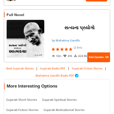
Full Novel
સત્યના પ્રયોગો
by Mahatma Gandhi
(2.9m)
1.1m
416
424.9k
Total Episodes : 128
Best Gujarati Stories
|
Gujarati Books PDF
|
Gujarati Fiction Stories
|
Mahatma Gandhi Books PDF
More Interesting Options
Gujarati Short Stories
Gujarati Spiritual Stories
Gujarati Fiction Stories
Gujarati Motivational Stories