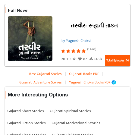
Full Novel
તસ્વીર- રૂહાની તાકત
by Yagnesh Choksi
(1.6m)
133.3k
87
66.5k
Total Episodes : 14
Best Gujarati Stories
|
Gujarati Books PDF
|
Gujarati Adventure Stories
|
Yagnesh Choksi Books PDF
More Interesting Options
Gujarati Short Stories
Gujarati Spiritual Stories
Gujarati Fiction Stories
Gujarati Motivational Stories
Gujarati Classic Stories
Gujarati Children Stories