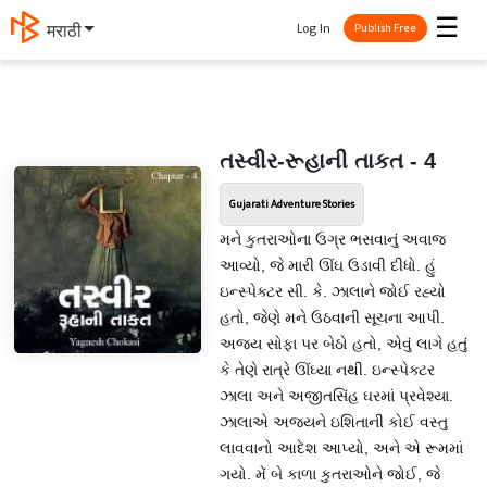
☰
Log In
मराठी
Publish Free
તસ્વીર-રૂહાની તાકત - 4
Gujarati Adventure Stories
મને કુતરાઓના ઉગ્ર ભસવાનું અવાજ
આવ્યો, જે મારી ઊંઘ ઉડાવી દીધો. હું
ઇન્સ્પેક્ટર સી. કે. ઝાલાને જોઈ રહ્યો
હતો, જેણે મને ઉઠવાની સૂચના આપી.
અજય સોફા પર બેઠો હતો, એવું લાગે હતું
કે તેણે રાત્રે ઊંઘ્યા નથી. ઇન્સ્પેક્ટર
ઝાલા અને અજીતસિંહ ઘરમાં પ્રવેશ્યા.
ઝાલાએ અજયને ઇશિતાની કોઈ વસ્તુ
લાવવાનો આદેશ આપ્યો, અને એ રૂમમાં
ગયો. મેં બે કાળા કુતરાઓને જોઈ, જે