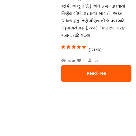
જોકે, અજીતસિંહે અંતે રૂમ ખોલવાનો
નિર્ણય લીધો. દરવાજો ખોલતાં, અંદર
અંધારું હતું. તેણે મીણબત્તી લાવવા માટે
રઘુકાકાને કહ્યું, ત્યારે મેક્સ રૂમ તરફ
ભસવા માટે મંડ્યો.
(121.9k)
10.7k
5
5.1k
Read Free