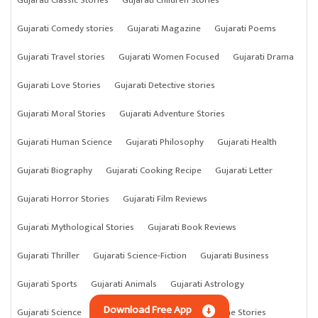
Gujarati Comedy stories
Gujarati Magazine
Gujarati Poems
Gujarati Travel stories
Gujarati Women Focused
Gujarati Drama
Gujarati Love Stories
Gujarati Detective stories
Gujarati Moral Stories
Gujarati Adventure Stories
Gujarati Human Science
Gujarati Philosophy
Gujarati Health
Gujarati Biography
Gujarati Cooking Recipe
Gujarati Letter
Gujarati Horror Stories
Gujarati Film Reviews
Gujarati Mythological Stories
Gujarati Book Reviews
Gujarati Thriller
Gujarati Science-Fiction
Gujarati Business
Gujarati Sports
Gujarati Animals
Gujarati Astrology
Download Free App
Gujarati Science
Gujarati Anything
Gujarati Crime Stories