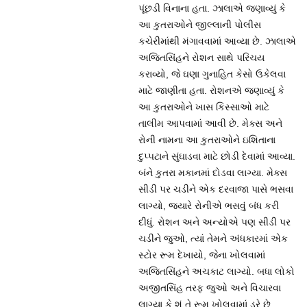
પૂંછડી વિનાના હતા. ઝાલાએ જણાવ્યું કે
આ કુતરાઓને જીલ્લાની પોલીસ
કચેરીમાંથી મંગાવવામાં આવ્યા છે. ઝાલાએ
અજિતસિંહને રોશન સાથે પરિચય
કરાવ્યો, જે ઘણા ગુનાહિત કેસો ઉકેલવા
માટે જાણીતા હતા. રોશનએ જણાવ્યું કે
આ કુતરાઓને ખાસ કિસ્સાઓ માટે
તાલીમ આપવામાં આવી છે. મેક્સ અને
રોની નામના આ કુતરાઓને ઇશિતાના
દુપ્પટાને સુંઘાડવા માટે છોડી દેવામાં આવ્યા.
બંને કુતરા મકાનમાં દોડવા લાગ્યા. મેક્સ
સીડી પર ચડીને એક દરવાજા પાસે ભસવા
લાગ્યો, જ્યારે રોનીએ ભસવું બંધ કરી
દીધું. રોશન અને અન્યોએ પણ સીડી પર
ચડીને જુઓ, ત્યાં તેમને અંધકારમાં એક
સ્ટોર રૂમ દેખાયો, જેના ખોલવામાં
અજિતસિંહને અચકાટ લાગ્યો. બધા લોકો
અજીતસિંહ તરફ જુઓ અને વિચારવા
લાગ્યા કે શું તે રૂમ ખોલવામાં ડરે છે.