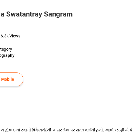
ya Swatantray Sangram
16.3k
Views
tegory
ography
 Mobile
લા ન હોવા છતાં સ્વામી વિવેકાનંદની અસર તેના પર સતત વર્તાતી હતી, આવો જાણીએ કે