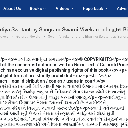
About Us
Books 
Videos 
Paperback 
Adver
tiya Swatantray Sangram Swami Vivekananda દ્વારા Bi
ovels
Gujarati Novels
Swami Vivekanand ane Bhartiya Swatantray Sangra
</p> <p>ભારતીય સ્વાતંત્ર્ય સંગ્રામ</p> <p>© COPYRIGHTS</p> <p
 of the concerned author as well as NicheTech / Gujarati Pride
h has exclusive digital publishing rights of this book.</p> <p>
digital format are strictly prohibited.</p> <p><br /></p>
h illegal distribution / copies / usage in court.</p>
પ્રેમી સંત સ્વામી વિવેકાનંદની જન્મ શતાબ્દી ઉજવવા માટે સમગ્ર દેશમ
લાસ્મારક’નું નિર્માણ થયું અને વિવેકાનંદ સેવા સંગઠન જેવી સંસ્થાઓનું
િય યુવા દિવસ’ તરીકે ઉજવવાનું જાહેર કરવામાં આવ્યું.</p> <p>સ્વામીજીના
 ‘શ્રીપાદ શિલા’ પર તેમના ધ્યાનની શતાબ્દી છે. સ્વામીજીને
ના સંદેશાને વિસ્તૃત કરવાની જરૂર છે.</p> <p>સ્વામી વિવેકાનંદની
ામાં આવી રહી છે અને તેમના પ્રેરણાદાયી સાહિત્યને લોકો સુધી
આજ ઉદ્દેશથી ‘સ્વામી વિવેકાનંદ અને ભારતીય સ્વાતંત્ર્ય સંગ્રામ’ નામ
 જે યુવાનોમાં આત્મજાગૃતિ અને દેશના આધ્યાત્મિક વારસાની સમજણ પ્રેર