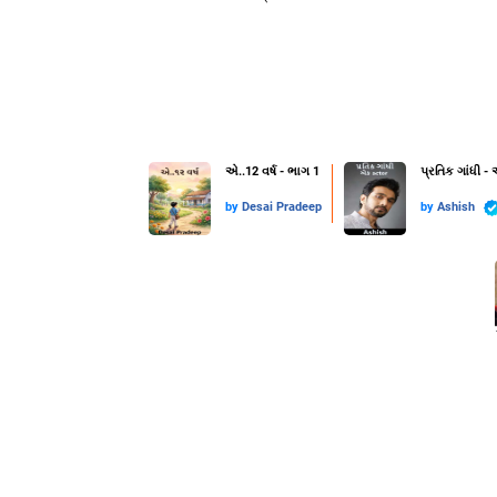
એ..12 વર્ષ - ભાગ 1
પ્રતિક ગાંધી -
by
Desai Pradeep
by
Ashish