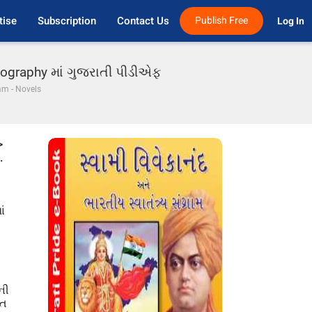
tise
Subscription
Contact Us
Publish Free
Log In 
ography માં ગુજરાતી પીડીએફ
m - Novels
>
.
ાં
ની
િત