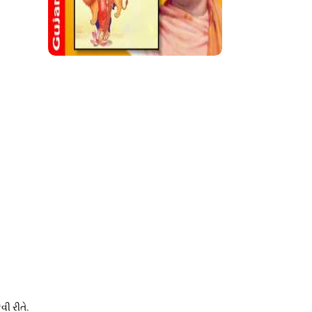
વી રીતે.