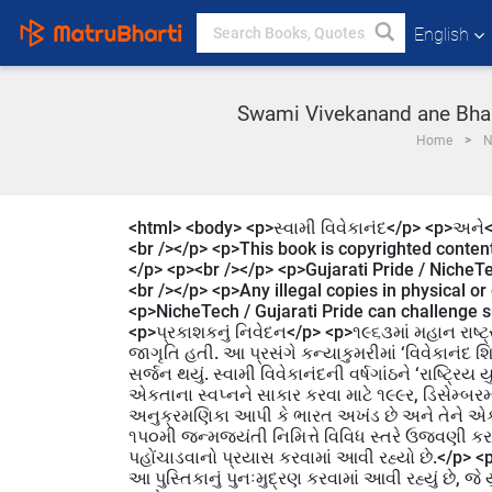
English
Swami Vivekanand ane Bhar
Home
N
<html> <body> <p>સ્વામી વિવેકાનંદ</p> <p>અને
<br /></p> <p>This book is copyrighted content
</p> <p><br /></p> <p>Gujarati Pride / NicheTec
<br /></p> <p>Any illegal copies in physical or 
<p>NicheTech / Gujarati Pride can challenge suc
<p>પ્રકાશકનું નિવેદન</p> <p>૧૯૬૩માં મહાન રાષ્ટ્ર
જાગૃતિ હતી. આ પ્રસંગે કન્યાકુમરીમાં ‘વિવેકાનંદ શિ
સર્જન થયું. સ્વામી વિવેકાનંદની વર્ષગાંઠને ‘રાષ્ટ્ર
એકતાના સ્વપ્નને સાકાર કરવા માટે ૧૯૯ર, ડિસેમ્બરમાં
અનુક્રમણિકા આપી કે ભારત અખંડ છે અને તેને એકતા
૧પ૦મી જન્મજયંતી નિમિત્તે વિવિધ સ્તરે ઉજવણી કરવ
પહોંચાડવાનો પ્રયાસ કરવામાં આવી રહ્યો છે.</p> <p>
આ પુસ્તિકાનું પુનઃમુદ્રણ કરવામાં આવી રહ્યું છે,