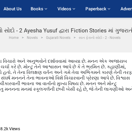
About Us
Books 
Videos 
Paperback 
Adver
ો સોદો - 2 Ayesha Yusuf દ્વારા Fiction Stories માં ગુજર
Home
Novels
Gujarati Novels
સાત ફેરાનો સોદો - 2 - Novels
્ટુના વિચારો અને અનુભવોને દર્શાવવામાં આવ્યા છે. મનન એક અજાયબ
્ચા કરે છે. મોન્ટુ તેને આશ્વાસન આપે છે કે તે ભ્રમિત છે. કહાણીમાં,
્યો હતો. તે તેના વિલક્ષણ વર્તન અને ગમે તેવા અભિગમને કારણે તેની તરફ
સંઘર્ષ મનનને તેના ભાવનાઓ વિશે વિચારવાની પ્રેરણા આપે છે. વિશ્વાસ
્વીકારવાની ભાવના આ વાર્તાનો મુખ્ય વિષય છે. મનન અને મોન્ટુ
ંતુ મનનના મનમાં સ્કૂલગર્લની છબી બેસી રહે છે, જે તેની લાગણીઓ અન
8.2k
Views