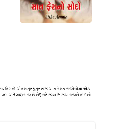
યમંડ કિંગનો એકમાત્ર પુત્ર રાજ આકસ્મિક સંજોગોમાં એક
ડા પણ અંતે માણસ જ છે ને!) ઘરે જાય છે જયાં રાજને કોઈનો