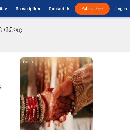
tise
Subscription
Contact Us
Publish Free
Log In 
ાતી પીડીએફ
ે