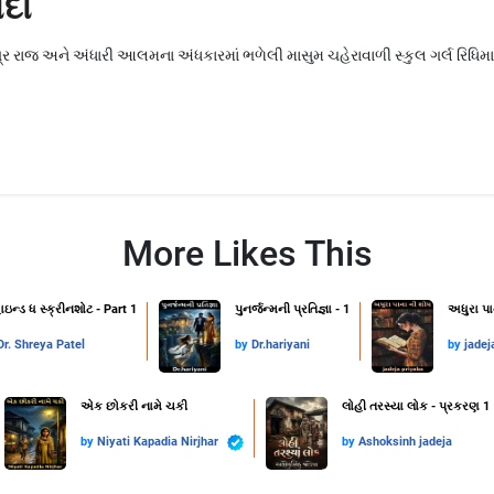
ોદો
ર રાજ અને અંધારી આલમના અંધકારમાં ભળેલી માસુમ ચહેરાવાળી સ્કુલ ગર્લ રિધિ
More Likes This
ાઇન્ડ ધ સ્ક્રીનશોટ - Part 1
પુનર્જન્મની પ્રતિજ્ઞા - 1
અધુરા પા
Dr. Shreya Patel
by
Dr.hariyani
by
jadej
એક છોકરી નામે ચકી
લોહી તરસ્યા લોક - પ્રકરણ 1
by
Niyati Kapadia Nirjhar
by
Ashoksinh jadeja