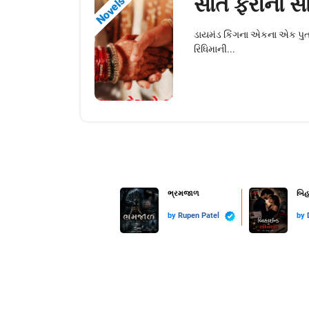
સાત ફેરાનો સ
Novels
ડાયમંડ કિંગના એકના એક પુત્
રિધિમાની...
ભ્રમજાળ
બિહ
by
Rupen Patel
by