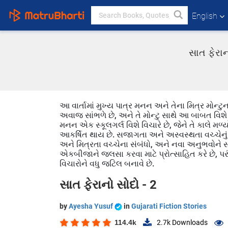
English
સાત ફેરાન
આ વાર્તામાં મુખ્ય પાત્ર મનન અને તેના મિત્ર મોન
અવાજ સાંભળે છે, અને તે મોન્ટુ સાથે આ બાબત વિશે ચર
મનન એક સ્કૂલગર્લ વિશે વિચારે છે, જેને તે કાલે મળ
આકર્ષિત થાય છે. સજાગતા અને અસ્વસ્થતા વચ્ચેનું 
અને મિત્રતા વચ્ચેના સંબંધો, અને નવા અનુભવોને સ
એકબીજાને જલસા કરવા માટે પ્રોત્સાહિત કરે છે, પર
વિચારોને વધુ જટિલ બનાવે છે.
સાત ફેરાનો સોદો - 2
by
Ayesha Yusuf
in
Gujarati Fiction Stories
114.4k
2.7k
Downloads