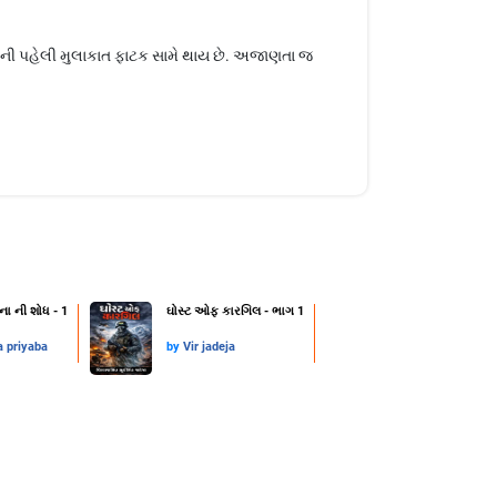
માની પહેલી મુલાકાત ફાટક સામે થાય છે. અજાણતા જ
ના ની શોધ - 1
ઘોસ્ટ ઓફ કારગિલ - ભાગ 1
a priyaba
by
Vir jadeja