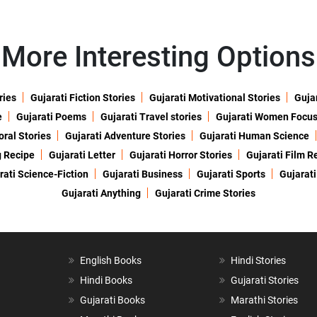
More Interesting Options
ries
Gujarati Fiction Stories
Gujarati Motivational Stories
Gujar
e
Gujarati Poems
Gujarati Travel stories
Gujarati Women Focu
oral Stories
Gujarati Adventure Stories
Gujarati Human Science
g Recipe
Gujarati Letter
Gujarati Horror Stories
Gujarati Film R
rati Science-Fiction
Gujarati Business
Gujarati Sports
Gujarati
Gujarati Anything
Gujarati Crime Stories
English Books
Hindi Stories
Hindi Books
Gujarati Stories
Gujarati Books
Marathi Stories