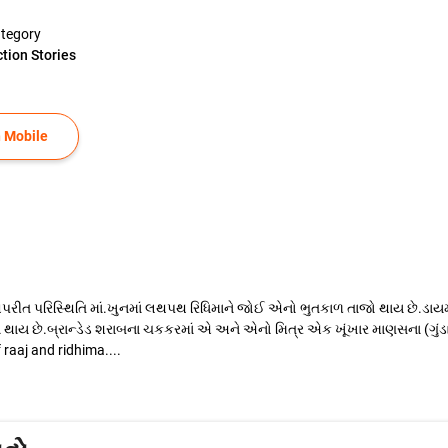
tegory
ction Stories
 Mobile
 વિપરીત પરિસ્થિતિ માં.ખુનમાં લથપથ રિધિમાને જોઈ એનો ભુતકાળ તાજો થાય છે.ડા
ોમાં થાય છે.બ્રાન્ડેડ શરાબના ચકકરમાં એ અને એનો મિત્ર એક ખૂંખાર માણસના (ગું
aaj and ridhima....