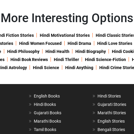
More Interesting Options
ndi Fiction Stories
Hindi Motivational Stories
Hindi Classic Storie
 stories
Hindi Women Focused
Hindi Drama
Hindi Love Stories
e
Hindi Philosophy
Hindi Health
Hindi Biography
Hindi Cook
ies
Hindi Book Reviews
Hindi Thriller
Hindi Science-Fiction
H
indi Astrology
Hindi Science
Hindi Anything
Hindi Crime Stori
English Books
Hindi Stories
Hindi Books
Gujarati Stories
Gujarati Books
Marathi Stories
Marathi Books
English Stories
Tamil Books
Bengali Stories