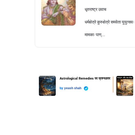
धृतराष्ट्र उवाच
धर्मक्षेत्रे कुरुक्षेत्रे समवेता युयुत्सव
मामकाः पाण्...
Astrological Remedies पर प्रश्नउत्तर
by
yeash shah