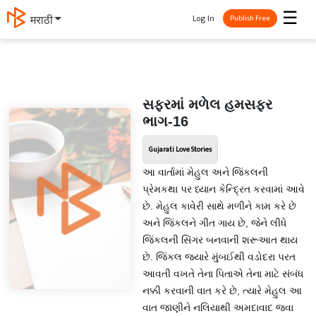
☰
Log In
मराठी
Publish Free
સફરમાં મળેલ હમસફર
ભાગ-16
Gujarati Love Stories
આ વાર્તામાં મેહુલ અને જિંકલની
પ્રેમકથા પર ધ્યાન કેન્દ્રિત કરવામાં આવે
છે. મેહુલ કાવેરી સાથે મળીને કામ કરે છે
અને જિંકલને ગીત ગાય છે, જેને લીધે
જિંકલની સિંગર બનવાની શરૂઆત થાય
છે. જિંકલ જ્યારે મુંબઈથી વડોદરા પરત
આવતી વખતે તેના પિતાએ તેના માટે સંબંધ
નક્કી કરવાની વાત કરે છે, ત્યારે મેહુલ આ
વાત જાણીને નલિયાથી અમદાવાદ જવા