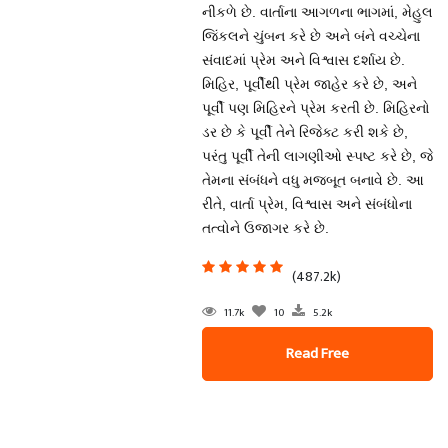
નીકળે છે. વાર્તાના આગળના ભાગમાં, મેહુલ
જિંકલને ચુંબન કરે છે અને બંને વચ્ચેના
સંવાદમાં પ્રેમ અને વિશ્વાસ દર્શાય છે.
મિહિર, પૂર્વીથી પ્રેમ જાહેર કરે છે, અને
પૂર્વી પણ મિહિરને પ્રેમ કરતી છે. મિહિરનો
ડર છે કે પૂર્વી તેને રિજેક્ટ કરી શકે છે,
પરંતુ પૂર્વી તેની લાગણીઓ સ્પષ્ટ કરે છે, જે
તેમના સંબંધને વધુ મજબૂત બનાવે છે. આ
રીતે, વાર્તા પ્રેમ, વિશ્વાસ અને સંબંધોના
તત્વોને ઉજાગર કરે છે.
(487.2k)
11.7k
10
5.2k
Read Free