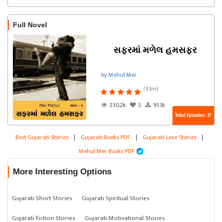
Full Novel
સફરમાં મળેલ હમસફર
by Mehul Mer
(9.1m)
230.2k
5
95.1k
Total Episodes : 17
Best Gujarati Stories
|
Gujarati Books PDF
|
Gujarati Love Stories
|
Mehul Mer Books PDF
More Interesting Options
Gujarati Short Stories
Gujarati Spiritual Stories
Gujarati Fiction Stories
Gujarati Motivational Stories