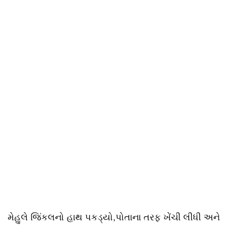
મેહુલે જિંકલનો હાથ પકડ્યો,પોતાના તરફ ખેંચી લીધી અને