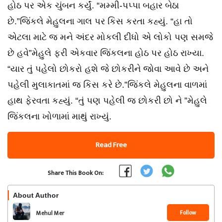
હોઠ પર એક ચુંબન કર્યું. “મમ્મી-પપ્પા બહાર બેઠા
છે.”જિંકલે મેહુલના ગાલ પર કિસ કરતા કહ્યું. “હા તો
એટલા માટે જ મને અંદર મોકલી દીધો એ લોકો પણ સમજે
છે હવે”મેહુલે ફરી એકવાર જિંકલના હોઠ પર હોઠ રાખ્યા.
“યાર તું પહેલો છોકરો હશે જે છોકરીને જોવા આવે છે અને
પહેલી મુલાકાતમાં જ કિસ કરે છે.”જિંકલે મેહુલના વાળમાં
હાથ ફેરવતા કહ્યું. “તું પણ પહેલી જ છોકરી છો ને ”મેહુલે
જિંકલના ખોળામાં માથું રાખ્યું.
Read Free
Share This Book On:
About Author
Follow
Mehul Mer