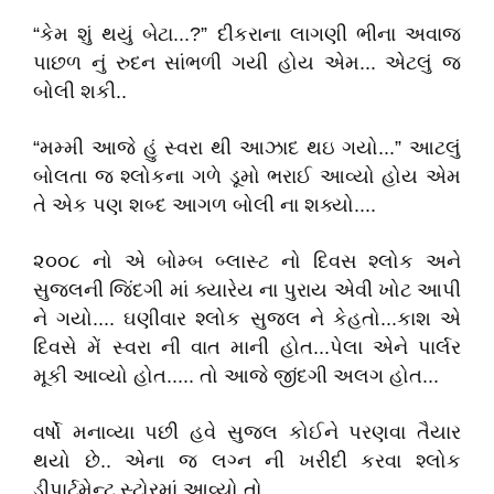
“કેમ શું થયું બેટા...?” દીકરાના લાગણી ભીના અવાજ
પાછળ નું રુદન સાંભળી ગયી હોય એમ... એટલું જ
બોલી શકી..
“મમ્મી આજે હું સ્વરા થી આઝાદ થઇ ગયો...” આટલું
બોલતા જ શ્લોકના ગળે ડૂમો ભરાઈ આવ્યો હોય એમ
તે એક પણ શબ્દ આગળ બોલી ના શક્યો....
૨૦૦૮ નો એ બોમ્બ બ્લાસ્ટ નો દિવસ શ્લોક અને
સુજલની જિંદગી માં ક્યારેય ના પુરાય એવી ખોટ આપી
ને ગયો.... ઘણીવાર શ્લોક સુજલ ને કેહતો...કાશ એ
દિવસે મેં સ્વરા ની વાત માની હોત...પેલા એને પાર્લર
મૂકી આવ્યો હોત..... તો આજે જીંદગી અલગ હોત...
વર્ષો મનાવ્યા પછી હવે સુજલ કોઈને પરણવા તૈયાર
થયો છે.. એના જ લગ્ન ની ખરીદી કરવા શ્લોક
ડીપાર્ટમેન્ટ સ્ટોરમાં આવ્યો તો....