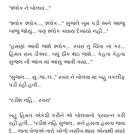
“શ્લોક ને બોલાવ...”
“શ્લોક શ્લોક.... શ્લોક...” સુજલે બુમ પડી અને આજુ
બાજુ જોયું... પણ શ્લોક ક્યાય દેખાયો નહી...”
“હમણાં આવી જશે શ્લોક... સ્વરા તું ચિંતા ના કર...
હિમત રાખ ડીઅર.. બધું ઠીક થઇ જશે... કેહતા કેહતા
સુજલ ની આંખ માં આંસુ આવી ગયા...”
“સુજલ.... સુ..જ..લ..” સ્વરા ને બોલવા માં બહુ તકલીફ
પડી રહી હતી...
“રડીશ નહિ... સ્વરા”
બહુ હિમત એકઠી કરીને એ બોલવાનો પ્રયત્ન કરી
રહી હતી... “રડીશ નહિ સુજલ.. મને હસતા હસતા જવા
દે... જતા વેળાએ તારો ખોળો નસીબ થાય એનાથી વધારે