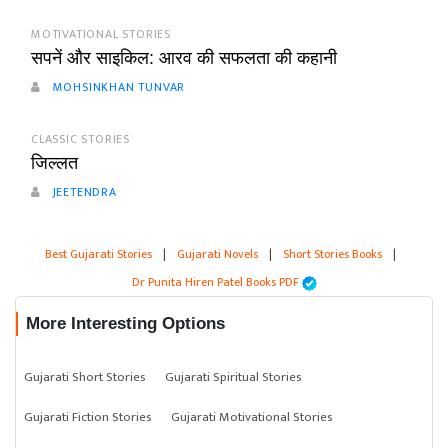
MOTIVATIONAL STORIES
सपनें और साइकिल: आरव की सफलता की कहानी
MOHSINKHAN TUNVAR
CLASSIC STORIES
जिल्लत
JEETENDRA
Best Gujarati Stories
|
Gujarati Novels
|
Short Stories Books
|
Dr Punita Hiren Patel Books PDF
More Interesting Options
Gujarati Short Stories
Gujarati Spiritual Stories
Gujarati Fiction Stories
Gujarati Motivational Stories