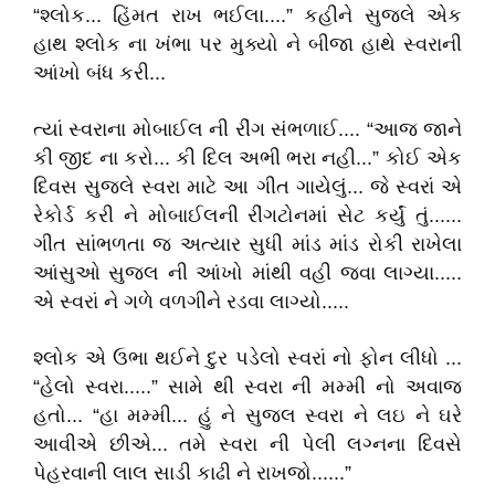
“શ્લોક... હિંમત રાખ ભઈલા....” કહીને સુજલે એક
હાથ શ્લોક ના ખંભા પર મુક્યો ને બીજા હાથે સ્વરાની
આંખો બંધ કરી...
ત્યાં સ્વરાના મોબાઈલ ની રીંગ સંભળાઈ.... “આજ જાને
કી જીદ ના કરો... કી દિલ અભી ભરા નહી...” કોઈ એક
દિવસ સુજલે સ્વરા માટે આ ગીત ગાયેલું... જે સ્વરાં એ
રેકોર્ડ કરી ને મોબાઈલની રીંગટોનમાં સેટ કર્યું તું......
ગીત સાંભળતા જ અત્યાર સુધી માંડ માંડ રોકી રાખેલા
આંસુઓ સુજલ ની આંખો માંથી વહી જવા લાગ્યા.....
એ સ્વરાં ને ગળે વળગીને રડવા લાગ્યો.....
શ્લોક એ ઉભા થઈને દુર પડેલો સ્વરાં નો ફોન લીધો ...
“હેલો સ્વરા.....” સામે થી સ્વરા ની મમ્મી નો અવાજ
હતો... “હા મમ્મી... હું ને સુજલ સ્વરા ને લઇ ને ઘરે
આવીએ છીએ... તમે સ્વરા ની પેલી લગ્નના દિવસે
પેહરવાની લાલ સાડી કાઢી ને રાખજો......”