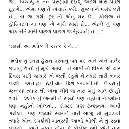
જ... વિચાર્યું કે તને પરણાવી દઈશું એટલે મારો પીછો
છૂટશે... એમાં પણ તે અંચાઈ કરી.. સુજલ ને પસંદ કરી
ને... બે જ ગલી દુર તો એનું ઘર છે... કોલેજ ને
હોસ્પિટલ માં પણ એ મારી સાથે છે... એટલે તું પણ
એક રીતે મારી પાછળ પાછળ જ રેહવાની ને.....”
“મમ્મી આ શ્લોક ને કઈક કે ને....”
“શ્લોક તું સ્વરા હેરાન કરવાનું બંધ કર અને એને પાર્લર
જવાનું છે તો તું મૂકી આવ... ને બાકી તો દીકરા એ ચાર
દિવસ પછી જયારે એ જતી રેહશે ને ત્યારે તારી ખબર
પડશે... અને હા.. રહી વાત પીછો કરવાની તો.. દીકરા તું
જન્મ્યો ત્યાર થી એના લીધે જ તારું ગાડું ચાલે છે હો
ભાઈ... શ્લોક તું જન્મી ને રડ્યો પણ નહોતો ને આંખો
પણ નહોતો ખોલતો... ડોક્ટર પણ ટેન્શનમાં આવી
ગયેલા.. પણ જયારે સ્વરાને તારી બાજુ માં સુવડાવી
ત્યારે એના સ્પર્શથી માત્રથી આંખો ખોલી ને તું રડવા
લાગ્યો... અને સ્કૂલ હોય કે કોલેજ બધે એને તારું