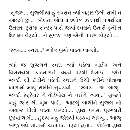
“સુજલ... સુજલીયા હું સ્વરાને ત્યાં બહાર ઉભી રાખી ને
આવ્યો છું...” બોલતા બોલતા શ્લોક ઝડપથી પગથીયા
ઉતરતો ટ્રોમા સેન્ટર પાસે જ્યાં સ્વરાને ઉતારી હતી તે
દિશામાં દોડ્યો... ને સુજલ પણ એની પાછળ દોડ્યો....
“સ્વરા.... સ્વરા...” શ્લોક બુમો પાડવા લાગ્યો..
ત્યાં જ સુજલને સ્વરા ત્યાં પડેલા બાઈક અને
વિખરાયેલા કાટમાળની વચ્ચે પડેલી દેખાઈ... એને
જલ્દી થી દોડીને પડેલી સ્વરાને ઉંચી કરીને પોતાના
ખોળામાં માથું રાખીને સુવડાવી.... “શ્લોક... આ બાજુ..
જલ્દી સ્ટ્રેચર ને વોર્ડબોય ને લઈને આવ...” સુજલે
બહુ જોર થી બુમ પાડી.. આટલું બોલીને સુજલ નો
અવાજ ધીમો પડવા લાગ્યો.... હાથ પગમાં ધ્રુજારી
છૂટવા લાગી... હૃદય બહુ જોરથી ધડકવા લાગ્યું... આજુ
બાજુ બધે માણસો ચત્તાપાટ પડ્યા હતા... કોઈના હાથ