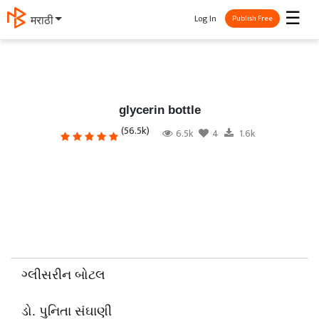
☰
Log In
मराठी
Publish Free
glycerin bottle
(56.5k)
6.5k
4
1.6k
ગ્લીસરીન બોટલ
ડો. પુનિતા સંઘાણી