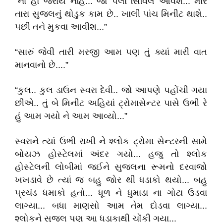
“ના હો જરાય નહિ... જો પેલા સિવિલ આવશે... મારે
તારા સુજલનું થોડુક કામ છે.. ખાલી પાંચ મિનીટ થાશે..
પછી તને મુકવા આવીશ...”
“સારું જેવી તારી મરજી આમ પણ તું ક્યાં મારી વાત
માનવાનો છે....”
“કુલ.. કુલ ડાઉન સ્વરા દેવી.. જો આપણે પહોંચી ગયા
છીએ.. તું બે મિનીટ અહિયાં ટ્રોમાસેન્ટર પાસે ઉભી રે
હું આમ ગયો ને આમ આવ્યો...”
સ્વરાને ત્યાં ઉભી રાખી ને શ્લોક ટ્રોમા સેન્ટરની સામે
બોયઝ હોસ્ટેલમાં અંદર ગયો... હજુ તો શ્લોક
હોસ્ટેલની લોબીમાં જઈને સુજ્લના રૂમનો દરવાજો
ખખડાવે છે ત્યાં જ બહુ જોર થી ધડાકો થયો... બહુ
પ્રચંડ ધમાકો હતો... ધૂળ ને ધુમાડા ના ગોટા ઉડવા
લાગ્યા... બધા માણસો આમ તેમ દોડવા લાગ્યા...
શ્લોકને સુજલ પણ આ ધડાકાથી ચોંકી ગયા...