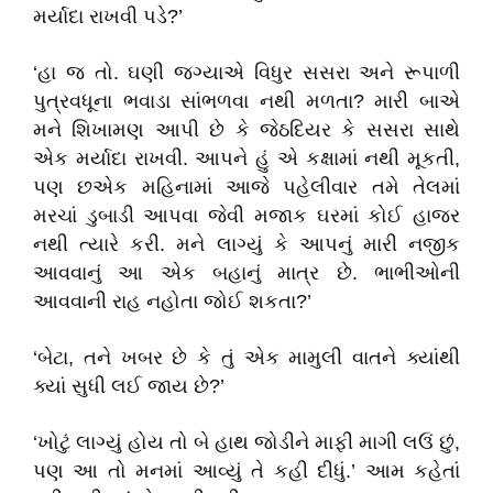
મર્યાદા રાખવી પડે
?’
‘
હા જ તો.
ઘણી જગ્યાએ વિધુર સસરા અને રૂપાળી
પુત્રવધૂના ભવાડા સાંભળવા નથી મળતા
?
મારી બાએ
મને શિખામણ આપી છે કે જેઠદિયર કે સસરા સાથે
એક મર્યાદા રાખવી. આપને હું એ કક્ષામાં નથી મૂકતી
,
પણ છએક મહિનામાં આજે પહેલીવાર તમે તેલમાં
મરચાં ડુબાડી આપવા જેવી મજાક ઘરમાં કોઈ હાજર
નથી ત્યારે કરી. મને લાગ્યું કે આપનું મારી નજીક
આવવાનું આ એક બહાનું માત્ર છે. ભાભીઓની
આવવાની રાહ નહોતા જોઈ શકતા
?’
‘
બેટા
,
તને ખબર છે કે તું એક મામુલી વાતને ક્યાંથી
ક્યાં સુધી લઈ જાય છે
?’
‘
ખોટું લાગ્યું હોય તો બે હાથ જોડીને માફી માગી લઉં છું
,
પણ આ તો મનમાં આવ્યું તે કહી દીધું.
’
આમ કહેતાં