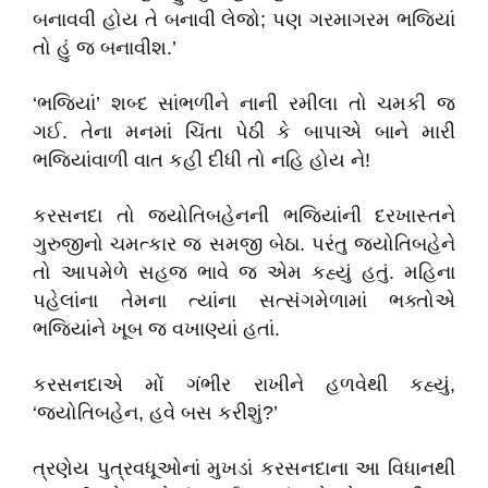
બનાવવી હોય તે બનાવી લેજો
;
પણ ગરમાગરમ ભજિયાં
તો હું જ બનાવીશ.
’
‘
ભજિયાં
’
શબ્દ સાંભળીને નાની રમીલા તો ચમકી જ
ગઈ.
તેના મનમાં ચિંતા પેઠી કે બાપાએ બાને મારી
ભજિયાંવાળી વાત કહી દીધી તો નહિ હોય ને!
કરસનદા તો જ્યોતિબહેનની ભજિયાંની દરખાસ્તને
ગુરુજીનો ચમત્કાર જ સમજી બેઠા. પરંતુ જ્યોતિબહેને
તો આપમેળે સહજ ભાવે જ એમ કહ્યું હતું. મહિના
પહેલાંના તેમના ત્યાંના સત્સંગમેળામાં ભક્તોએ
ભજિયાંને ખૂબ જ વખાણ્યાં હતાં.
કરસનદાએ મોં ગંભીર રાખીને હળવેથી કહ્યું
,
‘
જ્યોતિબહેન
,
હવે બસ કરીશું
?’
ત્રણેય પુત્રવધૂઓનાં મુખડાં કરસનદાના આ વિધાનથી