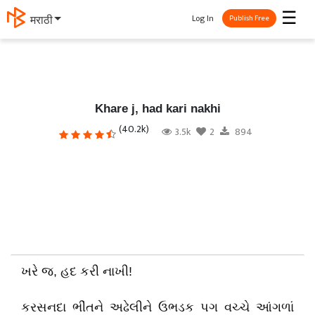
☰
Log In
தமிழ்
Publish Free
Khare j, had kari nakhi
(40.2k)
3.5k
2
894
ખરે જ
,
હદ કરી
નાખી!
કરસનદા ભીંતને અઢેલીને ઉભડક પગ વચ્ચે આંગળાં