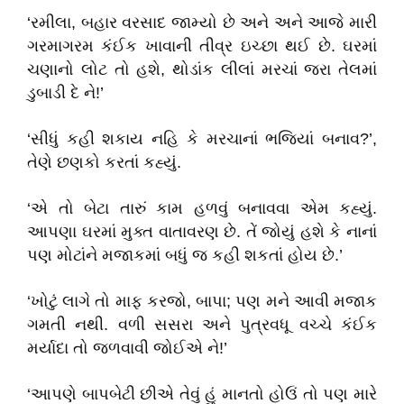
‘
રમીલા
,
બહાર વરસાદ જામ્યો છે અને અને આજે મારી
ગરમાગરમ કંઈક ખાવાની તીવ્ર ઇચ્છા થઈ છે.
ઘરમાં
ચણાનો લોટ તો હશે
,
થોડાંક લીલાં મરચાં જરા તેલમાં
ડુબાડી દે ને!
’
‘
સીધું કહી શકાય નહિ કે મરચાનાં ભજિયાં બનાવ
?
’,
તેણે છણકો કરતાં કહ્યું.
‘
એ તો બેટા તારું કામ હળવું બનાવવા એમ કહ્યું.
આપણા ઘરમાં મુક્ત વાતાવરણ છે. તેં જોયું હશે કે નાનાં
પણ મોટાંને મજાકમાં બધું જ કહી શકતાં હોય છે.
’
‘
ખોટું લાગે તો માફ કરજો
,
બાપા
;
પણ મને આવી મજાક
ગમતી નથી.
વળી સસરા અને પુત્રવધૂ વચ્ચે કંઈક
મર્યાદા તો જળવાવી જોઈએ ને!
’
‘
આપણે બાપબેટી છીએ તેવું હું માનતો હોઉં તો પણ મારે