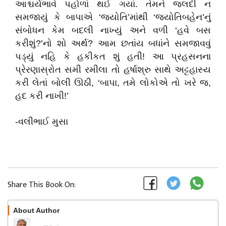
આશ્ચર્યભાવે પહોળાં થઈ ગયાં. તેમને જલદી ન
સમજાયું કે બાપાએ
‘
જ્યોતિ
’
માંથી
‘
જ્યોતિબહેન
’
નું
સંબોધન કેમ બદલી નાખ્યું અને વળી
‘
હવે બસ
કરીશું
?’
નો શો અર્થ
?
આમ છતાંય બધાંને સમજાવવું
પડ્યું નહિ કે હકીકત શું હતી! આ પ્રહસનના
પ્રેરણાસ્રોત સમી રમીલા તો હર્ષાશ્રુ સાથે અટ્ટહાસ્ય
કરી લેતાં બોલી ઊઠી
, ‘
બાપા
,
તમે લોકોએ તો ખરે જ
,
હદ કરી નાખી!
’
-
વલીભાઈ મુસા
Share This Book On:
About Author
Follow