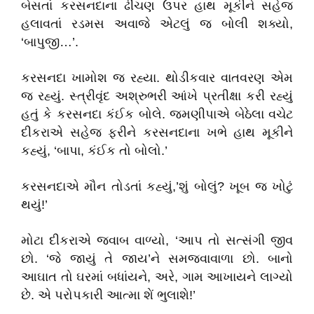
બેસતાં કરસનદાના ઢીંચણ ઉપર હાથ મૂકીને સહેજ
હલાવતાં રડમસ અવાજે એટલું જ બોલી શક્યો
,
‘
બાપુજી
…’.
કરસનદા ખામોશ જ રહ્યા. થોડીકવાર વાતવરણ એમ
જ રહ્યું. સ્ત્રીવૃંદ અશ્રુભરી આંખે પ્રતીક્ષા કરી રહ્યું
હતું કે કરસનદા કંઈક બોલે. જમણીપાએ બેઠેલા વચેટ
દીકરાએ સહેજ ફરીને કરસનદાના ખભે હાથ મૂકીને
કહ્યું
, ‘
બાપા
,
કંઈક તો બોલો.
’
કરસનદાએ મૌન તોડતાં કહ્યું
,’
શું બોલું
?
ખૂબ જ ખોટું
થયું!
’
મોટા દીકરાએ જવાબ વાળ્યો
, ‘
આપ તો સત્સંગી જીવ
છો.
‘
જે જાયું તે જાય
’
ને સમજવાવાળા છો.
બાનો
આઘાત તો ઘરમાં બધાંયને
,
અરે
,
ગામ આખાયને લાગ્યો
છે. એ પરોપકારી આત્મા શેં ભુલાશે!
’