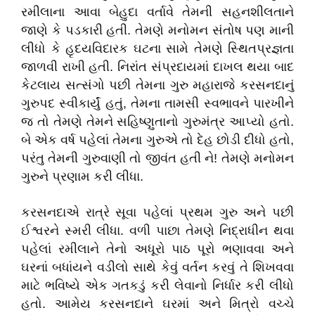
રમીલાના આવા બેહુદા વર્તાવે તેમની સહનશીલતાને
જાણે કે પડકારી હતી. તેમણે મનોમન સંતોષ પણ માની
લીધો કે હૃદયવિદારક ઘટના સામે તેમણે સ્થિતપ્રજ્ઞતા
જાળવી રાખી હતી. નિરાંત સંપ્રદાયમાં દાખલ થયા બાદ
કેટલાય સત્સંગો પછી તેમના ગુરુ મહારાજે કરસનદાનું
ગુરુપદ સ્વીકાર્યું હતું
,
તેમના તામસી સ્વભાવને પારખીને
જ તો તેમણે તેમને સહિષ્ણુતાનો ગુરુમંત્ર આપ્યો હતો.
બે એક વર્ષ પહેલાં તેમના ગુરુએ તો દેહ છોડી દીધો હતો
,
પરંતુ તેમની ગુરુવાણી તો જીવંત હતી ને! તેમણે મનોમન
ગુરુને પ્રણામ કરી લીધા.
કરસનદાએ રાત્રે સૂવા પહેલાં પ્રથમ ગુરુ અને પછી
ઈશ્વરને સ્મરી લીધા. વળી પાછા તેમણે નિદ્રાધીન થવા
પહેલાં રમીલાને તેનો અધૂરો પાઠ પૂરો ભણાવવા અને
ઘરનાં બધાંયને વડીલો સાથે કેવું વર્તન કરવું તે શિખવવા
માટે ભવિષ્યે એક ગતકડું કરી લેવાનો નિર્ધાર કરી લીધો
હતો. આમેય કરસનદાને ઘરમાં અને મિત્રો વચ્ચે