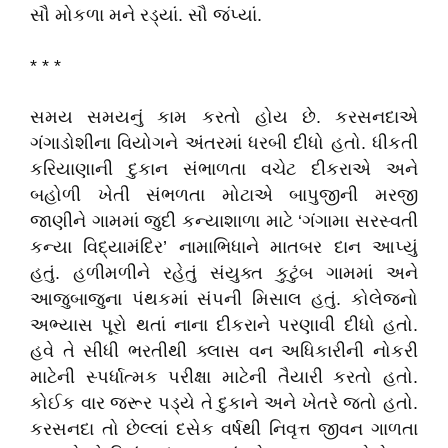
સૌ મોકળા મને રડ્યાં. સૌ જંપ્યાં.
* * *
સમય સમયનું કામ કરતો હોય છે. કરસનદાએ
ગંગાડોશીના વિયોગને અંતરમાં ધરબી દીધો હતો. ધીકતી
કરિયાણાની દુકાન સંભાળતા વચેટ દીકરાએ અને
બહોળી ખેતી સંભળતા મોટાએ બાપુજીની મરજી
જાણીને ગામમાં જુદી કન્યાશાળા માટે
‘
ગંગામા સરસ્વતી
કન્યા વિદ્યામંદિર
’
નામાભિધાને માતબર દાન આપ્યું
હતું. હળીમળીને રહેતું સંયુક્ત કુટુંબ ગામમાં અને
આજુબાજુના પંથકમાં સંપની મિસાલ હતું. કોલેજનો
અભ્યાસ પૂરો થતાં નાના દીકરાને પરણાવી દીધો હતો.
હવે તે સીધી ભરતીથી ક્લાસ વન અધિકારીની નોકરી
માટેની સ્પર્ધાત્મક પરીક્ષા માટેની તૈયારી કરતો હતો.
કોઈક વાર જરૂર પડ્યે તે દુકાને અને ખેતરે જતો હતો.
કરસનદા તો છેલ્લાં દસેક વર્ષથી નિવૃત્ત જીવન ગાળતા