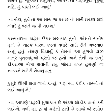
સંમત છું. જુઓને માતુશ્રી
,
આપને તો પાણીનુંય પૂછ્યું
નહિ. હું પાણી લઈ આવું.
’
‘
ના બેટા
,
હવે તો આ મારું જ ઘર છે ને!
મારી ઇચ્છા થશે
ત્યારે હું જાતે જ પી લઈશ.
’
કરસનદાના ચહેરા ઉપર મલકાટ હતો. એમને સંતોષ
હતો કે નાટક ધારવા કરતાં વધારે સારી રીતે ભજવાઈ
રહ્યું હતું. તેમણે વિચાર્યું કે તેમનો આ હળવો ડોઝ
માત્ર પુત્રવધૂઓ પૂરતો જ હતો અને તેથી જ રાત્રે
દીકરાઓ ભેગા થવાની રાહ જોયા વગર હમણાં જ
નાટકને સમેટી લેવાનું હતું.
કુમુદે ઊભી થવા જતાં કહ્યું
, ‘
પણ બા
,
કંઈક નાસ્તો તો
લઈ આવું ને
,’
‘
ના
,
આપણે પહેલી મુલાકાત છે એટલે થોડીક વાતો કરી
લઈએ.
વળી હા
,
હું શું કહેતી હતી કે સાંજે જે રસોઈ