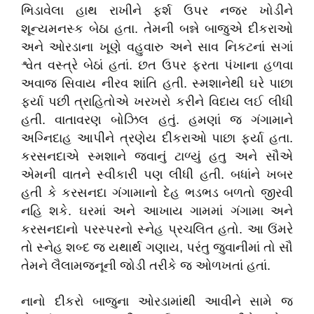
ભિડાવેલા હાથ રાખીને ફર્શ ઉપર નજર ખોડીને
શૂન્યમનસ્ક બેઠા હતા. તેમની બન્ને બાજુએ દીકરાઓ
અને ઓરડાના ખૂણે વહુવારુ અને સાવ નિકટનાં સગાં
શ્વેત વસ્ત્રે બેઠાં હતાં. છત ઉપર ફરતા પંખાના હળવા
અવાજ સિવાય નીરવ શાંતિ હતી. સ્મશાનેથી ઘરે પાછા
ફર્યા પછી ત્રાહિતોએ ખરખરો કરીને વિદાય લઈ લીધી
હતી. વાતાવરણ બોઝિલ હતું. હમણાં જ ગંગામાને
અગ્નિદાહ આપીને ત્રણેય દીકરાઓ પાછા ફર્યા હતા.
કરસનદાએ સ્મશાને જવાનું ટાળ્યું હતુ અને સૌએ
એમની વાતને સ્વીકારી પણ લીધી હતી. બધાંને ખબર
હતી કે કરસનદા ગંગામાનો દેહ ભડભડ બળતો જીરવી
નહિ શકે. ઘરમાં અને આખાય ગામમાં ગંગામા અને
કરસનદાનો પરસ્પરનો સ્નેહ પ્રચલિત હતો. આ ઉંમરે
તો સ્નેહ શબ્દ જ યથાર્થ ગણાય
,
પરંતુ જુવાનીમાં તો સૌ
તેમને લૈલામજનૂની જોડી તરીકે જ ઓળખતાં હતાં.
નાનો દીકરો બાજુના ઓરડામાંથી આવીને સામે જ