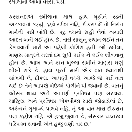
રમીલાની આંખો વરસી પડી.
કરસનદાએ રમીલાના માથે હાથ મૂકીને રડતી
અટકાવતાં કહ્યું
, ’
હવે રડીશ નહિ
,
દીકરા! મેં તો નિરાંત
માર્ગની કંઠી બાંધી છે. કટુ વચનો સહી લેવાં અમારી
આદત બની ગઈ હોય છે. તારી સાસુનું સ્થાન લઈને તને
કેળવવાની મારી આ પહેલી કોશિશ હતી. જો રમીલા
,
માણસ માત્રને મરતાં દમ સુધી કંઈક ને કંઈક શીખવાનું
હોય છે. આંખ અને કાન ખુલ્લા રાખીને માણસ ઘણું
શીખી શકે છે. હાલ પૂરતી મારી એક વાત ધ્યાનથી
સાંભળી લે
,
દીકરા. આપણી વચ્ચે આજે જે કંઈ વાત
થઈ છે તેને આપણે બેઉએ ઘોળીને પી જવાની છે. વાતનું
વતેસર થાય અને આપણી પ્રતિષ્ઠા
પણ ખરડાય.
ચારિત્ર્ય અને પ્રતિષ્ઠા એકબીજા સાથે જોડાયેલાં છે
,
એકેયને ગુમાવ્યે પાલવે નહિ. તું આ વાત મારા દીકરાને
પણ કહીશ નહિ. એ હજુ જુવાન છે
,
સંસ્કાર ઘડતરમાં
પરિપક્વ થવાની એને હજુ ઘણી વાર છે.
’