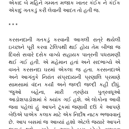
એકાદ બે મહિને ગમ્મત મજાક ખાતર કંઈક ને કંઈક
એકાદુ ગતકડું કરી લેવાની આદત તો હતી જ.
* * *
કરસનદાની ગતકડું કરવાની આગલી રાત્રે થયેલી
ઇચ્છાને પૂરી કરવા ટેલિપથી થઈ હોય તેમ બીજા જ
દિવસે સવારે દસેક વાગ્યે સહાયક પાત્રની પધરામણી
થઈ ગઈ હતી. એ મહેમાન હતાં અને સદભાગ્યે એ
વખતે કરસનદા ઘરમાં એકલા જ હતા. કરસનદાએ
અને આગંતુકે નિરાંત સંપ્રદાયની પ્રણાલિ પ્રમાણે
સામસામાં વંદન કર્યાં અને જલ્દી જલ્દી કહી દીધું
,
‘
જુઓ બહેના
,
મારી ત્રણેય પુત્રવધૂઓ
આડોશપાડોશમાં કે ક્યાંક ગઈ હશે. એ લોકોના આવી
જવા પહેલાં હું આપને ટૂંકમાં જણાવી દઉં કે આપણે
બેઉએ પાએક કલાક માટે એક નિર્દોષ નાટક ભજવવાનું
છે. આપ બસમાં જ આવ્યાં હશો એટલે જ્યારે આપને