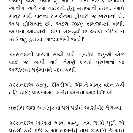
જવાનું થશે
,
ત્યારે હું આપને બસ સ્ટેન્ડે વળાવવા
આવીશ અને આ નાટકનો હેતુ સમજાવી દઈશ. આપે
માત્ર મારી વાતના સમર્થનમાં હોંકારો જ ભરવાનો છે.
આપ હોશિયાર છો
,
એટલે ઝાઝું સમજાવતો નથી.
આપના આવવાથી ઝાંપો ખખડ્યો છે એટલે કોઈક ને
કોઈ વહુ હમણાં આવ્યા ભેળી જ છે!
’
કરસનદાની ધારણા સાચી પડી. ત્રણેય વહુઓ એક
સાથે જ આવી ગઈ. તેમણે ઘરમાં પ્રવેશતાં જ
અજાણ્યાં મહેમાનને વંદન કર્યાં.
કરસનદાએ કહ્યું
, ‘
દીકરીઓ
,
એમને માત્ર વંદન કર્યે
નહિ ચાલે
;
પાયલાગણ કરીને એમના આશીર્વાદ લો.
’
ત્રણેય જણે આગંતુકના પગે પડીને આશીર્વાદ મેળવ્યા.
કરસનદાએ ખોંખારો ખાતાં કહ્યું
, ‘
તમે લોકો પૂછો એ
પહેલાં કહી દઉં કે આ સન્નારીનું નામ જ્યોતિ છે અને