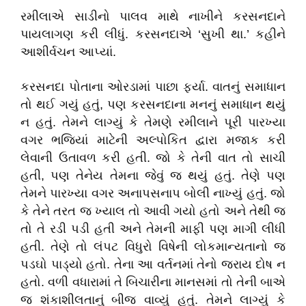
રમીલાએ સાડીનો પાલવ માથે નાખીને કરસનદાને
પાયલાગણ કરી લીધું. કરસનદાએ
‘
સુખી થા.
’
કહીને
આશીર્વચન આપ્યાં.
કરસનદા પોતાના ઓરડામાં પાછા ફર્યા. વાતનું સમાધાન
તો થઈ ગયું હતું
,
પણ કરસનદાના મનનું સમાધાન થયું
ન હતું. તેમને લાગ્યું કે તેમણે રમીલાને પૂરી પારખ્યા
વગર ભજિયાં માટેની અલ્પોકિત દ્વારા મજાક કરી
લેવાની ઉતાવળ કરી હતી. જો કે તેની વાત તો સાચી
હતી
,
પણ તેનેય તેમના જેવું જ થયું હતું. તેણે પણ
તેમને પારખ્યા વગર અનાપસનાપ બોલી નાખ્યું હતું. જો
કે તેને તરત જ ખ્યાલ તો આવી ગયો હતો અને તેથી જ
તો તે રડી પડી હતી અને તેમની માફી પણ માગી લીધી
હતી. તેણે તો લંપટ વિધુરો વિષેની લોકમાન્યતાનો જ
પડઘો પાડ્યો હતો. તેના આ વર્તનમાં તેનો જરાય દોષ ન
હતો. વળી વધારામાં તે બિચારીના માનસમાં તો તેની બાએ
જ શંકાશીલતાનું બીજ વાવ્યું હતું. તેમને લાગ્યું કે