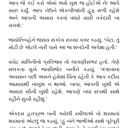
આપ જે કંઈ કરો એમાં અમે ખુશ જ હોઈએ ને! આપે
સારું કર્યું. આપ બેઉને એકબીજાંની હૂંફ મળી રહેશે
અને આપની અમારા કરતાં વધારે સારી તકેદારી બા
રાખશે.
’
જ્યોતિબહેને જરાય સંકોચ રાખ્યા વગર કહ્યું
, ‘
બેટા
,
તું
મોટી છે એટલે તારી પાસે આ જ શબ્દોની અપેક્ષા હતી.
’
વચેટ માલિનીનો પ્રતિભાવ તો લાગણીસભર હતો. તેણે
મલકતા મુખે ભાવવિભોર બનીને કહ્યું
, ‘
ગંગાબાના
અવસાન પછી અમને હંમેશાં ચિંતા રહેતી કે આપ કદીય
આમારાથી નાખુશ ન થાઓ. બાપા
,
આપની ખુશી એ
અમારાં સૌની ખુશી રહેશે. આપણે બધાં સંપથી સાથે
રહીને સુખી રહીશું.
’
એકદમ હતપ્રભ બની ગયેલી રમીલાએ તો શરમાતાં
શરમાતાં એટલું જ કહ્યું
, ‘
હું બંને ભાભીઓ સાથે પૂરેપૂરી