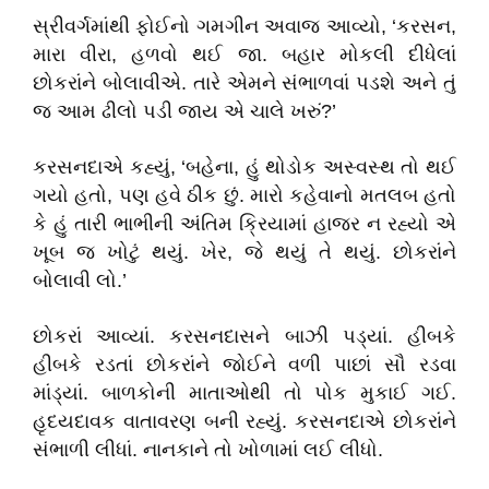
સ્રીવર્ગમાંથી ફોઈનો ગમગીન અવાજ આવ્યો
, ‘
કરસન
,
મારા વીરા
,
હળવો થઈ જા. બહાર મોકલી દીધેલાં
છોકરાંને બોલાવીએ. તારે એમને સંભાળવાં પડશે અને તું
જ આમ ઢીલો પડી જાય એ ચાલે ખરું
?’
કરસનદાએ કહ્યું
, ‘
બહેના
,
હું થોડોક અસ્વસ્થ તો થઈ
ગયો હતો
,
પણ હવે ઠીક છું. મારો કહેવાનો મતલબ હતો
કે હું તારી ભાભીની અંતિમ ક્રિયામાં હાજર ન રહ્યો એ
ખૂબ જ ખોટું થયું. ખેર
,
જે થયું તે થયું. છોકરાંને
બોલાવી લો.
’
છોકરાં આવ્યાં. કરસનદાસને બાઝી પડ્યાં. હીબકે
હીબકે રડતાં છોકરાંને જોઈને વળી પાછાં સૌ રડવા
માંડ્યાં. બાળકોની માતાઓથી તો પોક મુકાઈ ગઈ.
હૃદયદાવક વાતાવરણ બની રહ્યું. કરસનદાએ છોકરાંને
સંભાળી લીધાં. નાનકાને તો ખોળામાં લઈ લીધો.