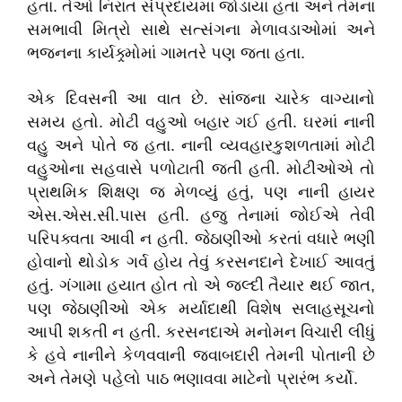
હતા. તેઓ નિરાંત સંપ્રદાયમાં જોડાયા હતા અને તેમના
સમભાવી મિત્રો સાથે સત્સંગના મેળાવડાઓમાં અને
ભજનના કાર્યક્ર્મોમાં ગામતરે પણ જતા હતા.
એક દિવસની આ વાત છે. સાંજના ચારેક વાગ્યાનો
સમય હતો. મોટી વહુઓ બહાર ગઈ હતી. ઘરમાં નાની
વહુ અને પોતે જ હતા. નાની વ્યવહારકુશળતામાં મોટી
વહુઓના સહવાસે પળોટાતી જતી હતી. મોટીઓએ તો
પ્રાથમિક શિક્ષણ જ મેળવ્યું હતું
,
પણ નાની હાયર
એસ.એસ.સી.પાસ હતી. હજુ તેનામાં જોઈએ તેવી
પરિપક્વતા આવી ન હતી. જેઠાણીઓ કરતાં વધારે ભણી
હોવાનો થોડોક ગર્વ હોય તેવું કરસનદાને દેખાઈ આવતું
હતું. ગંગામા હયાત હોત તો એ જલ્દી તૈયાર થઈ જાત
,
પણ જેઠાણીઓ એક મર્યાદાથી વિશેષ સલાહસૂચનો
આપી શકતી ન હતી. કરસનદાએ મનોમન વિચારી લીધું
કે હવે નાનીને કેળવવાની જવાબદારી તેમની પોતાની છે
અને તેમણે પહેલો પાઠ ભણાવવા માટેનો પ્રારંભ કર્યો.