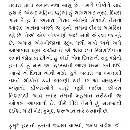
તમારાં માતા સમાન નવાં સાસુ છે. તમને લોકોને યાદ
હશે કે એકાદ મહિના પહેલાં હું લાગલગાટ ત્રણ દિવસ
ગામતરે હતો. અમારા નિરાંત સંતોનો મેળવડો તેમના
આણંદ ખાતેના બંગલે જ હતો. તેમના દીકરા અમેરિકા
રહે છે. તેઓ એક નોકરાણી બાઈ સાથે એકલાં જ રહે
છે. અમારો એકબીજાંનો જીવ મળી ગયો અને અમે
આજકાલ ખૂબ ચર્ચાય છે એ
‘
લિવ ઇન રિલેશશિપ
’
ના
સંબંધે જોડાયાં છીએ. હું કોઈ એવા દિવસની રાહ જોતો
હતો કે હું મારા આ રહસ્યની જાણ ઘરમાં કરી દઉં.
આજે એ દિવસ આવી ગયો. હવે અમારા આ પગલાથી
તમને લોકોને કેવી લાગણી થઈ છે એ વારાફરતી
જણાવો. દીકરાઓને રાત્રે પૂછી લઈશ. છોકરાં
નિશાળેથી આવે ત્યારે તેમની મહેમાન તરીકેની જ
ઓળખ આપવાની છે. ધીમે ધીમે તેમને હું સમજાવી
દઈશ. મોટી બેટા કુમુદ
,
શરૂઆત તારે કરવાની છે.
’
કુમુદે હસતાં હસતાં જવાબ વાળ્યો
, ‘
આપ વડીલ છો.