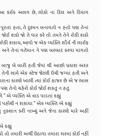
, આ કંઈક અલગ છે, લોકો ના દિલ અને દિમાગ
ૂરતાં હતા, તે દુશ્મન બનાવતો ન હતો પણ તેનાં
ને જોઈ શકો જો તે વાર કરે તો તમને તેને રોકી શકો
ે રોકી શકાય, આવો જ એક વ્યક્તિ શૌર્ય ની લાઈફ
અને તેનાં વતૅમાન ને પણ બરબાદ કરવા માંગતો
 બાજુ બે બારી હતી જેમાં થી આછો પ્રકાશ અંદર
 તેની સામે એક સ્ટેજ જેટલી ઉંચી જગ્યા હતી અને
ધારાના કારણે ખાલી ત્યાં કોઈ હાજર છે એ જ ભાસ
પણ તેનો ચહેરો કોઈ જોઈ શકતું ન હતું.
 એ વ્યક્તિ એ ત્રાડ પાડતાં કહ્યું
હોંચી ન શકાયા ” એક વ્યક્તિ એ કહ્યું
 નુકસાન કરી નાખ્યું અને જેના કારણે મારે અહીં
 કહ્યું
ો તો તમારી અર્થી ઉઠાવા તમારા ઘરમાં કોઈ નહીં