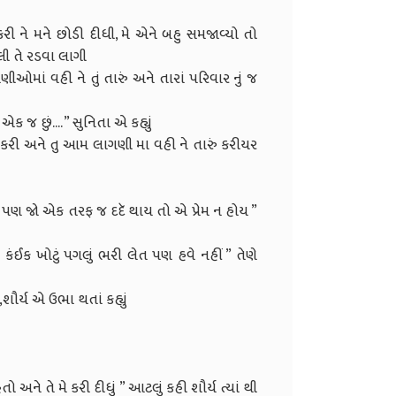
 ને મને છોડી દીધી, મે એને બહુ સમજાવ્યો તો
બોલી તે રડવા લાગી
માં વહી ને તું તારું અને તારાં પરિવાર નું જ
 જ છું.... ” સુનિતા એ કહ્યું
ત કરી અને તુ આમ લાગણી મા વહી ને તારું કરીયર
ય છે પણ જો એક તરફ જ દદૅ થાય તો એ પ્રેમ ન હોય ”
ંઈક ખોટું પગલું ભરી લેત પણ હવે નહીં ” તેણે
ર્ય એ ઉભા થતાં કહ્યું
ને તે મે કરી દીધું ” આટલું કહી શૌર્ય ત્યાં થી