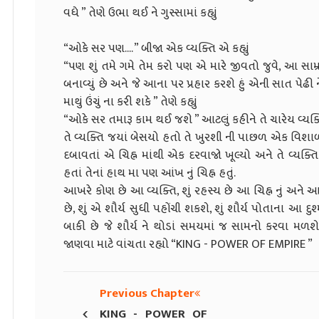
વધે ” તેણે ઉભા થઈ ને ગુસ્સામાં કહ્યું
“ઓકે સર પણ.... ” બીજા એક વ્યક્તિ એ કહ્યું
“પણ શું તમે ગમે તેમ કરો પણ એ મારે જીવતો જુવે, આ સામ્ર
બનાવ્યું છે અને જે આના પર પ્રહાર કરશે હું એની સાત પેઢ
માથું ઉંચું ના કરી શકે ” તેણે કહ્યું
“ઓકે સર તમારૂ કામ થઈ જશે ” આટલું કહીને તે ચારેય વ્યક્તિ 
તે વ્યક્તિ જયાં બેસયો હતો તે ખુરશી ની પાછળ એક વિશાળ આં
દબાવતાં એ ચિહ્ન માંથી એક દરવાજો ખૂલ્યો અને તે વ્યક્તિ 
હતાં તેનાં હાથ મા પણ આંખ નું ચિહ્ન હતું.
આખરે કોણ છે આ વ્યક્તિ, શું રહસ્ય છે આ ચિહ્ન નું અને આ 
છે, શું એ શૌર્ય સુધી પહોંચી શકશે, શું શૌર્ય પોતાના 
બાકી છે જે શૌર્ય ને થોડાં સમયમાં જ સામનો કરવા મળ
જાણવા માટે વાંચતા રહ્યો “KING - POWER OF EMPIRE ”
Previous Chapter
‹
KING - POWER OF