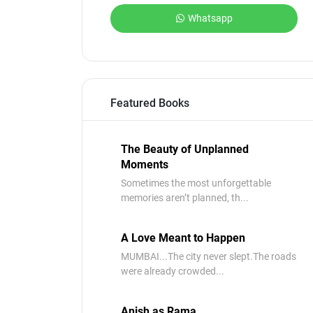
Whatsapp
Featured Books
The Beauty of Unplanned
Moments
Sometimes the most unforgettable
memories aren’t planned, th...
A Love Meant to Happen
MUMBAI...The city never slept.The roads
were already crowded...
Anish as Rama