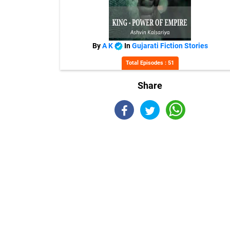
By
A K
In
Gujarati Fiction Stories
Total Episodes : 51
Share