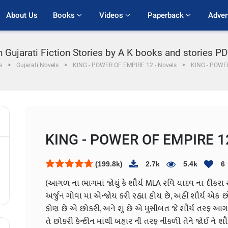
About Us
Books 
Videos 
Paperback 
Adver
Gujarati Fiction Stories by A K books and stories
s
Gujarati Novels
KING - POWER OF EMPIRE 12 - Novels
KING - POWE
KING - POWER OF EMPIRE 1
(199.8k)
2.7k
5.4k
6
(આગળ ના ભાગમાં જોયું કે શૌર્ય MLA રવિ યાદવ ના દીકરા ર
અર્જુન ગોવા મા એન્જોય કરી રહ્યા હોય છે, અહીં શૌર્ય એક છો
કોણ છે એ છોકરી, અને શું છે એ મુસીબત જે શૌર્ય તરફ આ
તે છોકરી કેન્ટીન માંથી બહાર ની તરફ નીકળી તેને જોઈ ને શૌર્