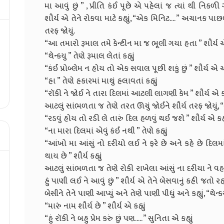
મા આવું છું ” , પ્રીતિ કંઈ પૂછે એ પહેલાં જ ત્યાં થી નિ
શૌર્ય એ તેને રોકવા માટે કહ્યું, “એક મિનિટ.... ” અચાનક
તરફ જોયું.
“આ તમારો રૂમાલ તમે કેન્ટીન મા જ ભૂલી ગયા હતા ” શૌર્ય 
“થેન્કયુ ” તેણે રૂમાલ લેતાં કહ્યું
“કંઈ પ્રોબ્લેમ ન હોય તો એક સવાલ પૂછી શકું છું ” શૌર્ય એ 
“હા ” તેણે હકારમાં માથું હલાવતાં કહ્યું
“રૉકી ને જોઈ ને તારા દિલમાં આટલી લાગણી કેમ ” શૌર્ય એ કહ
આટલું સાંભળતા જ તેણે તરત ઊચું જોઈને શૌર્ય તરફ જોયું, “એવ
“રડવું હોય તો રડી લે તારું દિલ હળવું થઈ જશે ” શૌર્ય એ કહ્
“ના મારા દિલમાં એવું કંઈ નથી ” તેણે કહ્યું
“આંખો મા આંસું નો દરીયો લઈ ને ફરે છે અને કહે છે દિલમ
થાય છે ” શૌર્ય કહ્યું
આટલું સાંભળતા જ તેણે રોકી રાખેલા આંસું ના દરીયા ને વહ
હું પાણી લઈ ને આવું છું ” શૌર્ય એ તેને બેસવાનું કહી જતો 
બેસીને તેને પાણી આપ્યું અને તેણે પાણી પીધું અને કહ્યું, “થેન્ક
“મારું નામ શૌર્ય છે ” શૌર્ય એ કહ્યું
“હું રૉકી ને બહુ પ્રેમ કરું છું પણ..... ” સુનિતા એ કહ્યું