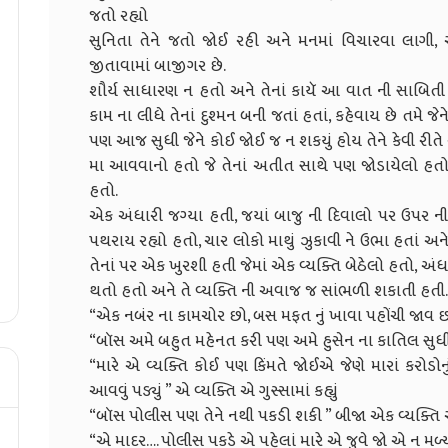
જતો રહ્યો
સુનિતા તેને જતો જોઈ રહી અને મનમાં વિચારવા લાગી
જીતાવામાં બાજીગર છે.
શૌર્ય સાધારણ ન હતો અને તેનાં કાયૅ આ વાત ની સાબિતી પ
કામ ના લીધે તેનાં દુશ્મન બની જતાં હતાં, કહેવાય છે તમે જે
પણ આજ સુધી જેને કોઈ જોઈ જ ન શકયું હોય તેને કેવી રીત
મા આવવાનો હતો જે તેનાં અતીત સાથે પણ જોડાયેલો હતો 
હતો.
એક અંધારી જગ્યા હતી, જયાં બાજુ ની દિવાલો પર ઉપર ની
પથરાય રહ્યો હતો, ચાર લોકો માથું ઝુકાવી ને ઉભા હતાં અને
તેનાં પર એક ખુરશી હતી જેમાં એક વ્યક્તિ બેઠેલો હતો, અં
થતો હતો અને તે વ્યક્તિ ની અવાજ જ સાંભળી શકાતી હતી. 
“એક નબંર ના કામચોર છો, બસ મફત નું ખાવા પહોંચી જાવ છો ”
“બૉસ અમે બહુત મહેનત કરી પણ અમે હુસેન ના કાતિલ સુધી પ
“મારે એ વ્યક્તિ કોઈ પણ કિંમતે જોઈએ જેણે મારાં કરોડોનું
આવવું પડ્યું ” એ વ્યક્તિ એ ગુસ્સામાં કહ્યું
“બૉસ પોલીસ પણ તેને નથી પકડી શકી ” બીજા એક વ્યક્તિ એ
“એ માદર…. પોલીસ પકડે એ પહેલાં મારે એ જુવે જો એ ન મળ્ય