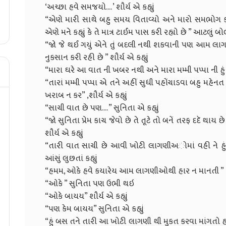
‘અચ્છા હવે સમજયો.... ’ શૌર્ય એ કહ્યું
“એણે મારી સાથે બહુ સમય વિતાવ્યો અને મારો સમભોગ કરી
એણે મને કહ્યું કે તે માત્ર ટાઈમ પાસ કરી રહ્યો છે ” આટલું 
“જો જે થઈ ગયું એને તું બદલી નથી શકવાની પણ આમ લાગણીઓ
નુકસાન કરી રહી છે ” શૌર્ય એ કહ્યું
“મારા ઘરે આ વાત ની ખબર નથી અને મારા મમ્મી પપ્પા ની હું એક
“તારાં મમ્મી પપ્પા એ તને અહીં સુધી પહોંચાડવા બહુ મહેન
ખરાબ ન કર” ,શૌર્ય એ કહ્યું
“સાચી વાત છે પણ.... ” સુનિતા એ કહ્યું
“જો સુનિતા પ્રેમ કાચ જેવો છે તે તૂટે તો બનેં તરફ દદૅ થા
શૌર્ય એ કહ્યું
“તારી વાત સાચી છે આવી ખોટી લાગણીઅોમાં વહી ને હું ક
આંસું લુછતાં કહ્યું
“હમમ, ઓકે હવે કયારેય આમ લાગણીઓથી હાર ન માનતી ” ,શૌ
“ઓકે ” સુનિતા પણ ઉભી થઇ
“ઓકે બાયય” શૌર્ય એ કહ્યું
“પણ કેમ બાયય” સુનિતા એ કહ્યું
“હું બસ તને તારી આ ખોટી લાગણી થી મુકત કરવા માંગતો હતો અ