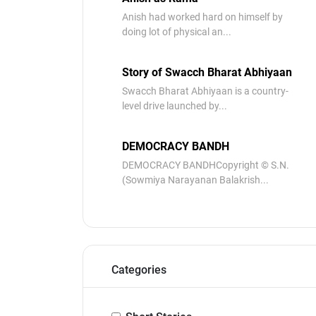
Anish had worked hard on himself by
doing lot of physical an...
Story of Swacch Bharat Abhiyaan
Swacch Bharat Abhiyaan is a country-
level drive launched by...
DEMOCRACY BANDH
DEMOCRACY BANDHCopyright © S.N.
(Sowmiya Narayanan Balakrish...
Categories