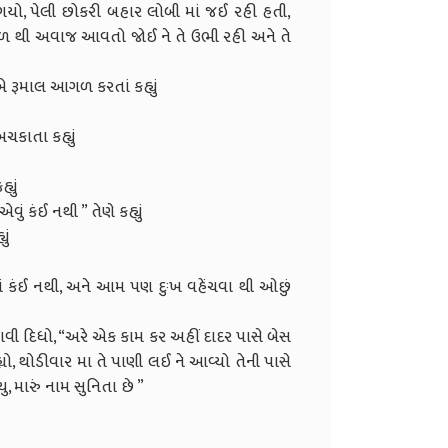
કળી ગયો, પેલી છોકરી બહાર લોબી માં જઈ રહી હતી,
 પાછળ થી અવાજ આવતો જોઈ ને તે ઉભી રહી અને તે
એ રૂમાલ આગળ કરતાં કહ્યું
અચકાતા કહ્યું
્યું
ું કંઈ નથી ” તેણે કહ્યું
યું
ાં કંઈ નથી, અને આમ પણ દુઃખ વહેંચવા થી આેછું
ાવી દિધો, “અરે એક કામ કર અહીં દાદર પાસે બેસ
રહ્યો, થોડીવાર મા તે પાણી લઈ ને આવ્યો તેની પાસે
યુ, મારું નામ સુનિતા છે ”