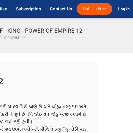
tise
Subscription
Contact Us
Publish Free
Log In 
 PDF | KING - POWER OF EMPIRE 12
R OF EMPIRE 12
2
ૉકી યાદવ વિશે જાણે છે અને બીજી તરફ S.P. અને
કરી ને જુવે છે જેને જોઈ તેને થોડું અજીબ લાગે છે
ગળ વધી રહી હતી )
ય પણ ઉભો થયો અને પ્રીતિ ને કહ્યું, “હું થોડી વાર