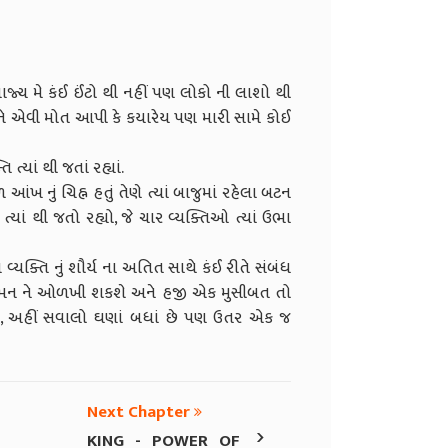
ાજ્ય મે કંઈ ઈંટો થી નહીં પણ લોકો ની લાશો થી
ી ને એવી મોત આપી કે કયારેય પણ મારી સામે કોઈ
ત્યાં થી જતાં રહ્યાં.
ખ નું ચિહ્ન હતું તેણે ત્યાં બાજુમાં રહેલા બટન
ત્યાં થી જતો રહ્યો, જે ચાર વ્યક્તિઓ ત્યાં ઉભા
વ્યક્તિ નું શૌર્ય ના અતિત સાથે કંઈ રીતે સંબંધ
આ દુશ્મન ને ઓળખી શકશે અને હજી એક મુસીબત તો
શે, અહીં સવાલો ઘણાં બધાં છે પણ ઉતર એક જ
Next Chapter
›
KING - POWER OF