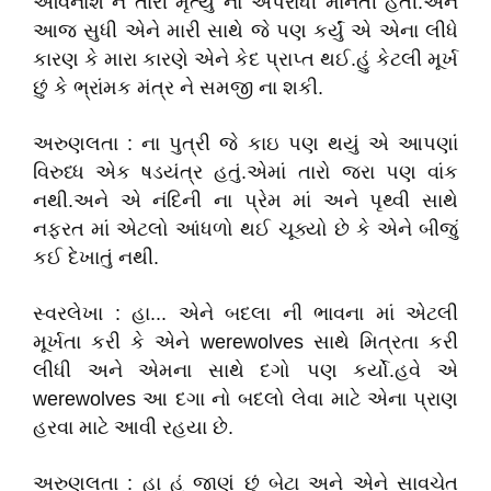
અવિનાશ ને તારી મૃત્યુ નો અપરાધી માનતી હતી.અને
આજ સુધી એને મારી સાથે જે પણ કર્યું એ એના લીધે
કારણ કે મારા કારણે એને કેદ પ્રાપ્ત થઈ.હું કેટલી મૂર્ખ
છું કે ભ્રાંમક મંત્ર ને સમજી ના શકી.
અરુણલતા : ના પુત્રી જે કાઇ પણ થયું એ આપણાં
વિરુધ્ધ એક ષડયંત્ર હતું.એમાં તારો જરા પણ વાંક
નથી.અને એ નંદિની ના પ્રેમ માં અને પૃથ્વી સાથે
નફરત માં એટલો આંધળો થઈ ચૂક્યો છે કે એને બીજું
કઈ દેખાતું નથી.
સ્વરલેખા : હા... એને બદલા ની ભાવના માં એટલી
મૂર્ખતા કરી કે એને werewolves સાથે મિત્રતા કરી
લીધી અને એમના સાથે દગો પણ કર્યો.હવે એ
werewolves આ દગા નો બદલો લેવા માટે એના પ્રાણ
હરવા માટે આવી રહયા છે.
અરુણલતા : હા હું જાણું છું બેટા અને એને સાવચેત