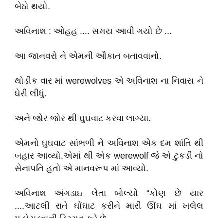
બેઠો થયો.
અવિનાશ : ઓહહ .... સમય આવી ગયો છે ...
આ જાનવરો ને એમની ઔકાત બતાવવાનો.
થોડીક વાર માં werewolves એ અવિનાશ ના નિવાસ ને
ઘેરી લીધું.
અને જોર જોર થી ઘુઘવાટ કરવા લાગ્યા.
એમનો ઘુઘવાટ સાંભળી ને અવિનાશ એક દમ શાંતિ થી
બહાર આવ્યો.એમાં થી એક werewolf જે એ ટુકડી નો
સેનાપતિ હતો એ માનવરૂપ માં આવ્યો.
અવિનાશ અંગડાઇ લેતા બોલ્યો “કોણ છે યાર
....આટલી રાતે ઘોંઘાટ કરીને મારી ઊંઘ માં ખલેલ