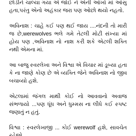
છોડીને ચાલ્યા ગયા એ જોઈ ને એની આંખો માં આંસુ
હતા,પરંતુ એનો અહંકાર જરા પણ ઓછો થયો નહતો.
અવિનાશ : ચાહે કઈ પણ થઈ જાય ....નંદની તો મારી
જ છે,werewolves ભલે ગમે તેટલી મોટી સંખ્યા માં
હોય પણ ,અવિનાશ નો નાશ કરી શકે એટલી શક્તિ
નથી એમના માં.
આ બાજુ સ્વરલેખા અને વિશ્વા એ વિચાર માં ડૂબ્યા હતા
કે ના જાણે કોણ છે એ વ્યક્તિ જેને અવિનાશ નો જીવ
બચાવ્યો હશે.
એટલામાં જંગલ માથી કોઈ નો આવવાનો અવાજ
સંભળાયો ...પણ ધૂંધ અને ધુમ્મસ ના લીધે કઈ સ્પષ્ટ
જણાતું ન હતું.
વિશ્વા : સ્વરલેખાજી ... કોઈ werewolf હશે, સાવચેત
રહેજો.