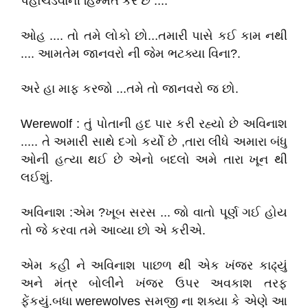
પહોચડવાની હિમ્મત કરે છે ....
ઓહ .... તો તમે લોકો છો...તમારી પાસે કઈ કામ નથી
.... આમતેમ જાનવરો ની જેમ ભટક્યા વિના?.
અરે હા માફ કરજો ...તમે તો જાનવરો જ છો.
Werewolf : તું પોતાની હદ પાર કરી રહ્યો છે અવિનાશ
..... તે અમારી સાથે દગો કર્યો છે ,તારા લીધે અમારા બંધુ
ઓની હત્યા થઈ છે એનો બદલો અમે તારા ખૂન થી
લઈશું.
અવિનાશ :એમ ?ખૂબ સરસ ... જો વાતો પૂર્ણ ગઈ હોય
તો જે કરવા તમે આવ્યા છો એ કરીએ.
એમ કહી ને અવિનાશ પાછળ થી એક ખંજર કાઢ્યું
અને મંત્ર બોલીને ખંજર ઉપર અવકાશ તરફ
ફેંકયું.બધા werewolves સમજી ના શક્યા કે એણે આ