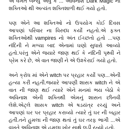
એ વખતે બન્યું એવું કે ... અવિનાશ Dark Magic ની
શક્તિઓ થી અત્યંત શક્તિશાળી થઈ ગયો હતો.
પણ એને આ શક્તિઓ નો ઉપયોગ કોઈ દિવસ
આપણાં પરિવાર ના વિરુધ્ધ કર્યો નહતો.એ ફક્ત
શક્તિઓથી vampires નો અંત ઈચ્છતો હતો ...પણ
નંદિની ને મળ્યા બાદ એનામાં ઘણો સુધારો આવ્યો
હતો.પરંતુ એને જ્યારે જાણ થઈ કે નંદિની પૃથ્વી ને
પ્રેમ કરે છે, એ વાત જાણી ને એ ઉશ્કેરાઈ ગયો હતો.
અને ક્રોધ માં એને witch પર પ્રહાર કર્યો પણ...એની
હત્યા કરી નહતી.જ્યારે આપણી શાસક witch ને એ
વાત ની જાણ થઈ ત્યારે એને મનમાં ભય બેઠો કે
અવિનાશ એની શક્તિથી એમનું શાસન છીનવી
લેશે.એટ્લે શાસક witch એ ષડયંત્ર રચ્યું અને
આપણાં ઘર પર પ્રહાર કરાવ્યો ત્યારે તું ઘર ની બહાર
હતી.તને હુમલા ની જાણ થતાં તું ઘર તરફ ભાગી ...એ
વખતે અવિનાશ એ હુમલા ખોર સાથે લડી રહ્યો હતો.