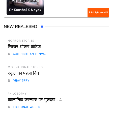
Total Episodes : 51
NEW REALESED
HORROR STORIES
सिल्वर ओक्स' कॉटेज
MOHSINKHAN TUNVAR
MOTIVATIONAL STORIES
स्कूल का पहला दिन
VIJAY ERRY
PHILOSOPHY
काल्पनिक उपन्यास पर मुकदमा - 4
FICTIONAL WORLD