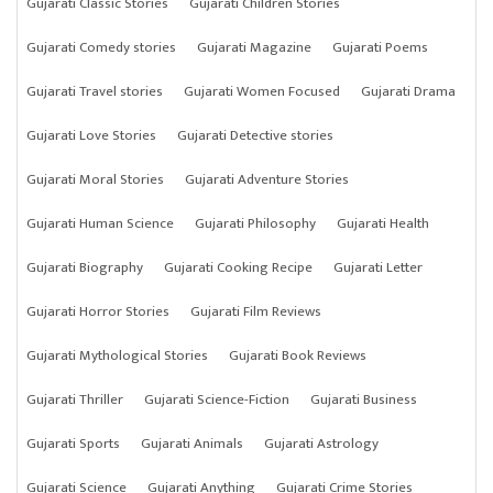
Gujarati Classic Stories
Gujarati Children Stories
Gujarati Comedy stories
Gujarati Magazine
Gujarati Poems
Gujarati Travel stories
Gujarati Women Focused
Gujarati Drama
Gujarati Love Stories
Gujarati Detective stories
Gujarati Moral Stories
Gujarati Adventure Stories
Gujarati Human Science
Gujarati Philosophy
Gujarati Health
Gujarati Biography
Gujarati Cooking Recipe
Gujarati Letter
Gujarati Horror Stories
Gujarati Film Reviews
Gujarati Mythological Stories
Gujarati Book Reviews
Gujarati Thriller
Gujarati Science-Fiction
Gujarati Business
Gujarati Sports
Gujarati Animals
Gujarati Astrology
Gujarati Science
Gujarati Anything
Gujarati Crime Stories