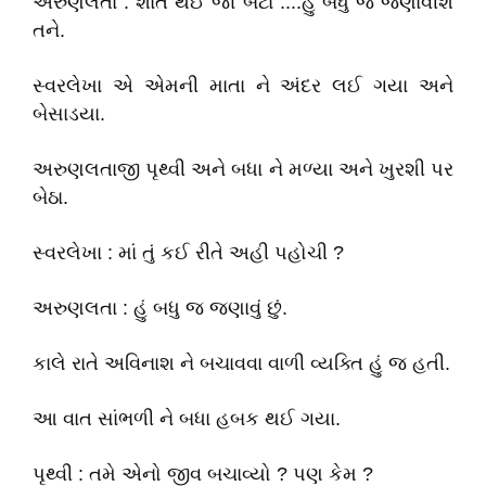
અરુણલતા : શાંત થઈ જા બેટા ....હું બધુ જ જણાવીશ
તને.
સ્વરલેખા એ એમની માતા ને અંદર લઈ ગયા અને
બેસાડયા.
અરુણલતાજી પૃથ્વી અને બધા ને મળ્યા અને ખુરશી પર
બેઠા.
સ્વરલેખા : માં તું કઈ રીતે અહી પહોચી ?
અરુણલતા : હું બધુ જ જણાવું છું.
કાલે રાતે અવિનાશ ને બચાવવા વાળી વ્યક્તિ હું જ હતી.
આ વાત સાંભળી ને બધા હબક થઈ ગયા.
પૃથ્વી : તમે એનો જીવ બચાવ્યો ? પણ કેમ ?