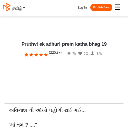
☰
Log In
தமிழ்
Publish Free
Pruthvi ek adhuri prem katha bhag 19
(225.3k)
7k
20
3.1k
અવિનાશ ની આંખો પહોળી થઈ ગઈ...
“માં તમે ? ....”