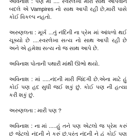
અવિનાશ : પણ માં .... સ્વરલેખા મારો સાથ આપવાને
બદલે એ Vampires નો સાથ આપી રહી છે,મારી પાસે
કોઈ વિકલ્પ નહતો.
અરુણલતા : મૂર્ખ ...તું નંદિની ના પ્રેમ માં આંધળો થઈ
ચૂક્યો છે ....સ્વરલેખા સત્ય નો સાથ આપી રહી છે
અને એ હમેશા સત્ય નો જ સાથ આપે છે.
અવિનાશ પોતાની પથારી માંથી ઊભો થયો.
અવિનાશ : માં .....નંદની મારી જિંદગી છે.એના માટે હું
કોઈ પણ હદ સુધી જઈ શકું છું. કોઈ પણ ની હત્યા
કરી શકું છું.
અરુણલતા : મારી પણ ?
અવિનાશ : ના માં .....હું તને પણ એટલો જ પ્રેમ કરું
છું જેટલો નંદની ને કરું છું.પરંતુ નંદની ને હું કોઈ પણ