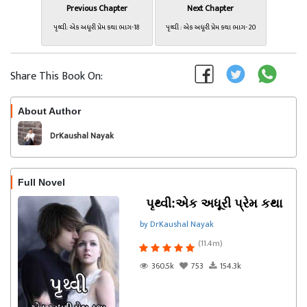
Previous Chapter
Next Chapter
પૃથ્વી: એક અધૂરી પ્રેમ કથા ભાગ-18
પૃથ્વી : એક અધૂરી પ્રેમ કથા ભાગ- 20
Share This Book On:
About Author
Follow
DrKaushal Nayak
Full Novel
પૃથ્વી:એક અધૂરી પ્રેમ કથા
by DrKaushal Nayak
(11.4m)
360.5k
753
154.3k