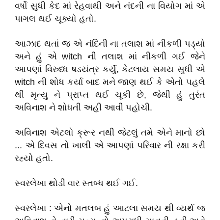
વર્ષો સુધી કેદ માં રેહવાથી અને નંદની ના વિયોગ માં એ
પાગલ થઈ ચૂક્યો હતો.
આઝાદ થતાં જ એ નંદિની ના તલાશ માં નીકળી પડ્યો
અને હું એ witch ની તલાશ માં નીકળી ગઈ જેને
આપણાં વિરુધ્ધ ષડયંત્ર કર્યું, કેટલાય સમય સુધી એ
witch ની શોધ કર્યા બાદ મને જાણ થઈ કે એતો પહલે
થી મૃત્યુ ને પ્રાપ્ત થઈ ચૂકી છે, જેથી હું તુરંત
અવિનાશ ને શોધતી અહી આવી પહોચી.
અવિનાશ એટલો ક્રૂર નથી જેટલું તમે એને માનો છો
... એ દિવસ તો ખાલી એ આપણાં પરિવાર ની રક્ષા કરી
રહ્યો હતો.
સ્વરલેખા થોડી વાર સ્તબ્ધ થઈ ગઈ.
સ્વરલેખા : એનો મતલબ હું આટલા સમય થી વ્યર્થ જ