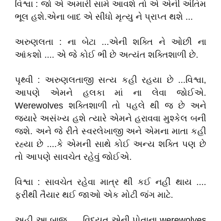
વિશ્વા : જો એ અમારી સામે આવશે તો એ એની અંતિમ
ભૂલ હશે.એના બાદ એ સીધો મૃત્યુ ને પ્રાપ્ત થશે ...
અરુણલતા : ના બેટા ...એની શક્તિ ને ઓછી ના
આંકશો .... એ જે કોઈ ભી છે અત્યંત શક્તિશાળી છે.
પૃથ્વી : અરુણલતાજી સત્ય કહી રહયા છે ...વિશ્વા,
આપણે એમને હલકા માં ના લેવા જોઈએ.
Werewolves શક્તિશાળી તો પહલે થી જ છે અને
જ્યારે અસંખ્ય હશે ત્યારે એમને હરાવવા મુશ્કેલ બની
જશે. અને જે રીતે સ્વરલેખાજી અને એમના માતા કહી
રહ્યા છે ....કે એમની સાથે કોઈ અન્ય શક્તિ પણ છે
તો આપણે સાવચેત રહેવું જોઈએ.
વિશ્વા : સાવચેત રહેવા માત્ર થી કઈ નહીં થાય ....
ફરીથી તૈયાર થઈ જાઓ એક મોટી જંગ માટે.
અહી આ બાજુ .... વિદ્યુત એની પોતાના werewolves