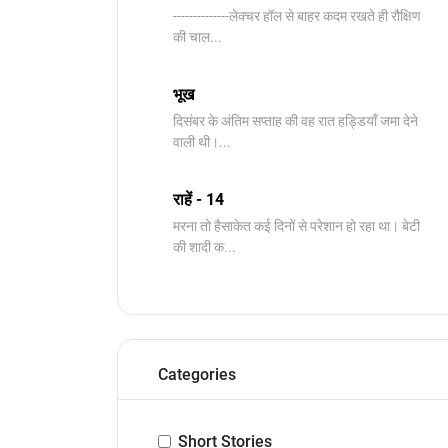
--------------​लेक्चर हॉल से बाहर कदम रखते ही रौक्षिण
की चाल...
भूख
दिसंबर के अंतिम सप्ताह की वह रात हड्डियाँ जमा देने
वाली थी।...
राहें - 14
मरना तो हैसाकेत कई दिनों से परेशान हो रहा था। बेटी
की शादी क...
Categories
Short Stories