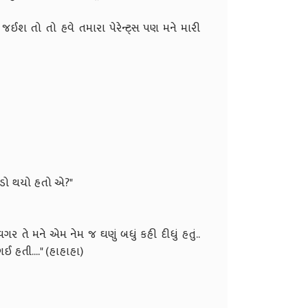
 જઈશ તો તો હવે તમારા પેરેન્ટ્સ પણ મને મારી
હાહાહા)
ર આ રીતે એવું કહી ને..."
 નહિ કરું બસ?"
ે વાત નહિ કરું..."
ં કહે એમ બસ?"
(હાહાહા)
 શુ કામ આપણો ઝગડો થયો હતો એ?"
વગર તે મને એમ નેમ જ ઘણું બધું કહી દીધું હતું..
હુ જ ગુસ્સે થઇ ગઈ હતી...." (હાહાહા)