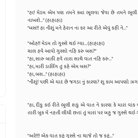
"હા! મેડમ એમ પણ તમને ક્યાં ભૂલવા જેવા છે તમને ભૂલી
નાખશે..." (
"બસ!! હા નીશું મને હેરાન ના ક
"ઓહ!! મેડમ તો ગુસ્સે થઇ ગ્યા... (હાહાહા)
ચાલ હવે આવો ગુસ્સો
"હા, સારુ બાકી હવે તારા સાથ
"હા, મારી ડાર્લિંગ તુ
"હા, બસ..." 
"નીશું! પછી એ યાદ છે જગડા નું કારણ?
"હા, દીકુ કઇ રીતે ભૂલી શકું એ વાત ને કારણ કે મારાં વાંક 
તારી બુક મેં નહતી લીધી છતાં તું મારાં પર બ
"અરે!!! એક વાત કહું ગુસ્સે ના થાજે તો જ કહું..."