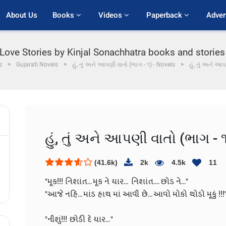
About Us
Books 
Videos 
Paperback 
Adver
i Love Stories by Kinjal Sonachhatra books and stories 
s
Gujarati Novels
હું, તું અને આપણી વાતો (ભાગ - ૧) - Novels
હું, તું અને આ
હું, તું અને આપણી વાતો (ભાગ - 
(41.6k)
2k
4.5k
11
"મૂક!!! નિશાંત... મૂક ને યાર... ન
"આજે નહિ... માંડ હાથ માં આવી છે.
"નીશું!!! છોડી દ