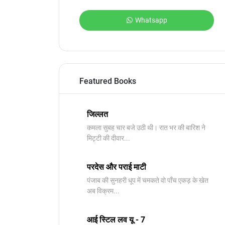
Whatsapp
Featured Books
जिल्लत
कमला सुबह चार बजे उठी थी। रात भर की बारिश ने
मिट्टी की दीवार...
परदेस और पराई माटी
पंजाब की सुनहरी धूप में चमकते वो पाँच एकड़ के खेत
अब विक्रम...
आई स्टिल लव यू - 7