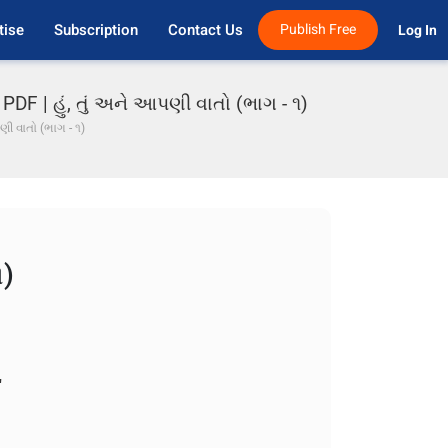
tise
Subscription
Contact Us
Publish Free
Log In 
PDF | હું, તું અને આપણી વાતો (ભાગ - ૧)
પણી વાતો (ભાગ - ૧)
૧)
િશાંત.... છોડ ને..."
.. આવો મોકો થોડો મૂકું !!!"
ે યાર... "