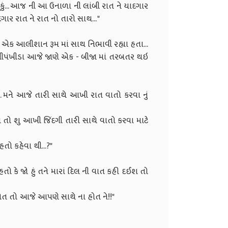
ૂકું... આજ ની આ ઉનાળા ની લાંબી રાત ને યાદગાર
.. આ યાદગાર રાત ને રાત નો તારો સાથ... "
્ચે એક આલીશાન રૂમ માં સાથ નિભાવી રહ્યા હતા...
ેમીપંખીડા આજે જાણે એક - બીજા માં તરબતર થઇ
ય એ રીતે...
. મને આજે તારી સાથે આખી રાત વાતો કરવા નું
 છે."
રાત તો શુ આખી જિંદગી તારી સાથે વાતો કરવા માટે
ું."
ો પહેલા કેમ ડરતો હતો કહેવા થી...?"
ડર હતો કે જો હું તને મારાં દિલ ની વાત કહી દઈશ તો
ઈ બેસું..."
ના કહી હોત તો આજે આપણે સાથે ના હોત ને!!"
પણ ખોટો નથી ને કે જી..."