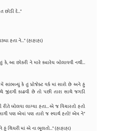
ભૂલ બસ... હવે એ વાત છોડી દે..."
 મારી દીકુ ને મારાં જોડે?"
્યા ત્યારે જગડ્યા હતા ને..." (હાહાહા)
 હતું કે, આ છોકરી ને મારે ક્યારેય બોલાવવી નથી...
."
ળ્યું કે તું પ્રોજેક્ટ વર્ક માં સારો છે અને હું
 સાથે જીંદગી કાઢવી છે તો પછી તારા સાથે જગડી
.."
 રીતે બોલવા લાગ્યા હતા... એ જ વિચારતો હતો
ાગી પણ એમાં પણ તારો જ સ્વાર્થ હતો! એમ ને"
ા)
ર હતો ને હું થિયરી માં એ ના ભૂલતો..." (હાહાહા)