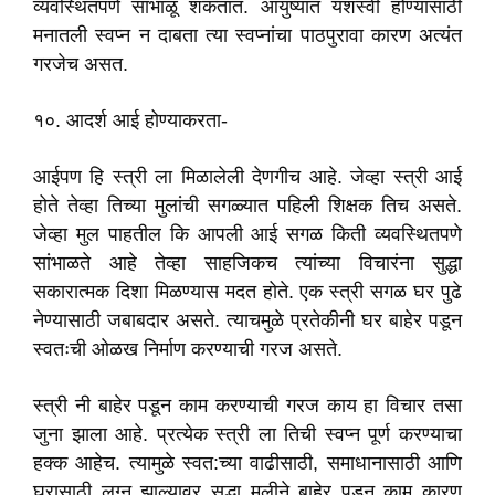
व्यवस्थितपणे सांभाळू शकतात. आयुष्यात यशस्वी होण्यासाठी
मनातली स्वप्न न दाबता त्या स्वप्नांचा पाठपुरावा कारण अत्यंत
गरजेच असत.
१०. आदर्श आई होण्याकरता-
आईपण हि स्त्री ला मिळालेली देणगीच आहे. जेव्हा स्त्री आई
होते तेव्हा तिच्या मुलांची सगळ्यात पहिली शिक्षक तिच असते.
जेव्हा मुल पाहतील कि आपली आई सगळ किती व्यवस्थितपणे
सांभाळते आहे तेव्हा साहजिकच त्यांच्या विचारंना सुद्धा
सकारात्मक दिशा मिळण्यास मदत होते. एक स्त्री सगळ घर पुढे
नेण्यासाठी जबाबदार असते. त्याचमुळे प्रतेकीनी घर बाहेर पडून
स्वतःची ओळख निर्माण करण्याची गरज असते.
स्त्री नी बाहेर पडून काम करण्याची गरज काय हा विचार तसा
जुना झाला आहे. प्रत्येक स्त्री ला तिची स्वप्न पूर्ण करण्याचा
हक्क आहेच. त्यामुळे स्वत:च्या वाढीसाठी, समाधानासाठी आणि
घरासाठी लग्न झाल्यावर सुद्धा मुलीने बाहेर पडून काम कारण