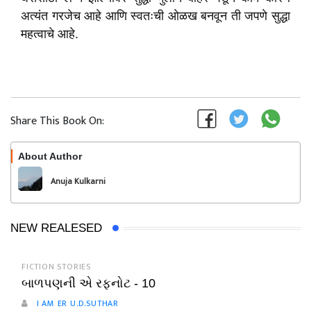
अत्यंत गरजेच आहे आणि स्वतःची ओळख बनवून ती जपणे सुद्धा
महत्वाचे आहे.
Share This Book On:
About Author
Follow
Anuja Kulkarni
NEW REALESED
FICTION STORIES
બાળપણની એ રફનોટ - 10
I AM ER U.D.SUTHAR