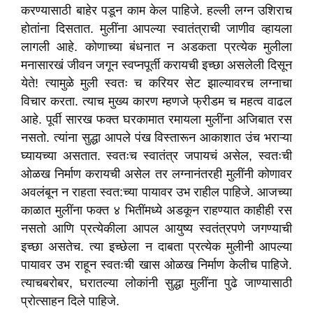
करण्यासाठी बाहेर पडून काम केल पाहिजे. हल्ली लग्न उशिराच
होतांना दिसतात. मुलींना आपल्या स्वातंत्राची जाणीव व्हायला
लागली आहे. कोणाच्या बंधनात न अडकता प्रत्येक मुलीला
मनासारखं जीवन जगून स्वप्नपूर्ती करायची इच्छा असलेली दिसून
येते! त्यामुळे मुली स्वतः च करियर सेट झाल्यावरच लग्नाचा
विचार करता. त्याच मुख्य कारण म्हणजे फ्रीडम च महत्व वाढल
आहे. पूर्वी सारख फक्त घरकामात रमायला मुलींना अजिबात रस
नसतो. त्यांना सुद्धा आपले पंख विस्तारून आकाशात उंच भराऱ्या
घ्यायच्या असतात. स्वतःच स्वातंत्र जपायचं असेल, स्वतःची
ओळख निर्माण करायची असेल तर लग्नानंतरही मुलींनी कोणावर
अवलंबून न राहता स्वत:च्या पायावर उभ राहील पाहिजे. आजच्या
काळात मुलींना फक्त ४ भितींमध्ये अडकून राहण्यात काहीही रस
नसतो आणि प्रत्येकीला आपल आयुष्य स्वतंत्रपणे जगण्याची
इच्छा असतेच. त्या इच्छेला न दाबता प्रत्येक मुलीनी आपल्या
पायावर उभ राहून स्वतःची खास ओळख निर्माण केलीच पाहिजे.
त्याचबरोबर, घरातल्या लोकांनी सुद्धा मुलींना पुढे जाण्यासाठी
प्रोत्साहन दिले पाहिजे.