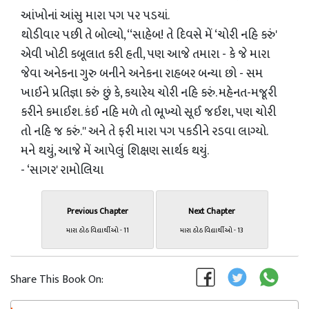
આંખોનાં આંસુ મારા પગ પર પડયાં.
થોડીવાર પછી તે બોલ્‍યો, ‘‘સાહેબ! તે દિવસે મેં ‘ચોરી નહિ કરું'
એવી ખોટી કબૂલાત કરી હતી, પણ આજે તમારા - કે જે મારા
જેવા અનેકના ગુરુ બનીને અનેકના રાહબર બન્‍યા છો - સમ
ખાઈને પ્રતિજ્ઞા કરું છું કે, કયારેય ચોરી નહિ કરું. મહેનત-મજૂરી
કરીને કમાઈશ. કંઈ નહિ મળે તો ભૂખ્‍યો સૂઈ જઈશ, પણ ચોરી
તો નહિ જ કરું.'' અને તે ફરી મારા પગ પકડીને રડવા લાગ્‍યો.
મને થયું, આજે મેં આપેલું શિક્ષણ સાર્થક થયું.
- ‘સાગર' રામોલિયા
Previous Chapter
Next Chapter
મારા ઠોઠ વિદ્યાર્થીઓ - 11
મારા ઠોઠ વિદ્યાર્થીઓ - 13
Share This Book On: