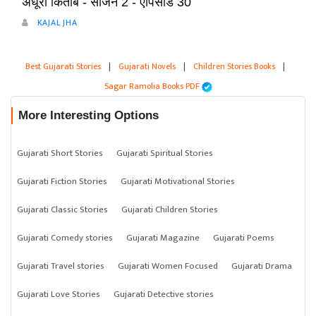
अधूरी किताब - सीजन 2 - एपिसोड 30
KAJAL JHA
Best Gujarati Stories
|
Gujarati Novels
|
Children Stories Books
|
Sagar Ramolia Books PDF
More Interesting Options
Gujarati Short Stories
Gujarati Spiritual Stories
Gujarati Fiction Stories
Gujarati Motivational Stories
Gujarati Classic Stories
Gujarati Children Stories
Gujarati Comedy stories
Gujarati Magazine
Gujarati Poems
Gujarati Travel stories
Gujarati Women Focused
Gujarati Drama
Gujarati Love Stories
Gujarati Detective stories