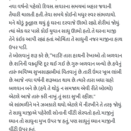
નવા વર્ષનો પહેલો દિવસ. સવારના સમયમાં બહાર જવાની
તૈયારી ચાલતી હતી. તેવા સમયે કોઈનો મધુર સ્‍વર સંભળાયો.
મને થોડું કુતૂહલ થયું. હું ઘરના દરવાજે ઊભો રહ્યો. શેરીમાં જોયું.
ત્‍યાં એક ઘર પાસે કોઈ યુવાન સાધુ ઊભો હતો. તે ઘરના માજી
તેને કંઈક આપી રહ્યાં હતાં. ઓચિંતા તે સાધુની નજર માજીના હાથ
ઉપર પડી.
તે બોલવાનું શરૂ કરે છે, ‘‘માડી! તારા હાથની રેખાઓ તો બળવાન
છે. શનિની વક્રદૃષ્‍ટિ દૂર થઈ ગઈ છે. ગુરુ બળવાન બન્‍યો છે. હવેનું
તારું ભવિષ્‍ય સુખસાહ્યબીમાં વિતવાનું છે. તારી ઉંમર ખૂબ લાંબી
છે. આજે નવા વર્ષની શરૂઆત થાય છે. ત્‍યારે તારા બધા ગ્રહો
બળવાન બને છે. (હવે તે થોડું ન સમજાય એવી રીતે બોલ્‍યો)
એટલે આજે તારું કરી નાખું. તું સદા સુખી રહીશ.''
એ સાંભળીને મને ઝબકારો થયો. એટલે મેં નીરખીને તે તરફ જોયું.
તે સાધુ માજીએ પહેરેલી સોનાની વીંટી સેરવતો હતો. માજીનું
ઘ્‍યાન તો સાધુના મુખ ઉપર જ હતું, પણ સાધુનું ઘ્‍યાન માજીની
વીંટી ઉપર હતું.