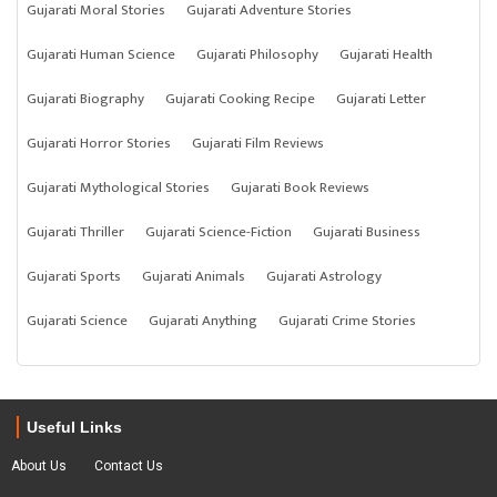
Gujarati Moral Stories
Gujarati Adventure Stories
Gujarati Human Science
Gujarati Philosophy
Gujarati Health
Gujarati Biography
Gujarati Cooking Recipe
Gujarati Letter
Gujarati Horror Stories
Gujarati Film Reviews
Gujarati Mythological Stories
Gujarati Book Reviews
Gujarati Thriller
Gujarati Science-Fiction
Gujarati Business
Gujarati Sports
Gujarati Animals
Gujarati Astrology
Gujarati Science
Gujarati Anything
Gujarati Crime Stories
Useful Links
About Us
Contact Us