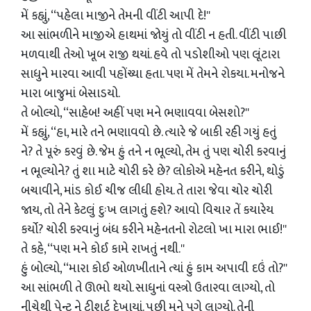
મેં કહ્યું, ‘‘પહેલા માજીને તેમની વીંટી આપી દે!''
આ સાંભળીને માજીએ હાથમાં જોયું તો વીંટી ન હતી. વીંટી પાછી
મળવાથી તેઓ ખૂબ રાજી થયાં. હવે તો પડોશીઓ પણ લૂંટારા
સાધુને મારવા આવી પહોંચ્‍યા હતા. પણ મેં તેમને રોકયા. મનોજને
મારા બાજુમાં બેસાડયો.
તે બોલ્‍યો, ‘‘સાહેબ! અહીં પણ મને ભણાવવા બેસશો?''
મેં કહ્યું, ‘‘હા, મારે તને ભણાવવો છે. ત્‍યારે જે બાકી રહી ગયું હતું
ને? તે પૂરું કરવું છે. જેમ હું તને ન ભૂલ્‍યો, તેમ તું પણ ચોરી કરવાનું
ન ભૂલ્‍યોને? તું શા માટે ચોરી કરે છે? લોકોએ મહેનત કરીને, થોડું
બચાવીને, માંડ કોઈ ચીજ લીધી હોય. તે તારા જેવા ચોર ચોરી
જાય, તો તેને કેટલું દુઃખ લાગતું હશે? આવો વિચાર તેં કયારેય
કર્યો? ચોરી કરવાનું બંધ કરીને મહેનતનો રોટલો ખા મારા ભાઈ!''
તે કહે, ‘‘પણ મને કોઈ કામે રાખતું નથી.''
હું બોલ્‍યો, ‘‘મારા કોઈ ઓળખીતાને ત્‍યાં હું કામ અપાવી દઉં તો?''
આ સાંભળી તે ઊભો થયો. સાધુનાં વસ્‍ત્રો ઉતારવા લાગ્‍યો, તો
નીચેથી પેન્‍ટ ને ટીશર્ટ દેખાયાં. પછી મને પગે લાગ્‍યો. તેની