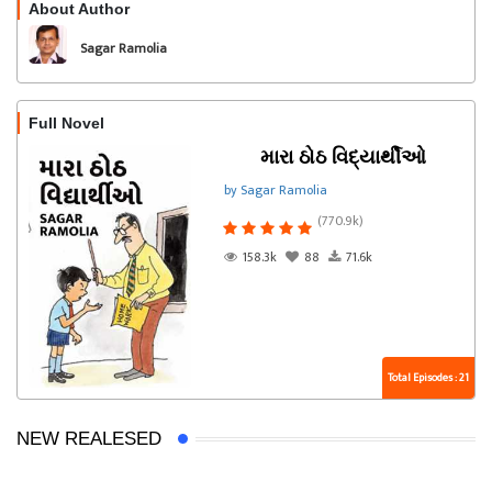
About Author
Follow
Sagar Ramolia
Full Novel
મારા ઠોઠ વિદ્યાર્થીઓ
by Sagar Ramolia
(770.9k)
158.3k
88
71.6k
Total Episodes : 21
NEW REALESED