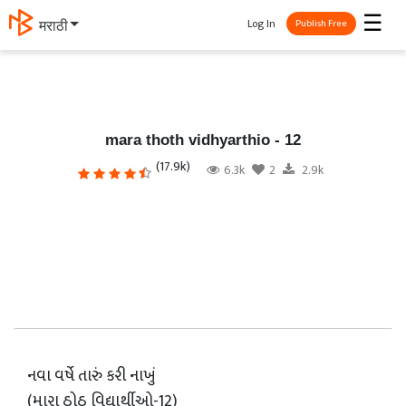
☰
Log In
मराठी
Publish Free
mara thoth vidhyarthio - 12
(17.9k)
6.3k
2
2.9k
નવા વર્ષે તારું કરી નાખું
(મારા ઠોઠ વિદ્યાર્થીઓ-12)