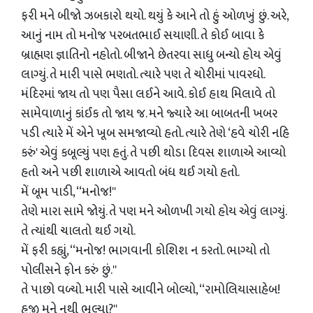
ફરી મને બીજો ઝબકારો થયો. થયું કે આને તો હું ઓળખું છું. અરે,
આનું નામ તો મનોજ પરબતભાઈ સયાણી. તે કોઈ બાવા કે
બ્રાહ્મણ જ્ઞાતિનો નહોતો. બીજાને છેતરવા સાધુ બન્‍યો હોય એવું
લાગ્‍યું. તે મારી પાસે ભણતો. ત્‍યારે પણ તે ચોરીમાં પાવરધો.
મંદિરમાં જાય તો પણ પૈસા લઈને આવે. કોઈ હાથ મિલાવે તો
સામેવાળાનું કાંઈક તો જાય જ. મને જ્યારે આ બાબતની ખબર
પડી ત્‍યારે મેં એને ખૂબ સમજાવ્‍યો હતો. ત્‍યારે તેણે ‘હવે ચોરી નહિ
કરું' એવું કબૂલ્‍યું પણ હતું. તે પછી થોડા દિવસ શાળાએ આવ્‍યો
હતો અને પછી શાળાએ આવતો બંધ થઈ ગયો હતો.
મેં બૂમ પાડી, ‘‘મનોજ!''
તેણે મારા સામે જોયું. તે પણ મને ઓળખી ગયો હોય એવું લાગ્‍યું.
તે ત્‍યાંથી ચાલતો થઈ ગયો.
મેં ફરી કહ્યું, ‘‘મનોજ! ભાગવાની કોશિશ ન કરતો. ભાગ્‍યો તો
પોલીસને ફોન કરું છું.''
તે પાછો વળ્‍યો. મારી પાસે આવીને બોલ્‍યો, ‘‘રામોલિયાસાહેબ!
હજી મને નથી ભૂલ્‍યા?''