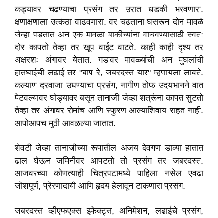
कड्यावर चढण्याचा प्रसंग तर उरात धडकी भरवणारा.
क्षणाक्षणाला उत्कंठा वाढवणारा. वर चढताना घसरून दोन मावळे
जेव्हा पडतात अन एक मावळा बाकीच्यांना वाचवण्यासाठी स्वतः
दोर कापतो तेव्हा तर खूप वाईट वाटते. काही काही दृश्य तर
अक्षरशः अंगावर येतात. गडावर मावळ्यांची अन मुघलांची
हातघाईची लढाई तर "बाप रे, जबरदस्त यार" म्हणायला लावते.
कल्याण दरवाजा उघण्याचा प्रसंग, नागीण तोफ उदयभानने वात
पेटवल्यावर घोड्यावर बसून तानाजी जेव्हा शत्रूंना कापत सुटतो
तेव्हा तर अंगावर रोमांच आणि स्फुरण आल्याशिवाय राहत नाही.
आपोआपच मुठी आवळल्या जातात.
शेवटी जेव्हा तानाजीच्या रूपातील अजय देवगण डाव्या हातात
ढाल घेऊन जमिनीवर आपटतो तो प्रसंग तर जबरदस्त.
आजवरच्या कोणत्याही चित्रपटामध्ये पाहिला नसेल एवढा
जोशपूर्ण, प्रेरणादायी आणि हृदय हेलावून टाकणारा प्रसंग.
जबरदस्त व्हीएफएक्स इफेक्ट्स, अनिमेशन, लढाईचे प्रसंग,