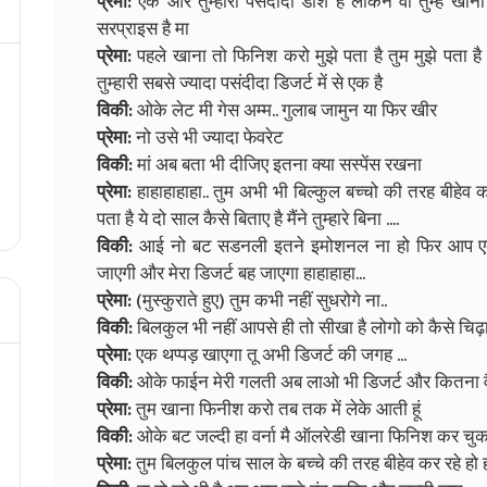
प्रेमा:
एक और तुम्हारी पसंदीदा डीश है लेकिन वो तुम्हे खा
सरप्राइस है मा
प्रेमा:
पहले खाना तो फिनिश करो मुझे पता है तुम मुझे पता ह
तुम्हारी सबसे ज्यादा पसंदीदा डिजर्ट में से एक है
विकी:
ओके लेट मी गेस अम्म.. गुलाब जामुन या फिर खीर
प्रेमा:
नो उसे भी ज्यादा फेवरेट
विकी:
मां अब बता भी दीजिए इतना क्या सस्पेंस रखना
प्रेमा:
हाहाहाहाहा.. तुम अभी भी बिल्कुल बच्चो की तरह बीहेव क
पता है ये दो साल कैसे बिताए है मैंने तुम्हारे बिना ....
विकी:
आई नो बट सडनली इतने इमोशनल ना हो फिर आप एक बार
जाएगी और मेरा डिजर्ट बह जाएगा हाहाहाहा...
प्रेमा:
(मुस्कुराते हुए) तुम कभी नहीं सुधरोगे ना..
विकी:
बिलकुल भी नहीं आपसे ही तो सीखा है लोगो को कैसे चिढ़ाते 
प्रेमा:
एक थप्पड़ खाएगा तू अभी डिजर्ट की जगह ...
विकी:
ओके फाईन मेरी गलती अब लाओ भी डिजर्ट और कितना 
प्रेमा:
तुम खाना फिनीश करो तब तक में लेके आती हूं
विकी:
ओके बट जल्दी हा वर्ना मै ऑलरेडी खाना फिनिश कर चुका 
प्रेमा:
तुम बिलकुल पांच साल के बच्चे की तरह बीहेव कर रहे हो ह