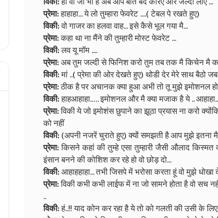
विकी:
हा वो जो भी है अब आप बाते बंद करिए और जल्दी लाए ...
प्रेमा:
हाहाहा... ये लो तुम्हारा फेवरेट ....( टेबल पे रखते हुए)
विकी:
वो गाजर का हलवा वाह... इसे कैसे भूल गया मै...
प्रेमा:
कहा था ना मैंने की तुम्हारी मोस्ट फेवरेट ...
विकी:
लव यू मॉम ....
प्रेमा:
अब तुम जल्दी से फिनिश करो तुम तब तक मै किचेन मै काम
विकी:
मां ..( प्रेमा की ओर देखते हुए) थोडी देर मेरे साथ बैठो 
प्रेमा:
ठीक है पर अचानक क्या हुआ अभी तो तू मुझे इमोशनल होन
विकी:
हाहआहाहा.…. इमोशनल और मै क्या मजाक है ये .. आहाहा..
प्रेमा:
विकी ये जो इमोशंस छुपाने का झूठा प्रयास ना करो क्योंक
को नहीं
विकी:
(अपनी नजरें चुराते हुए) क्यों समझती है आप मुझे इतना म
प्रेमा:
किसने कहां की तुम्हे एसा तुम्हारी जैसी औलाद किस्मत 
इंसान बनने की कोशिश कर रहे हो वो छोड़ दो...
विकी:
आहाहहाहा... तभी जिसपे में भरोसा करता हूं वो मुझे धोखा 
प्रेमा:
विकी कभी कभी लाईफ में ना जो सामने होता है वो सच नह
..
विकी:
हं..!! याद कोन कर रहा है ये तो को गलती की उसी के लिए